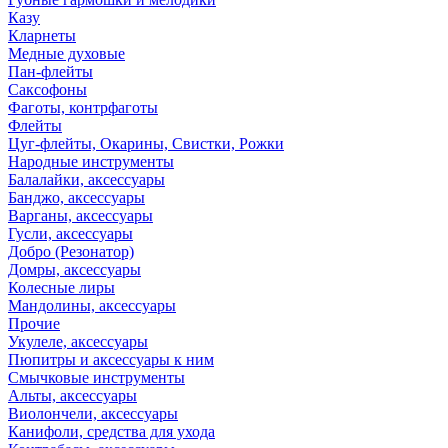
Казу
Кларнеты
Медные духовые
Пан-флейты
Саксофоны
Фаготы, контрфаготы
Флейты
Цуг-флейты, Окарины, Свистки, Рожки
Народные инструменты
Балалайки, аксессуары
Банджо, аксессуары
Варганы, аксессуары
Гусли, аксессуары
Добро (Резонатор)
Домры, аксессуары
Колесные лиры
Мандолины, аксессуары
Прочие
Укулеле, аксессуары
Пюпитры и аксессуары к ним
Смычковые инструменты
Альты, аксессуары
Виолончели, аксессуары
Канифоли, средства для ухода