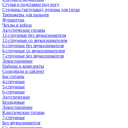
Стулья и подставки под ногу
Сурдины (заглушки), рупоры для гитар
Тренажеры для пальцев
Фурнитура
Чехлы и кейсы
Акустические гитары
12-струнные без звукоснимателя
12-струнные со звукоснимателем
6-струнные без звукоснимателя
6-струнные со звукоснимателем
7-струнные без звукоснимателя
Левосторонние
Наборы и комплекты
Солидбади и сайлент
Бас-гитары
4-струнные
5-струнные
6-струнные
Акустические
Безладовые
Левосторонние
Классические гитары
7-струнные
Без звукоснимателя
Со звукоснимателем