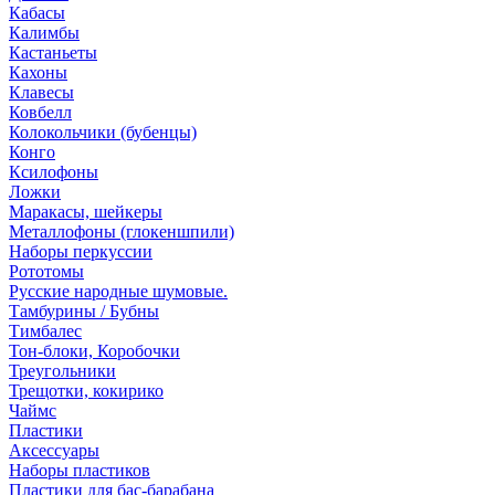
Кабасы
Калимбы
Кастаньеты
Кахоны
Клавесы
Ковбелл
Колокольчики (бубенцы)
Конго
Ксилофоны
Ложки
Маракасы, шейкеры
Металлофоны (глокеншпили)
Наборы перкуссии
Рототомы
Русские народные шумовые.
Тамбурины / Бубны
Тимбалес
Тон-блоки, Коробочки
Треугольники
Трещотки, кокирико
Чаймс
Пластики
Аксессуары
Наборы пластиков
Пластики для бас-барабана