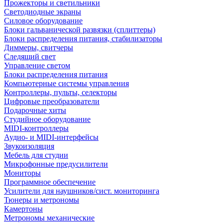
Прожекторы и светильники
Светодиодные экраны
Силовое оборудование
Блоки гальванической развязки (сплиттеры)
Блоки распределения питания, стабилизаторы
Диммеры, свитчеры
Следящий свет
Управление светом
Блоки распределения питания
Компьютерные системы управления
Контроллеры, пульты, селекторы
Цифровые преобразователи
Подарочные хиты
Студийное оборудование
MIDI-контроллеры
Аудио- и MIDI-интерфейсы
Звукоизоляция
Мебель для студии
Микрофонные предусилители
Мониторы
Программное обеспечение
Усилители для наушников/сист. мониторинга
Тюнеры и метрономы
Камертоны
Метрономы механические