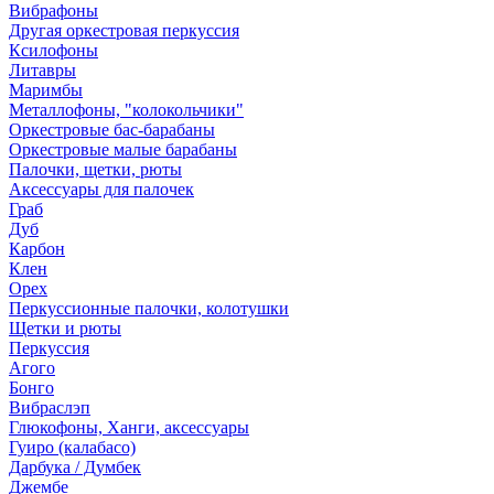
Вибрафоны
Другая оркестровая перкуссия
Ксилофоны
Литавры
Маримбы
Металлофоны, "колокольчики"
Оркестровые бас-барабаны
Оркестровые малые барабаны
Палочки, щетки, рюты
Аксессуары для палочек
Граб
Дуб
Карбон
Клен
Орех
Перкуссионные палочки, колотушки
Щетки и рюты
Перкуссия
Агого
Бонго
Вибраслэп
Глюкофоны, Ханги, аксессуары
Гуиро (калабасо)
Дарбука / Думбек
Джембе