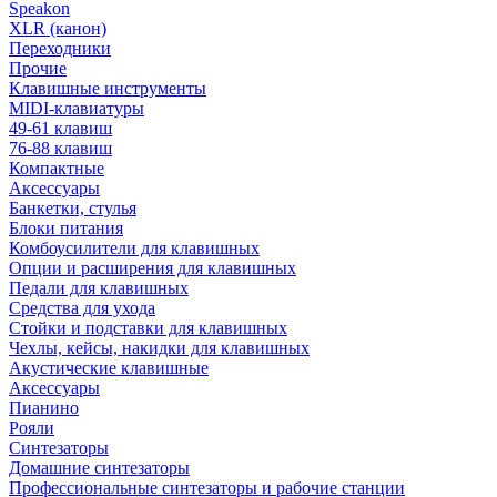
Speakon
XLR (канон)
Переходники
Прочие
Клавишные инструменты
MIDI-клавиатуры
49-61 клавиш
76-88 клавиш
Компактные
Аксессуары
Банкетки, стулья
Блоки питания
Комбоусилители для клавишных
Опции и расширения для клавишных
Педали для клавишных
Средства для ухода
Стойки и подставки для клавишных
Чехлы, кейсы, накидки для клавишных
Акустические клавишные
Аксессуары
Пианино
Рояли
Синтезаторы
Домашние синтезаторы
Профессиональные синтезаторы и рабочие станции