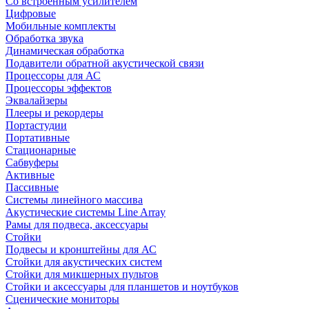
Со встроенным усилителем
Цифровые
Мобильные комплекты
Обработка звука
Динамическая обработка
Подавители обратной акустической связи
Процессоры для АС
Процессоры эффектов
Эквалайзеры
Плееры и рекордеры
Портастудии
Портативные
Стационарные
Сабвуферы
Активные
Пассивные
Системы линейного массива
Акустические системы Line Array
Рамы для подвеса, аксессуары
Стойки
Подвесы и кронштейны для АС
Стойки для акустических систем
Стойки для микшерных пультов
Стойки и аксессуары для планшетов и ноутбуков
Сценические мониторы