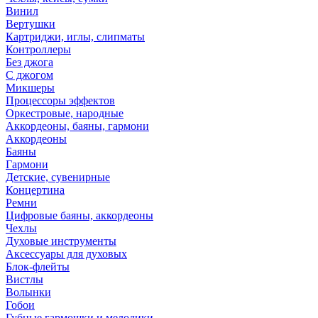
Винил
Вертушки
Картриджи, иглы, слипматы
Контроллеры
Без джога
С джогом
Микшеры
Процессоры эффектов
Оркестровые, народные
Аккордеоны, баяны, гармони
Аккордеоны
Баяны
Гармони
Детские, сувенирные
Концертина
Ремни
Цифровые баяны, аккордеоны
Чехлы
Духовые инструменты
Аксессуары для духовых
Блок-флейты
Вистлы
Волынки
Гобои
Губные гармошки и мелодики