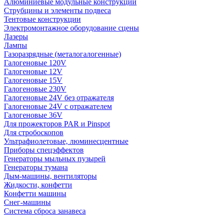
Алюминиевые модульные конструкции
Струбцины и элементы подвеса
Тентовые конструкции
Электромонтажное оборудование сцены
Лазеры
Лампы
Газоразрядные (металогалогенные)
Галогеновые 120V
Галогеновые 12V
Галогеновые 15V
Галогеновые 230V
Галогеновые 24V без отражателя
Галогеновые 24V с отражателем
Галогеновые 36V
Для прожекторов PAR и Pinspot
Для стробоскопов
Ультрафиолетовые, люминесцентные
Приборы спецэффектов
Генераторы мыльных пузырей
Генераторы тумана
Дым-машины, вентиляторы
Жидкости, конфетти
Конфетти машины
Снег-машины
Система сброса занавеса