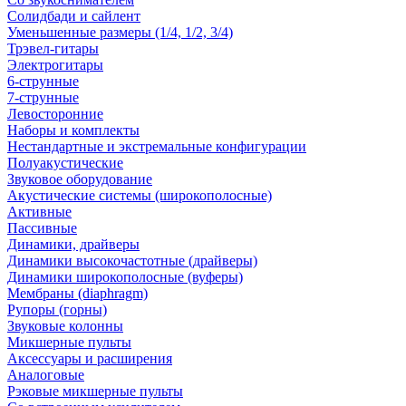
Солидбади и сайлент
Уменьшенные размеры (1/4, 1/2, 3/4)
Трэвел-гитары
Электрогитары
6-струнные
7-струнные
Левосторонние
Наборы и комплекты
Нестандартные и экстремальные конфигурации
Полуакустические
Звуковое оборудование
Акустические системы (широкополосные)
Активные
Пассивные
Динамики, драйверы
Динамики высокочастотные (драйверы)
Динамики широкополосные (вуферы)
Мембраны (diaphragm)
Рупоры (горны)
Звуковые колонны
Микшерные пульты
Аксессуары и расширения
Аналоговые
Рэковые микшерные пульты