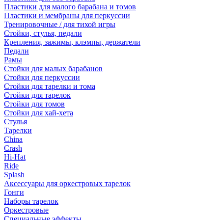
Пластики для малого барабана и томов
Пластики и мембраны для перкуссии
Тренировочные / для тихой игры
Стойки, стулья, педали
Крепления, зажимы, клэмпы, держатели
Педали
Рамы
Стойки для малых барабанов
Стойки для перкуссии
Стойки для тарелки и тома
Стойки для тарелок
Стойки для томов
Стойки для хай-хета
Стулья
Тарелки
China
Crash
Hi-Hat
Ride
Splash
Аксессуары для оркестровых тарелок
Гонги
Наборы тарелок
Оркестровые
Специальные эффекты