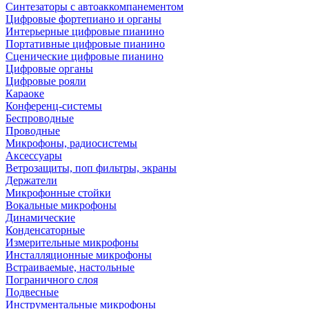
Синтезаторы с автоаккомпанементом
Цифровые фортепиано и органы
Интерьерные цифровые пианино
Портативные цифровые пианино
Сценические цифровые пианино
Цифровые органы
Цифровые рояли
Караоке
Конференц-системы
Беспроводные
Проводные
Микрофоны, радиосистемы
Аксессуары
Ветрозащиты, поп фильтры, экраны
Держатели
Микрофонные стойки
Вокальные микрофоны
Динамические
Конденсаторные
Измерительные микрофоны
Инсталляционные микрофоны
Встраиваемые, настольные
Пограничного слоя
Подвесные
Инструментальные микрофоны