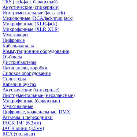
TRS (jack-jack балансный)
Акустические (спикерные)
Инструментальные (jack-jack)
Межблочные (RCA/jack/mini-jack)
Микрофонные (XLR-jack)
Микрофонные (XLR-XLR)
Мультикоры
Цифровые
Кабель-каналы
Коммутационное оборудование
DI-боксы
Дистрибьютеры
Патчпанели, коробки
Силовое оборудование
Сплиттеры
Кабели в бухтах
Акустические (спикерные)
Инструментальные (небалансные)
Микрофонные (балансные)
Мультикорные
Цифровые, коаксиальные, DMX
Разъемы и переходники
JACK 1/4" (6.3мм)
JACK мини (3.5мм)
RCA (тюльпан)