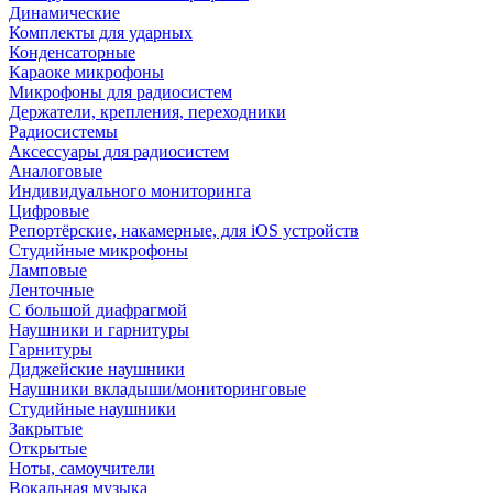
Динамические
Комплекты для ударных
Конденсаторные
Караоке микрофоны
Микрофоны для радиосистем
Держатели, крепления, переходники
Радиосистемы
Аксессуары для радиосистем
Аналоговые
Индивидуального мониторинга
Цифровые
Репортёрские, накамерные, для iOS устройств
Студийные микрофоны
Ламповые
Ленточные
С большой диафрагмой
Наушники и гарнитуры
Гарнитуры
Диджейские наушники
Наушники вкладыши/мониторинговые
Студийные наушники
Закрытые
Открытые
Ноты, самоучители
Вокальная музыка