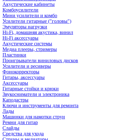
Акустические кабинеты
Комбоусилители
Мини усилители и комбо
Усилители гитарные ("головы")
Эмуляторы нагрузки
Hi-Fi, домашняя акустика, винил
Hi-Fi аксессуары
Акустические системы
Медиа плееры, стримеры
Пластинки
Проигрыватели виниловых дисков
Усилители и ресиверы
Фонокорректоры
Гитары, аксессуары
Аксессуары
Гитарные стойки и крюки
Звукосниматели и электроника
Каподастры
Ключи и инструменты для ремонта
Лады
Машинки для намотки струн
Ремни для гитар
Слайды
Средства для ухода
Струны и медиаторы