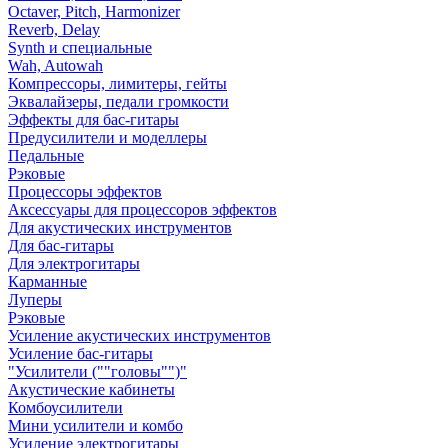
Octaver, Pitch, Harmonizer
Reverb, Delay
Synth и специальные
Wah, Autowah
Компрессоры, лимитеры, гейты
Эквалайзеры, педали громкости
Эффекты для бас-гитары
Предусилители и моделлеры
Педальные
Рэковые
Процессоры эффектов
Аксессуары для процессоров эффектов
Для акустических инструментов
Для бас-гитары
Для электрогитары
Карманные
Луперы
Рэковые
Усиление акустических инструментов
Усиление бас-гитары
"Усилители (""головы"")"
Акустические кабинеты
Комбоусилители
Мини усилители и комбо
Усиление электрогитары