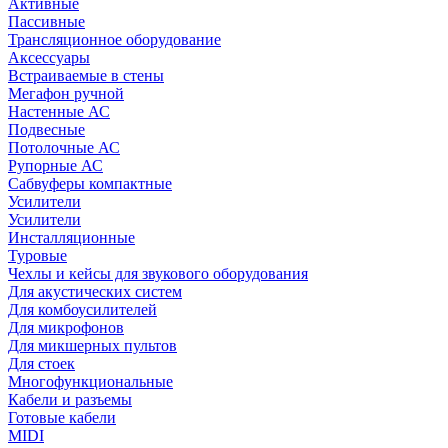
Активные
Пассивные
Трансляционное оборудование
Аксессуары
Встраиваемые в стены
Мегафон ручной
Настенные АС
Подвесные
Потолочные АС
Рупорные АС
Сабвуферы компактные
Усилители
Усилители
Инсталляционные
Туровые
Чехлы и кейсы для звукового оборудования
Для акустических систем
Для комбоусилителей
Для микрофонов
Для микшерных пультов
Для стоек
Многофункциональные
Кабели и разъемы
Готовые кабели
MIDI