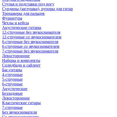
Стулья и подставки под ногу
Сурдины (заглушки), рупоры для гитар
Тренажеры для пальцев
Фурнитура
Чехлы и кейсы
Акустические гитары
12-струнные без звукоснимателя
12-струнные со звукоснимателем
6-струнные без звукоснимателя
6-струнные со звукоснимателем
7-струнные без звукоснимателя
Левосторонние
Наборы и комплекты
Солидбади и сайлент
Бас-гитары
4-струнные
5-струнные
6-струнные
Акустические
Безладовые
Левосторонние
Классические гитары
7-струнные
Без звукоснимателя
Со звукоснимателем