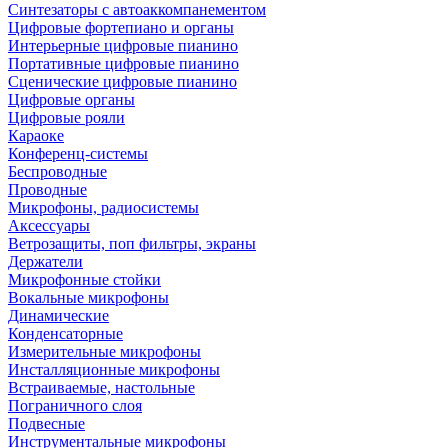
Синтезаторы с автоаккомпанементом
Цифровые фортепиано и органы
Интерьерные цифровые пианино
Портативные цифровые пианино
Сценические цифровые пианино
Цифровые органы
Цифровые рояли
Караоке
Конференц-системы
Беспроводные
Проводные
Микрофоны, радиосистемы
Аксессуары
Ветрозащиты, поп фильтры, экраны
Держатели
Микрофонные стойки
Вокальные микрофоны
Динамические
Конденсаторные
Измерительные микрофоны
Инсталляционные микрофоны
Встраиваемые, настольные
Пограничного слоя
Подвесные
Инструментальные микрофоны