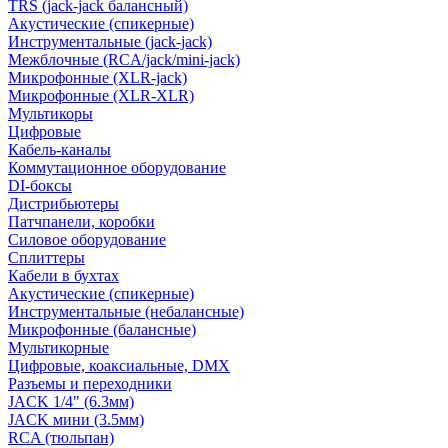
TRS (jack-jack балансный)
Акустические (спикерные)
Инструментальные (jack-jack)
Межблочные (RCA/jack/mini-jack)
Микрофонные (XLR-jack)
Микрофонные (XLR-XLR)
Мультикоры
Цифровые
Кабель-каналы
Коммутационное оборудование
DI-боксы
Дистрибьютеры
Патчпанели, коробки
Силовое оборудование
Сплиттеры
Кабели в бухтах
Акустические (спикерные)
Инструментальные (небалансные)
Микрофонные (балансные)
Мультикорные
Цифровые, коаксиальные, DMX
Разъемы и переходники
JACK 1/4" (6.3мм)
JACK мини (3.5мм)
RCA (тюльпан)