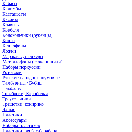
Кабасы
Калимбы
Кастаньеты
Кахоны
Клавесы
Ковбелл
Колокольчики (бубенцы)
Конго
Ксилофоны
Ложки
Маракасы, шейкеры
Металлофоны (глокеншпили)
Наборы перкуссии
Рототомы
Русские народные шумовые.
Тамбурины / Бубны
Тимбалес
Тон-блоки, Коробочки
Треугольники
Трещотки, кокирико
Чаймс
Пластики
Аксессуары
Наборы пластиков
Пластики для бас-барабана