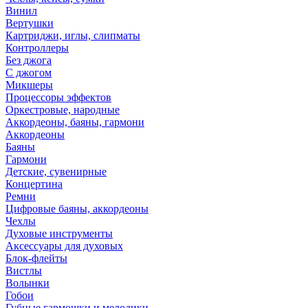
Винил
Вертушки
Картриджи, иглы, слипматы
Контроллеры
Без джога
С джогом
Микшеры
Процессоры эффектов
Оркестровые, народные
Аккордеоны, баяны, гармони
Аккордеоны
Баяны
Гармони
Детские, сувенирные
Концертина
Ремни
Цифровые баяны, аккордеоны
Чехлы
Духовые инструменты
Аксессуары для духовых
Блок-флейты
Вистлы
Волынки
Гобои
Губные гармошки и мелодики