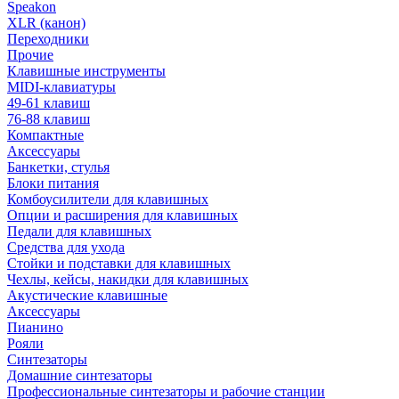
Speakon
XLR (канон)
Переходники
Прочие
Клавишные инструменты
MIDI-клавиатуры
49-61 клавиш
76-88 клавиш
Компактные
Аксессуары
Банкетки, стулья
Блоки питания
Комбоусилители для клавишных
Опции и расширения для клавишных
Педали для клавишных
Средства для ухода
Стойки и подставки для клавишных
Чехлы, кейсы, накидки для клавишных
Акустические клавишные
Аксессуары
Пианино
Рояли
Синтезаторы
Домашние синтезаторы
Профессиональные синтезаторы и рабочие станции