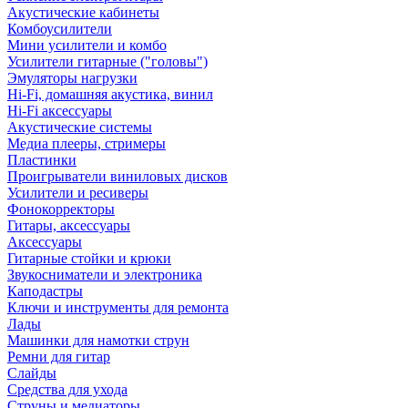
Акустические кабинеты
Комбоусилители
Мини усилители и комбо
Усилители гитарные ("головы")
Эмуляторы нагрузки
Hi-Fi, домашняя акустика, винил
Hi-Fi аксессуары
Акустические системы
Медиа плееры, стримеры
Пластинки
Проигрыватели виниловых дисков
Усилители и ресиверы
Фонокорректоры
Гитары, аксессуары
Аксессуары
Гитарные стойки и крюки
Звукосниматели и электроника
Каподастры
Ключи и инструменты для ремонта
Лады
Машинки для намотки струн
Ремни для гитар
Слайды
Средства для ухода
Струны и медиаторы