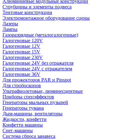
Алюминиевые модульные конструкции
Струбцины и элементы подвеса
Тентовые конструкции
Электромонтажное оборудование сцены
Лазеры
Лампы
Газоразрядные (металогалогенные)
Галогеновые 120V
Галогеновые 12V
Галогеновые 15V
Галогеновые 230V
Галогеновые 24V без отражателя
Галогеновые 24V с отражателем
Галогеновые 36V
Для прожекторов PAR и Pinspot
Для стробоскопов
Ультрафиолетовые, люминесцентные
Приборы спецэффектов
Генераторы мыльных пузырей
Генераторы тумана
Дым-машины, вентиляторы
Жидкости, конфетти
Конфетти машины
Снег-машины
Система сброса занавеса