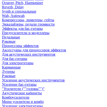
Octaver, Pitch, Harmonizer
Reverb, Delay
Synth и специальные
Wah, Autowah
Компрессоры, лимитеры, гейты
Эквалайзеры, педали громкости
Эффекты для бас-гитары
Предусилители и моделлеры
Педальные
Рэковые
Процессоры эффектов
Аксессуары для процессоров эффектов
Для акустических инструментов
Для бас-гитары
Для электрогитары
Карманные
Луперы
Рэковые
Усиление акустических инструментов
Усиление бас-гитары
"Усилители (""головы"")"
Акустические кабинеты
Комбоусилители
Мини усилители и комбо
Усиление электрогитары