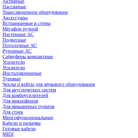
Активные
Пассивные
Трансляционное оборудование
Аксессуары
Встраиваемые в стены
Мегафон ручной
Настенные АС
Подвесные
Потолочные АС
Рупорные АС
Сабвуферы компактные
Усилители
Усилители
Инсталляционные
Туровые
Чехлы и кейсы для звукового оборудования
Для акустических систем
Для комбоусилителей
Для микрофонов
Для микшерных пультов
Для стоек
Многофункциональные
Кабели и разъемы
Готовые кабели
MIDI