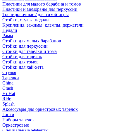
Пластики для малого барабана и томов
Пластики и мембраны для перкуссии
Тренировочные / для тихой игры
Стойки, стулья, педали
Крепления, зажимы, клэмпы, держатели
Педали
Рамы
Стойки для малых барабанов
Стойки для перкуссии
Стойки для тарелки и тома
Стойки для тарелок
Стойки для томов
Стойки для хай-хета
Стулья
Тарелки
China
Crash
Hi-Hat
Ride
Splash
Аксессуары для оркестровых тарелок
Гонги
Наборы тарелок
Оркестровые
Специальные эффекты