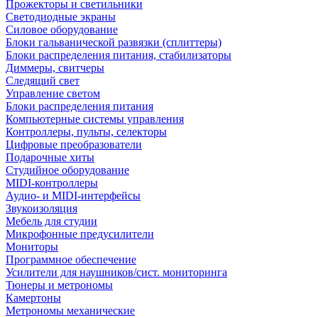
Прожекторы и светильники
Светодиодные экраны
Силовое оборудование
Блоки гальванической развязки (сплиттеры)
Блоки распределения питания, стабилизаторы
Диммеры, свитчеры
Следящий свет
Управление светом
Блоки распределения питания
Компьютерные системы управления
Контроллеры, пульты, селекторы
Цифровые преобразователи
Подарочные хиты
Студийное оборудование
MIDI-контроллеры
Аудио- и MIDI-интерфейсы
Звукоизоляция
Мебель для студии
Микрофонные предусилители
Мониторы
Программное обеспечение
Усилители для наушников/сист. мониторинга
Тюнеры и метрономы
Камертоны
Метрономы механические