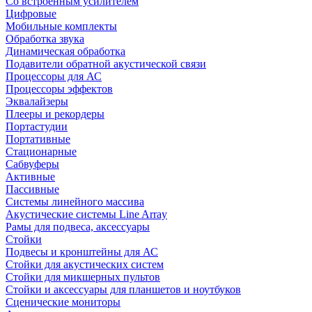
Со встроенным усилителем
Цифровые
Мобильные комплекты
Обработка звука
Динамическая обработка
Подавители обратной акустической связи
Процессоры для АС
Процессоры эффектов
Эквалайзеры
Плееры и рекордеры
Портастудии
Портативные
Стационарные
Сабвуферы
Активные
Пассивные
Системы линейного массива
Акустические системы Line Array
Рамы для подвеса, аксессуары
Стойки
Подвесы и кронштейны для АС
Стойки для акустических систем
Стойки для микшерных пультов
Стойки и аксессуары для планшетов и ноутбуков
Сценические мониторы