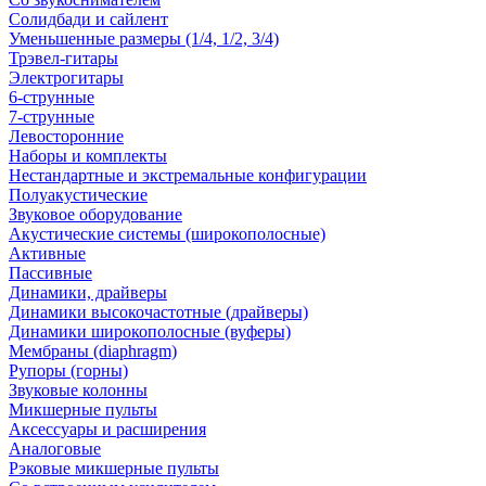
Солидбади и сайлент
Уменьшенные размеры (1/4, 1/2, 3/4)
Трэвел-гитары
Электрогитары
6-струнные
7-струнные
Левосторонние
Наборы и комплекты
Нестандартные и экстремальные конфигурации
Полуакустические
Звуковое оборудование
Акустические системы (широкополосные)
Активные
Пассивные
Динамики, драйверы
Динамики высокочастотные (драйверы)
Динамики широкополосные (вуферы)
Мембраны (diaphragm)
Рупоры (горны)
Звуковые колонны
Микшерные пульты
Аксессуары и расширения
Аналоговые
Рэковые микшерные пульты