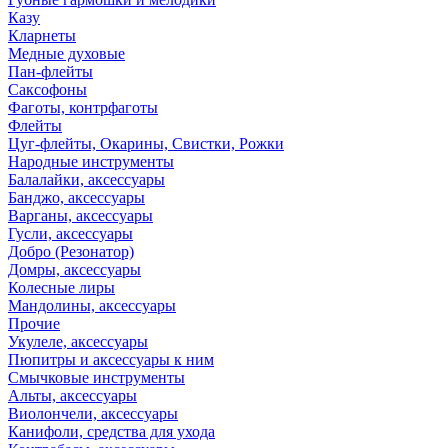
Казу
Кларнеты
Медные духовые
Пан-флейты
Саксофоны
Фаготы, контрфаготы
Флейты
Цуг-флейты, Окарины, Свистки, Рожки
Народные инструменты
Балалайки, аксессуары
Банджо, аксессуары
Варганы, аксессуары
Гусли, аксессуары
Добро (Резонатор)
Домры, аксессуары
Колесные лиры
Мандолины, аксессуары
Прочие
Укулеле, аксессуары
Пюпитры и аксессуары к ним
Смычковые инструменты
Альты, аксессуары
Виолончели, аксессуары
Канифоли, средства для ухода