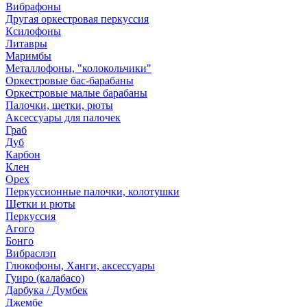
Вибрафоны
Другая оркестровая перкуссия
Ксилофоны
Литавры
Маримбы
Металлофоны, "колокольчики"
Оркестровые бас-барабаны
Оркестровые малые барабаны
Палочки, щетки, рюты
Аксессуары для палочек
Граб
Дуб
Карбон
Клен
Орех
Перкуссионные палочки, колотушки
Щетки и рюты
Перкуссия
Агого
Бонго
Вибраслэп
Глюкофоны, Ханги, аксессуары
Гуиро (калабасо)
Дарбука / Думбек
Джембе