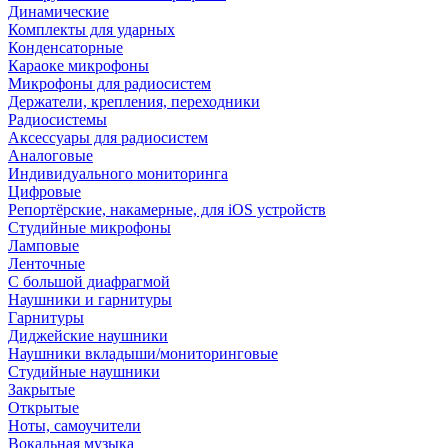
Динамические
Комплекты для ударных
Конденсаторные
Караоке микрофоны
Микрофоны для радиосистем
Держатели, крепления, переходники
Радиосистемы
Аксессуары для радиосистем
Аналоговые
Индивидуального мониторинга
Цифровые
Репортёрские, накамерные, для iOS устройств
Студийные микрофоны
Ламповые
Ленточные
С большой диафрагмой
Наушники и гарнитуры
Гарнитуры
Диджейские наушники
Наушники вкладыши/мониторинговые
Студийные наушники
Закрытые
Открытые
Ноты, самоучители
Вокальная музыка