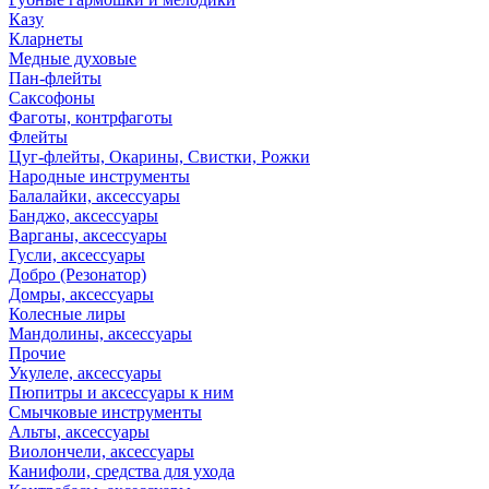
Казу
Кларнеты
Медные духовые
Пан-флейты
Саксофоны
Фаготы, контрфаготы
Флейты
Цуг-флейты, Окарины, Свистки, Рожки
Народные инструменты
Балалайки, аксессуары
Банджо, аксессуары
Варганы, аксессуары
Гусли, аксессуары
Добро (Резонатор)
Домры, аксессуары
Колесные лиры
Мандолины, аксессуары
Прочие
Укулеле, аксессуары
Пюпитры и аксессуары к ним
Смычковые инструменты
Альты, аксессуары
Виолончели, аксессуары
Канифоли, средства для ухода