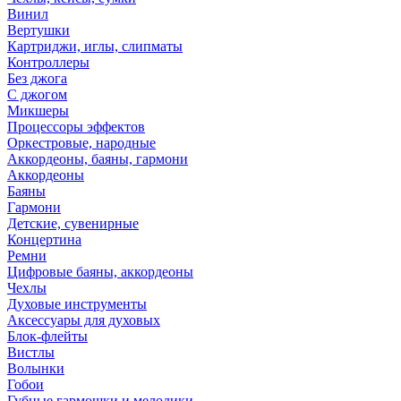
Винил
Вертушки
Картриджи, иглы, слипматы
Контроллеры
Без джога
С джогом
Микшеры
Процессоры эффектов
Оркестровые, народные
Аккордеоны, баяны, гармони
Аккордеоны
Баяны
Гармони
Детские, сувенирные
Концертина
Ремни
Цифровые баяны, аккордеоны
Чехлы
Духовые инструменты
Аксессуары для духовых
Блок-флейты
Вистлы
Волынки
Гобои
Губные гармошки и мелодики