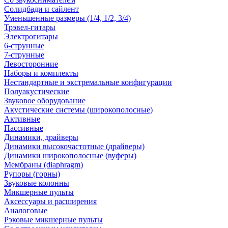
Солидбади и сайлент
Уменьшенные размеры (1/4, 1/2, 3/4)
Трэвел-гитары
Электрогитары
6-струнные
7-струнные
Левосторонние
Наборы и комплекты
Нестандартные и экстремальные конфигурации
Полуакустические
Звуковое оборудование
Акустические системы (широкополосные)
Активные
Пассивные
Динамики, драйверы
Динамики высокочастотные (драйверы)
Динамики широкополосные (вуферы)
Мембраны (diaphragm)
Рупоры (горны)
Звуковые колонны
Микшерные пульты
Аксессуары и расширения
Аналоговые
Рэковые микшерные пульты