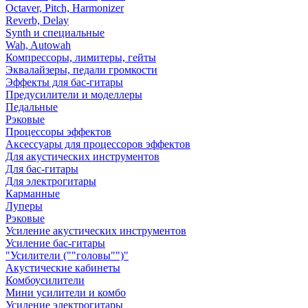
Octaver, Pitch, Harmonizer
Reverb, Delay
Synth и специальные
Wah, Autowah
Компрессоры, лимитеры, гейты
Эквалайзеры, педали громкости
Эффекты для бас-гитары
Предусилители и моделлеры
Педальные
Рэковые
Процессоры эффектов
Аксессуары для процессоров эффектов
Для акустических инструментов
Для бас-гитары
Для электрогитары
Карманные
Луперы
Рэковые
Усиление акустических инструментов
Усиление бас-гитары
"Усилители (""головы"")"
Акустические кабинеты
Комбоусилители
Мини усилители и комбо
Усиление электрогитары