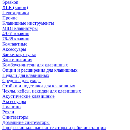
Speakon
XLR (канон)
Переходники
Прочие
Клавишные инструменты
MIDI-клавиатуры
49-61 клавиш
76-88 клавиш
Компактные
Аксессуары
Банкетки, стулья
Блоки питания
Комбоусилители для клавишных
Опции и расширения для клавишных
Педали для клавишных
Средства для ухода
Стойки и подставки для клавишных
Чехлы, кейсы, накидки для клавишных
Акустические клавишные
Аксессуары
Пианино
Рояли
Синтезаторы
Домашние синтезаторы
Профессиональные синтезаторы и рабочие станции