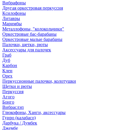
Вибрафоны
Другая оркестровая перкуссия
Ксилофоны
Литавры
Маримбы
Металлофоны, "колокольчики"
Оркестровые бас-барабаны
Оркестровые малые барабаны
Палочки, щетки, рюты
Аксессуары для палочек
Граб
Дуб
Карбон
Клен
Орех
Перкуссионные палочки, колотушки
Щетки и рюты
Перкуссия
Агого
Бонго
Вибраслэп
Глюкофоны, Ханги, аксессуары
Гуиро (калабасо)
Дарбука / Думбек
Джембе