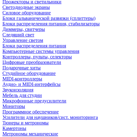
Прожекторы и светильники
Светодиодные экраны
Силовое оборудование
Блоки гальванической развязки (сплиттеры)
Блоки распределения питания, стабилизаторы
Диммеры, свитчеры
Следящий свет
Управление светом
Блоки распределения питания
Компьютерные системы управления
Контроллеры, пульты, селекторы
Цифровые преобразователи
Подарочные хиты
Студийное оборудование
MIDI-контроллеры
Аудио- и MIDI-интерфейсы
Звукоизоляция
Мебель для студии
Микрофонные предусилители
Мониторы
Программное обеспечение
Усилители для наушников/сист. мониторинга
Тюнеры и метрономы
Камертоны
Метрономы механические