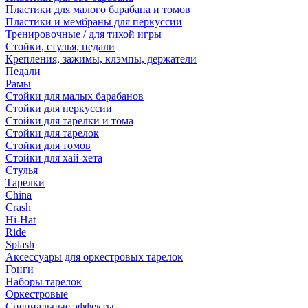
Пластики для малого барабана и томов
Пластики и мембраны для перкуссии
Тренировочные / для тихой игры
Стойки, стулья, педали
Крепления, зажимы, клэмпы, держатели
Педали
Рамы
Стойки для малых барабанов
Стойки для перкуссии
Стойки для тарелки и тома
Стойки для тарелок
Стойки для томов
Стойки для хай-хета
Стулья
Тарелки
China
Crash
Hi-Hat
Ride
Splash
Аксессуары для оркестровых тарелок
Гонги
Наборы тарелок
Оркестровые
Специальные эффекты