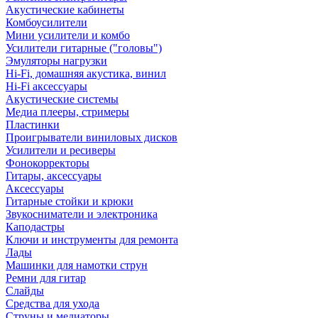
Акустические кабинеты
Комбоусилители
Мини усилители и комбо
Усилители гитарные ("головы")
Эмуляторы нагрузки
Hi-Fi, домашняя акустика, винил
Hi-Fi аксессуары
Акустические системы
Медиа плееры, стримеры
Пластинки
Проигрыватели виниловых дисков
Усилители и ресиверы
Фонокорректоры
Гитары, аксессуары
Аксессуары
Гитарные стойки и крюки
Звукосниматели и электроника
Каподастры
Ключи и инструменты для ремонта
Лады
Машинки для намотки струн
Ремни для гитар
Слайды
Средства для ухода
Струны и медиаторы