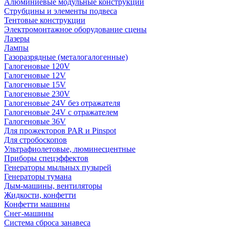
Алюминиевые модульные конструкции
Струбцины и элементы подвеса
Тентовые конструкции
Электромонтажное оборудование сцены
Лазеры
Лампы
Газоразрядные (металогалогенные)
Галогеновые 120V
Галогеновые 12V
Галогеновые 15V
Галогеновые 230V
Галогеновые 24V без отражателя
Галогеновые 24V с отражателем
Галогеновые 36V
Для прожекторов PAR и Pinspot
Для стробоскопов
Ультрафиолетовые, люминесцентные
Приборы спецэффектов
Генераторы мыльных пузырей
Генераторы тумана
Дым-машины, вентиляторы
Жидкости, конфетти
Конфетти машины
Снег-машины
Система сброса занавеса