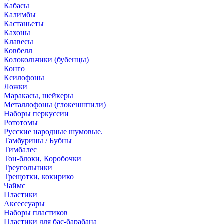
Кабасы
Калимбы
Кастаньеты
Кахоны
Клавесы
Ковбелл
Колокольчики (бубенцы)
Конго
Ксилофоны
Ложки
Маракасы, шейкеры
Металлофоны (глокеншпили)
Наборы перкуссии
Рототомы
Русские народные шумовые.
Тамбурины / Бубны
Тимбалес
Тон-блоки, Коробочки
Треугольники
Трещотки, кокирико
Чаймс
Пластики
Аксессуары
Наборы пластиков
Пластики для бас-барабана