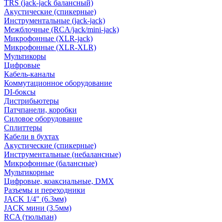
TRS (jack-jack балансный)
Акустические (спикерные)
Инструментальные (jack-jack)
Межблочные (RCA/jack/mini-jack)
Микрофонные (XLR-jack)
Микрофонные (XLR-XLR)
Мультикоры
Цифровые
Кабель-каналы
Коммутационное оборудование
DI-боксы
Дистрибьютеры
Патчпанели, коробки
Силовое оборудование
Сплиттеры
Кабели в бухтах
Акустические (спикерные)
Инструментальные (небалансные)
Микрофонные (балансные)
Мультикорные
Цифровые, коаксиальные, DMX
Разъемы и переходники
JACK 1/4" (6.3мм)
JACK мини (3.5мм)
RCA (тюльпан)