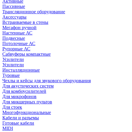
Активные
Пассивные
Трансляционное оборудование
Аксессуары
Встраиваемые в стены
Мегафон ручной
Настенные АС
Подвесные
Потолочные АС
Рупорные АС
Сабвуферы компактные
Усилители
Усилители
Инсталляционные
Туровые
Чехлы и кейсы для звукового оборудования
Для акустических систем
Для комбоусилителей
Для микрофонов
Для микшерных пультов
Для стоек
Многофункциональные
Кабели и разъемы
Готовые кабели
MIDI