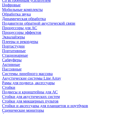
Со встроенным усилителем
Цифровые
Мобильные комплекты
Обработка звука
Динамическая обработка
Подавители обратной акустической связи
Процессоры для АС
Процессоры эффектов
Эквалайзеры
Плееры и рекордеры
Портастудии
Портативные
Стационарные
Сабвуферы
Активные
Пассивные
Системы линейного массива
Акустические системы Line Array
Рамы для подвеса, аксессуары
Стойки
Подвесы и кронштейны для АС
Стойки для акустических систем
Стойки для микшерных пультов
Стойки и аксессуары для планшетов и ноутбуков
Сценические мониторы