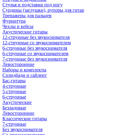
Стулья и подставки под ногу
Сурдины (заглушки), рупоры для гитар
Тренажеры для пальцев
Фурнитура
Чехлы и кейсы
Акустические гитары
12-струнные без звукоснимателя
12-струнные со звукоснимателем
6-струнные без звукоснимателя
6-струнные со звукоснимателем
7-струнные без звукоснимателя
Левосторонние
Наборы и комплекты
Солидбади и сайлент
Бас-гитары
4-струнные
5-струнные
6-струнные
Акустические
Безладовые
Левосторонние
Классические гитары
7-струнные
Без звукоснимателя
Со звукоснимателем