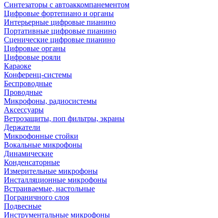
Синтезаторы с автоаккомпанементом
Цифровые фортепиано и органы
Интерьерные цифровые пианино
Портативные цифровые пианино
Сценические цифровые пианино
Цифровые органы
Цифровые рояли
Караоке
Конференц-системы
Беспроводные
Проводные
Микрофоны, радиосистемы
Аксессуары
Ветрозащиты, поп фильтры, экраны
Держатели
Микрофонные стойки
Вокальные микрофоны
Динамические
Конденсаторные
Измерительные микрофоны
Инсталляционные микрофоны
Встраиваемые, настольные
Пограничного слоя
Подвесные
Инструментальные микрофоны