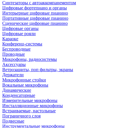
Синтезаторы с автоаккомпанементом
Цифровые фортепиано и органы
Интерьерные цифровые пианино
Портативные цифровые пианино
Сценические цифровые пианино
Цифровые органы
Цифровые рояли
Караоке
Конференц-системы
Беспроводные
Проводные
Микрофоны, радиосистемы
Аксессуары
Ветрозащиты, поп фильтры, экраны
Держатели
Микрофонные стойки
Вокальные микрофоны
Динамические
Конденсаторные
Измерительные микрофоны
Инсталляционные микрофоны
Встраиваемые, настольные
Пограничного слоя
Подвесные
Инструментальные микрофоны