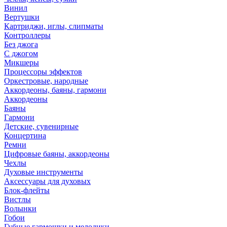
Винил
Вертушки
Картриджи, иглы, слипматы
Контроллеры
Без джога
С джогом
Микшеры
Процессоры эффектов
Оркестровые, народные
Аккордеоны, баяны, гармони
Аккордеоны
Баяны
Гармони
Детские, сувенирные
Концертина
Ремни
Цифровые баяны, аккордеоны
Чехлы
Духовые инструменты
Аксессуары для духовых
Блок-флейты
Вистлы
Волынки
Гобои
Губные гармошки и мелодики