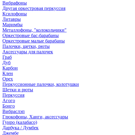
Вибрафоны
Другая оркестровая перкуссия
Ксилофоны
Литавры
Маримбы
Металлофоны, "колокольчики"
Оркестровые бас-барабаны
Оркестровые малые барабаны
Палочки, щетки, рюты
Аксессуары для палочек
Граб
Дуб
Карбон
Клен
Орех
Перкуссионные палочки, колотушки
Щетки и рюты
Перкуссия
Агого
Бонго
Вибраслэп
Глюкофоны, Ханги, аксессуары
Гуиро (калабасо)
Дарбука / Думбек
Джембе