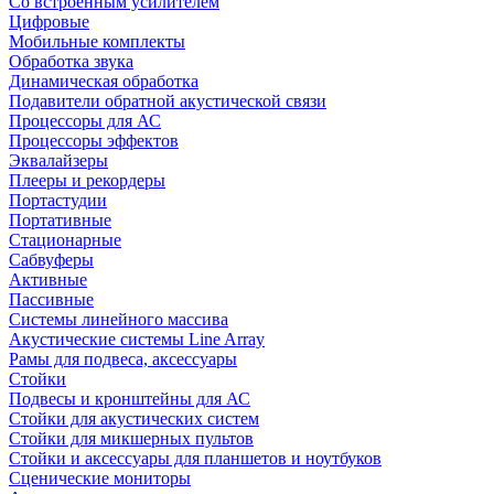
Со встроенным усилителем
Цифровые
Мобильные комплекты
Обработка звука
Динамическая обработка
Подавители обратной акустической связи
Процессоры для АС
Процессоры эффектов
Эквалайзеры
Плееры и рекордеры
Портастудии
Портативные
Стационарные
Сабвуферы
Активные
Пассивные
Системы линейного массива
Акустические системы Line Array
Рамы для подвеса, аксессуары
Стойки
Подвесы и кронштейны для АС
Стойки для акустических систем
Стойки для микшерных пультов
Стойки и аксессуары для планшетов и ноутбуков
Сценические мониторы