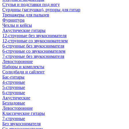
Стулья и подставки под ногу
Сурдины (заглушки), рупоры для гитар
Тренажеры для пальцев
Фурнитура
Чехлы и кейсы
Акустические гитары
12-струнные без звукоснимателя
12-струнные со звукоснимателем
6-струнные без звукоснимателя
6-струнные со звукоснимателем
7-струнные без звукоснимателя
Левосторонние
Наборы и комплекты
Солидбади и сайлент
Бас-гитары
4-струнные
5-струнные
6-струнные
Акустические
Безладовые
Левосторонние
Классические гитары
7-струнные
Без звукоснимателя
Со звукоснимателем