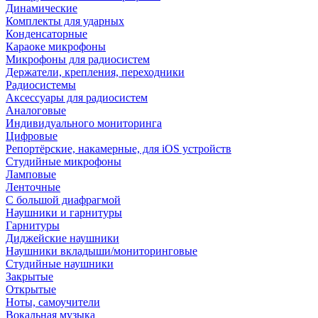
Динамические
Комплекты для ударных
Конденсаторные
Караоке микрофоны
Микрофоны для радиосистем
Держатели, крепления, переходники
Радиосистемы
Аксессуары для радиосистем
Аналоговые
Индивидуального мониторинга
Цифровые
Репортёрские, накамерные, для iOS устройств
Студийные микрофоны
Ламповые
Ленточные
С большой диафрагмой
Наушники и гарнитуры
Гарнитуры
Диджейские наушники
Наушники вкладыши/мониторинговые
Студийные наушники
Закрытые
Открытые
Ноты, самоучители
Вокальная музыка