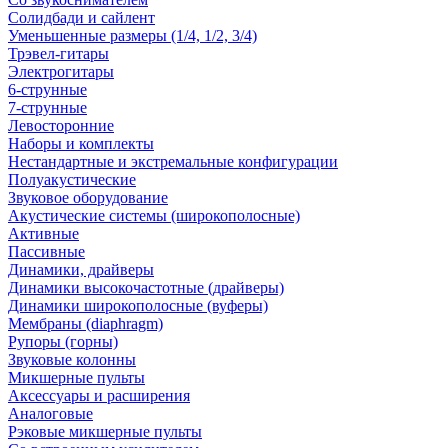
Солидбади и сайлент
Уменьшенные размеры (1/4, 1/2, 3/4)
Трэвел-гитары
Электрогитары
6-струнные
7-струнные
Левосторонние
Наборы и комплекты
Нестандартные и экстремальные конфигурации
Полуакустические
Звуковое оборудование
Акустические системы (широкополосные)
Активные
Пассивные
Динамики, драйверы
Динамики высокочастотные (драйверы)
Динамики широкополосные (вуферы)
Мембраны (diaphragm)
Рупоры (горны)
Звуковые колонны
Микшерные пульты
Аксессуары и расширения
Аналоговые
Рэковые микшерные пульты