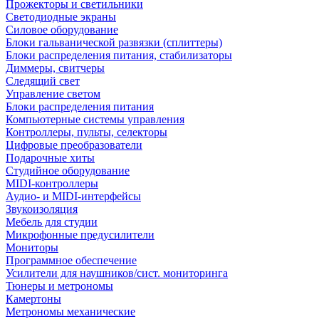
Прожекторы и светильники
Светодиодные экраны
Силовое оборудование
Блоки гальванической развязки (сплиттеры)
Блоки распределения питания, стабилизаторы
Диммеры, свитчеры
Следящий свет
Управление светом
Блоки распределения питания
Компьютерные системы управления
Контроллеры, пульты, селекторы
Цифровые преобразователи
Подарочные хиты
Студийное оборудование
MIDI-контроллеры
Аудио- и MIDI-интерфейсы
Звукоизоляция
Мебель для студии
Микрофонные предусилители
Мониторы
Программное обеспечение
Усилители для наушников/сист. мониторинга
Тюнеры и метрономы
Камертоны
Метрономы механические