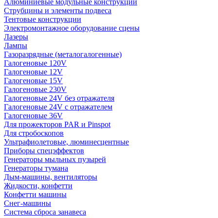
Алюминиевые модульные конструкции
Струбцины и элементы подвеса
Тентовые конструкции
Электромонтажное оборудование сцены
Лазеры
Лампы
Газоразрядные (металогалогенные)
Галогеновые 120V
Галогеновые 12V
Галогеновые 15V
Галогеновые 230V
Галогеновые 24V без отражателя
Галогеновые 24V с отражателем
Галогеновые 36V
Для прожекторов PAR и Pinspot
Для стробоскопов
Ультрафиолетовые, люминесцентные
Приборы спецэффектов
Генераторы мыльных пузырей
Генераторы тумана
Дым-машины, вентиляторы
Жидкости, конфетти
Конфетти машины
Снег-машины
Система сброса занавеса