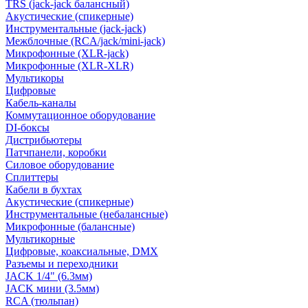
TRS (jack-jack балансный)
Акустические (спикерные)
Инструментальные (jack-jack)
Межблочные (RCA/jack/mini-jack)
Микрофонные (XLR-jack)
Микрофонные (XLR-XLR)
Мультикоры
Цифровые
Кабель-каналы
Коммутационное оборудование
DI-боксы
Дистрибьютеры
Патчпанели, коробки
Силовое оборудование
Сплиттеры
Кабели в бухтах
Акустические (спикерные)
Инструментальные (небалансные)
Микрофонные (балансные)
Мультикорные
Цифровые, коаксиальные, DMX
Разъемы и переходники
JACK 1/4" (6.3мм)
JACK мини (3.5мм)
RCA (тюльпан)