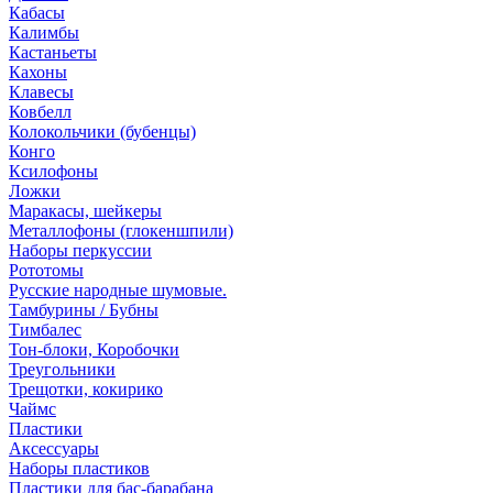
Кабасы
Калимбы
Кастаньеты
Кахоны
Клавесы
Ковбелл
Колокольчики (бубенцы)
Конго
Ксилофоны
Ложки
Маракасы, шейкеры
Металлофоны (глокеншпили)
Наборы перкуссии
Рототомы
Русские народные шумовые.
Тамбурины / Бубны
Тимбалес
Тон-блоки, Коробочки
Треугольники
Трещотки, кокирико
Чаймс
Пластики
Аксессуары
Наборы пластиков
Пластики для бас-барабана