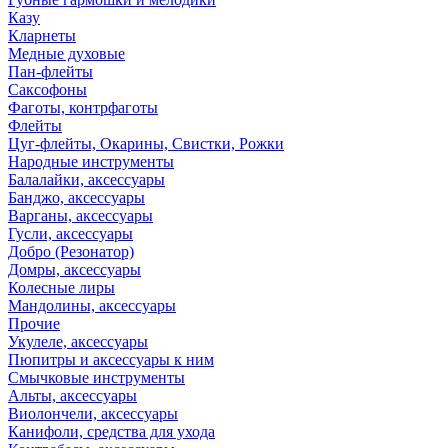
Казу
Кларнеты
Медные духовые
Пан-флейты
Саксофоны
Фаготы, контрфаготы
Флейты
Цуг-флейты, Окарины, Свистки, Рожки
Народные инструменты
Балалайки, аксессуары
Банджо, аксессуары
Варганы, аксессуары
Гусли, аксессуары
Добро (Резонатор)
Домры, аксессуары
Колесные лиры
Мандолины, аксессуары
Прочие
Укулеле, аксессуары
Пюпитры и аксессуары к ним
Смычковые инструменты
Альты, аксессуары
Виолончели, аксессуары
Канифоли, средства для ухода