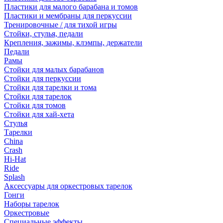
Пластики для малого барабана и томов
Пластики и мембраны для перкуссии
Тренировочные / для тихой игры
Стойки, стулья, педали
Крепления, зажимы, клэмпы, держатели
Педали
Рамы
Стойки для малых барабанов
Стойки для перкуссии
Стойки для тарелки и тома
Стойки для тарелок
Стойки для томов
Стойки для хай-хета
Стулья
Тарелки
China
Crash
Hi-Hat
Ride
Splash
Аксессуары для оркестровых тарелок
Гонги
Наборы тарелок
Оркестровые
Специальные эффекты