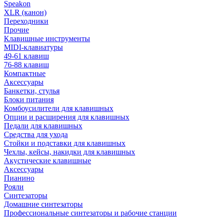
Speakon
XLR (канон)
Переходники
Прочие
Клавишные инструменты
MIDI-клавиатуры
49-61 клавиш
76-88 клавиш
Компактные
Аксессуары
Банкетки, стулья
Блоки питания
Комбоусилители для клавишных
Опции и расширения для клавишных
Педали для клавишных
Средства для ухода
Стойки и подставки для клавишных
Чехлы, кейсы, накидки для клавишных
Акустические клавишные
Аксессуары
Пианино
Рояли
Синтезаторы
Домашние синтезаторы
Профессиональные синтезаторы и рабочие станции