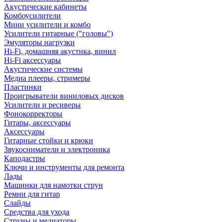
Акустические кабинеты
Комбоусилители
Мини усилители и комбо
Усилители гитарные ("головы")
Эмуляторы нагрузки
Hi-Fi, домашняя акустика, винил
Hi-Fi аксессуары
Акустические системы
Медиа плееры, стримеры
Пластинки
Проигрыватели виниловых дисков
Усилители и ресиверы
Фонокорректоры
Гитары, аксессуары
Аксессуары
Гитарные стойки и крюки
Звукосниматели и электроника
Каподастры
Ключи и инструменты для ремонта
Лады
Машинки для намотки струн
Ремни для гитар
Слайды
Средства для ухода
Струны и медиаторы