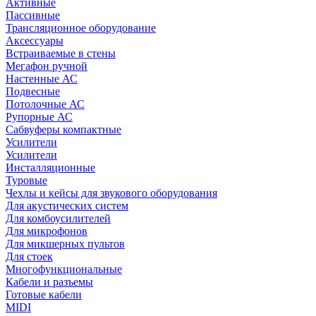
Активные
Пассивные
Трансляционное оборудование
Аксессуары
Встраиваемые в стены
Мегафон ручной
Настенные АС
Подвесные
Потолочные АС
Рупорные АС
Сабвуферы компактные
Усилители
Усилители
Инсталляционные
Туровые
Чехлы и кейсы для звукового оборудования
Для акустических систем
Для комбоусилителей
Для микрофонов
Для микшерных пультов
Для стоек
Многофункциональные
Кабели и разъемы
Готовые кабели
MIDI