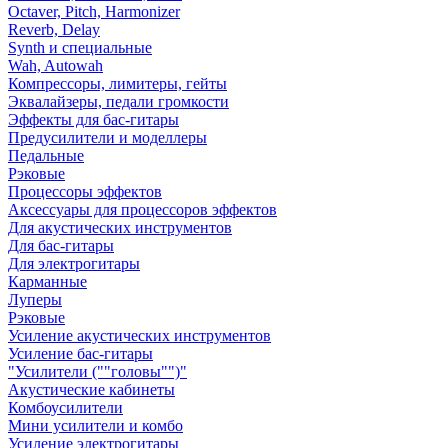
Octaver, Pitch, Harmonizer
Reverb, Delay
Synth и специальные
Wah, Autowah
Компрессоры, лимитеры, гейты
Эквалайзеры, педали громкости
Эффекты для бас-гитары
Предусилители и моделлеры
Педальные
Рэковые
Процессоры эффектов
Аксессуары для процессоров эффектов
Для акустических инструментов
Для бас-гитары
Для электрогитары
Карманные
Луперы
Рэковые
Усиление акустических инструментов
Усиление бас-гитары
"Усилители (""головы"")"
Акустические кабинеты
Комбоусилители
Мини усилители и комбо
Усиление электрогитары