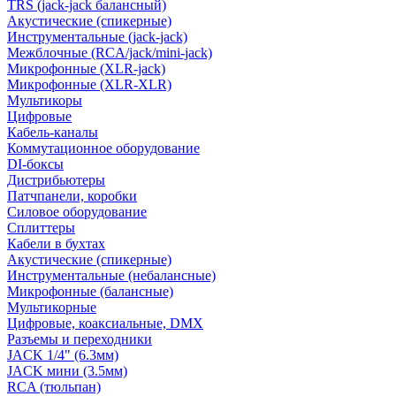
TRS (jack-jack балансный)
Акустические (спикерные)
Инструментальные (jack-jack)
Межблочные (RCA/jack/mini-jack)
Микрофонные (XLR-jack)
Микрофонные (XLR-XLR)
Мультикоры
Цифровые
Кабель-каналы
Коммутационное оборудование
DI-боксы
Дистрибьютеры
Патчпанели, коробки
Силовое оборудование
Сплиттеры
Кабели в бухтах
Акустические (спикерные)
Инструментальные (небалансные)
Микрофонные (балансные)
Мультикорные
Цифровые, коаксиальные, DMX
Разъемы и переходники
JACK 1/4" (6.3мм)
JACK мини (3.5мм)
RCA (тюльпан)