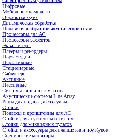
Со встроенным усилителем
Цифровые
Мобильные комплекты
Обработка звука
Динамическая обработка
Подавители обратной акустической связи
Процессоры для АС
Процессоры эффектов
Эквалайзеры
Плееры и рекордеры
Портастудии
Портативные
Стационарные
Сабвуферы
Активные
Пассивные
Системы линейного массива
Акустические системы Line Array
Рамы для подвеса, аксессуары
Стойки
Подвесы и кронштейны для АС
Стойки для акустических систем
Стойки для микшерных пультов
Стойки и аксессуары для планшетов и ноутбуков
Сценические мониторы