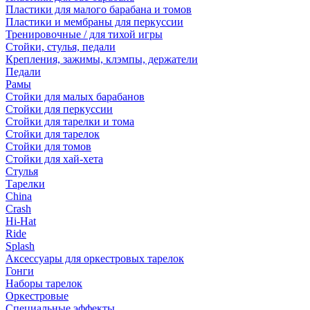
Пластики для малого барабана и томов
Пластики и мембраны для перкуссии
Тренировочные / для тихой игры
Стойки, стулья, педали
Крепления, зажимы, клэмпы, держатели
Педали
Рамы
Стойки для малых барабанов
Стойки для перкуссии
Стойки для тарелки и тома
Стойки для тарелок
Стойки для томов
Стойки для хай-хета
Стулья
Тарелки
China
Crash
Hi-Hat
Ride
Splash
Аксессуары для оркестровых тарелок
Гонги
Наборы тарелок
Оркестровые
Специальные эффекты