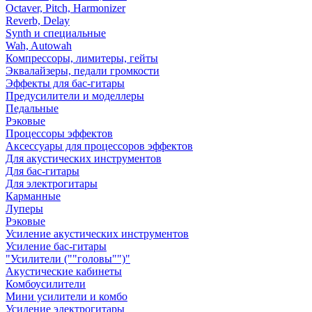
Octaver, Pitch, Harmonizer
Reverb, Delay
Synth и специальные
Wah, Autowah
Компрессоры, лимитеры, гейты
Эквалайзеры, педали громкости
Эффекты для бас-гитары
Предусилители и моделлеры
Педальные
Рэковые
Процессоры эффектов
Аксессуары для процессоров эффектов
Для акустических инструментов
Для бас-гитары
Для электрогитары
Карманные
Луперы
Рэковые
Усиление акустических инструментов
Усиление бас-гитары
"Усилители (""головы"")"
Акустические кабинеты
Комбоусилители
Мини усилители и комбо
Усиление электрогитары