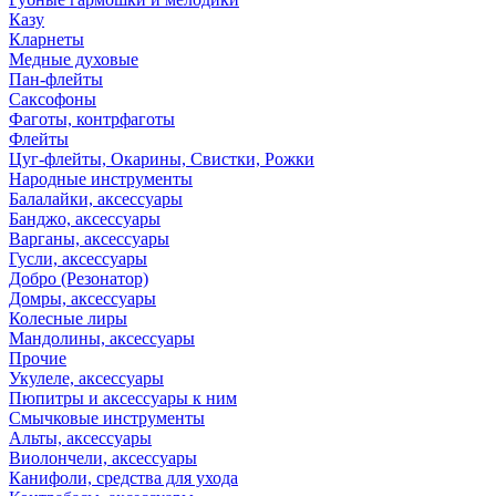
Казу
Кларнеты
Медные духовые
Пан-флейты
Саксофоны
Фаготы, контрфаготы
Флейты
Цуг-флейты, Окарины, Свистки, Рожки
Народные инструменты
Балалайки, аксессуары
Банджо, аксессуары
Варганы, аксессуары
Гусли, аксессуары
Добро (Резонатор)
Домры, аксессуары
Колесные лиры
Мандолины, аксессуары
Прочие
Укулеле, аксессуары
Пюпитры и аксессуары к ним
Смычковые инструменты
Альты, аксессуары
Виолончели, аксессуары
Канифоли, средства для ухода