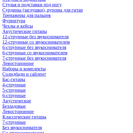
Стулья и подставки под ногу
Сурдины (заглушки), рупоры для гитар
Тренажеры для пальцев
Фурнитура
Чехлы и кейсы
Акустические гитары
12-струнные без звукоснимателя
12-струнные со звукоснимателем
6-струнные без звукоснимателя
6-струнные со звукоснимателем
7-струнные без звукоснимателя
Левосторонние
Наборы и комплекты
Солидбади и сайлент
Бас-гитары
4-струнные
5-струнные
6-струнные
Акустические
Безладовые
Левосторонние
Классические гитары
7-струнные
Без звукоснимателя
Со звукоснимателем