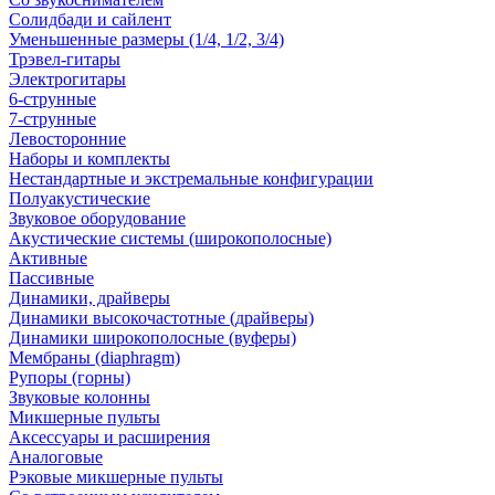
Солидбади и сайлент
Уменьшенные размеры (1/4, 1/2, 3/4)
Трэвел-гитары
Электрогитары
6-струнные
7-струнные
Левосторонние
Наборы и комплекты
Нестандартные и экстремальные конфигурации
Полуакустические
Звуковое оборудование
Акустические системы (широкополосные)
Активные
Пассивные
Динамики, драйверы
Динамики высокочастотные (драйверы)
Динамики широкополосные (вуферы)
Мембраны (diaphragm)
Рупоры (горны)
Звуковые колонны
Микшерные пульты
Аксессуары и расширения
Аналоговые
Рэковые микшерные пульты