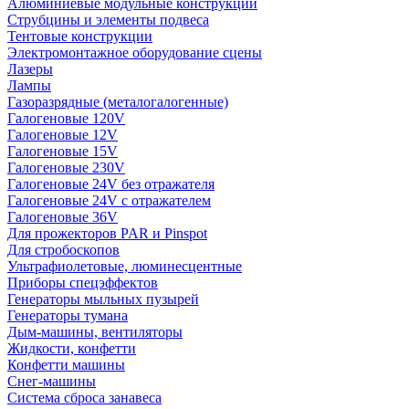
Алюминиевые модульные конструкции
Струбцины и элементы подвеса
Тентовые конструкции
Электромонтажное оборудование сцены
Лазеры
Лампы
Газоразрядные (металогалогенные)
Галогеновые 120V
Галогеновые 12V
Галогеновые 15V
Галогеновые 230V
Галогеновые 24V без отражателя
Галогеновые 24V с отражателем
Галогеновые 36V
Для прожекторов PAR и Pinspot
Для стробоскопов
Ультрафиолетовые, люминесцентные
Приборы спецэффектов
Генераторы мыльных пузырей
Генераторы тумана
Дым-машины, вентиляторы
Жидкости, конфетти
Конфетти машины
Снег-машины
Система сброса занавеса