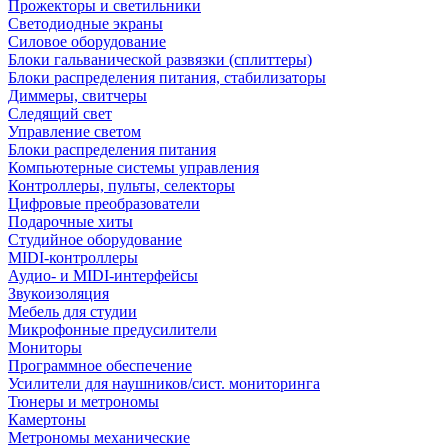
Прожекторы и светильники
Светодиодные экраны
Силовое оборудование
Блоки гальванической развязки (сплиттеры)
Блоки распределения питания, стабилизаторы
Диммеры, свитчеры
Следящий свет
Управление светом
Блоки распределения питания
Компьютерные системы управления
Контроллеры, пульты, селекторы
Цифровые преобразователи
Подарочные хиты
Студийное оборудование
MIDI-контроллеры
Аудио- и MIDI-интерфейсы
Звукоизоляция
Мебель для студии
Микрофонные предусилители
Мониторы
Программное обеспечение
Усилители для наушников/сист. мониторинга
Тюнеры и метрономы
Камертоны
Метрономы механические