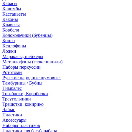
Кабасы
Калимбы
Кастаньеты
Кахоны
Клавесы
Ковбелл
Колокольчики (бубенцы)
Конго
Ксилофоны
Ложки
Маракасы, шейкеры
Металлофоны (глокеншпили)
Наборы перкуссии
Рототомы
Русские народные шумовые.
Тамбурины / Бубны
Тимбалес
Тон-блоки, Коробочки
Треугольники
Трещотки, кокирико
Чаймс
Пластики
Аксессуары
Наборы пластиков
Пластики для бас-барабана