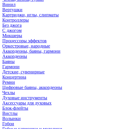
Винил
Вертушки
Картриджи, иглы, слипматы
Контроллеры
Без джога
С джогом
Микшеры
Процессоры эффектов
Оркестровые, народные
Аккордеоны, баяны, гармони
Аккордеоны
Баяны
Гармони
Детские, сувенирные
Концертина
Ремни
Цифровые баяны, аккордеоны
Чехлы
Духовые инструменты
Аксессуары для духовых
Блок-флейты
Вистлы
Волынки
Гобои
Губные гармошки и мелодики