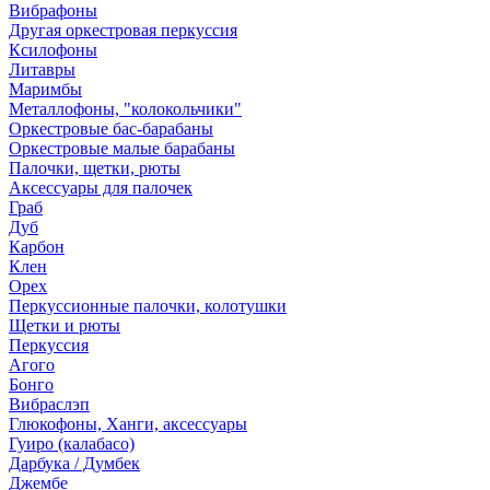
Вибрафоны
Другая оркестровая перкуссия
Ксилофоны
Литавры
Маримбы
Металлофоны, "колокольчики"
Оркестровые бас-барабаны
Оркестровые малые барабаны
Палочки, щетки, рюты
Аксессуары для палочек
Граб
Дуб
Карбон
Клен
Орех
Перкуссионные палочки, колотушки
Щетки и рюты
Перкуссия
Агого
Бонго
Вибраслэп
Глюкофоны, Ханги, аксессуары
Гуиро (калабасо)
Дарбука / Думбек
Джембе