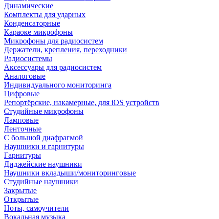
Динамические
Комплекты для ударных
Конденсаторные
Караоке микрофоны
Микрофоны для радиосистем
Держатели, крепления, переходники
Радиосистемы
Аксессуары для радиосистем
Аналоговые
Индивидуального мониторинга
Цифровые
Репортёрские, накамерные, для iOS устройств
Студийные микрофоны
Ламповые
Ленточные
С большой диафрагмой
Наушники и гарнитуры
Гарнитуры
Диджейские наушники
Наушники вкладыши/мониторинговые
Студийные наушники
Закрытые
Открытые
Ноты, самоучители
Вокальная музыка