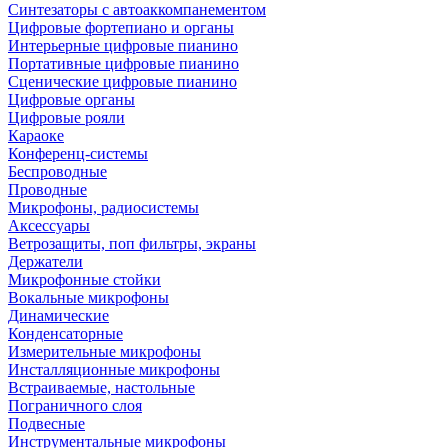
Синтезаторы с автоаккомпанементом
Цифровые фортепиано и органы
Интерьерные цифровые пианино
Портативные цифровые пианино
Сценические цифровые пианино
Цифровые органы
Цифровые рояли
Караоке
Конференц-системы
Беспроводные
Проводные
Микрофоны, радиосистемы
Аксессуары
Ветрозащиты, поп фильтры, экраны
Держатели
Микрофонные стойки
Вокальные микрофоны
Динамические
Конденсаторные
Измерительные микрофоны
Инсталляционные микрофоны
Встраиваемые, настольные
Пограничного слоя
Подвесные
Инструментальные микрофоны