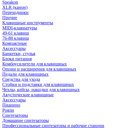
Speakon
XLR (канон)
Переходники
Прочие
Клавишные инструменты
MIDI-клавиатуры
49-61 клавиш
76-88 клавиш
Компактные
Аксессуары
Банкетки, стулья
Блоки питания
Комбоусилители для клавишных
Опции и расширения для клавишных
Педали для клавишных
Средства для ухода
Стойки и подставки для клавишных
Чехлы, кейсы, накидки для клавишных
Акустические клавишные
Аксессуары
Пианино
Рояли
Синтезаторы
Домашние синтезаторы
Профессиональные синтезаторы и рабочие станции