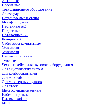
Активные
Пассивные
Трансляционное оборудование
Аксессуары
Встраиваемые в стены
Мегафон ручной
Настенные АС
Подвесные
Потолочные АС
Рупорные АС
Сабвуферы компактные
Усилители
Усилители
Инсталляционные
Туровые
Чехлы и кейсы для звукового оборудования
Для акустических систем
Для комбоусилителей
Для микрофонов
Для микшерных пультов
Для стоек
Многофункциональные
Кабели и разъемы
Готовые кабели
MIDI