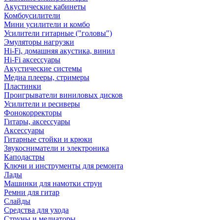
Акустические кабинеты
Комбоусилители
Мини усилители и комбо
Усилители гитарные ("головы")
Эмуляторы нагрузки
Hi-Fi, домашняя акустика, винил
Hi-Fi аксессуары
Акустические системы
Медиа плееры, стримеры
Пластинки
Проигрыватели виниловых дисков
Усилители и ресиверы
Фонокорректоры
Гитары, аксессуары
Аксессуары
Гитарные стойки и крюки
Звукосниматели и электроника
Каподастры
Ключи и инструменты для ремонта
Лады
Машинки для намотки струн
Ремни для гитар
Слайды
Средства для ухода
Струны и медиаторы