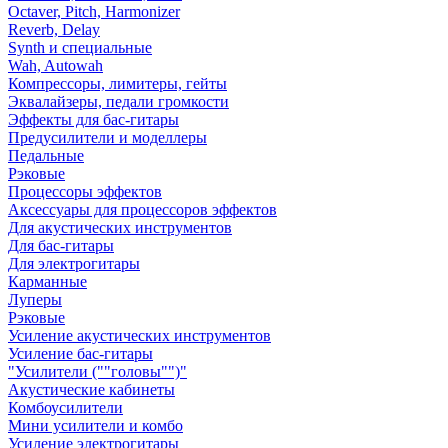
Octaver, Pitch, Harmonizer
Reverb, Delay
Synth и специальные
Wah, Autowah
Компрессоры, лимитеры, гейты
Эквалайзеры, педали громкости
Эффекты для бас-гитары
Предусилители и моделлеры
Педальные
Рэковые
Процессоры эффектов
Аксессуары для процессоров эффектов
Для акустических инструментов
Для бас-гитары
Для электрогитары
Карманные
Луперы
Рэковые
Усиление акустических инструментов
Усиление бас-гитары
"Усилители (""головы"")"
Акустические кабинеты
Комбоусилители
Мини усилители и комбо
Усиление электрогитары