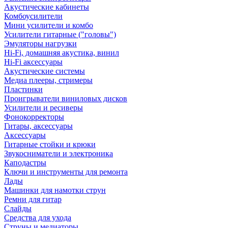
Акустические кабинеты
Комбоусилители
Мини усилители и комбо
Усилители гитарные ("головы")
Эмуляторы нагрузки
Hi-Fi, домашняя акустика, винил
Hi-Fi аксессуары
Акустические системы
Медиа плееры, стримеры
Пластинки
Проигрыватели виниловых дисков
Усилители и ресиверы
Фонокорректоры
Гитары, аксессуары
Аксессуары
Гитарные стойки и крюки
Звукосниматели и электроника
Каподастры
Ключи и инструменты для ремонта
Лады
Машинки для намотки струн
Ремни для гитар
Слайды
Средства для ухода
Струны и медиаторы