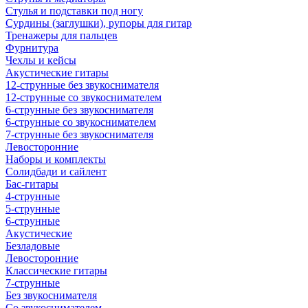
Стулья и подставки под ногу
Сурдины (заглушки), рупоры для гитар
Тренажеры для пальцев
Фурнитура
Чехлы и кейсы
Акустические гитары
12-струнные без звукоснимателя
12-струнные со звукоснимателем
6-струнные без звукоснимателя
6-струнные со звукоснимателем
7-струнные без звукоснимателя
Левосторонние
Наборы и комплекты
Солидбади и сайлент
Бас-гитары
4-струнные
5-струнные
6-струнные
Акустические
Безладовые
Левосторонние
Классические гитары
7-струнные
Без звукоснимателя
Со звукоснимателем