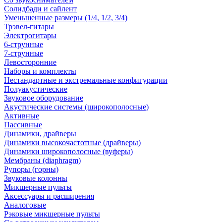
Солидбади и сайлент
Уменьшенные размеры (1/4, 1/2, 3/4)
Трэвел-гитары
Электрогитары
6-струнные
7-струнные
Левосторонние
Наборы и комплекты
Нестандартные и экстремальные конфигурации
Полуакустические
Звуковое оборудование
Акустические системы (широкополосные)
Активные
Пассивные
Динамики, драйверы
Динамики высокочастотные (драйверы)
Динамики широкополосные (вуферы)
Мембраны (diaphragm)
Рупоры (горны)
Звуковые колонны
Микшерные пульты
Аксессуары и расширения
Аналоговые
Рэковые микшерные пульты