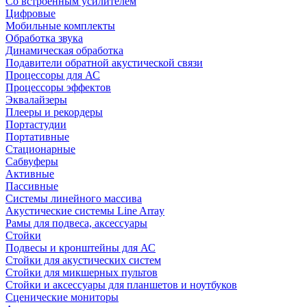
Со встроенным усилителем
Цифровые
Мобильные комплекты
Обработка звука
Динамическая обработка
Подавители обратной акустической связи
Процессоры для АС
Процессоры эффектов
Эквалайзеры
Плееры и рекордеры
Портастудии
Портативные
Стационарные
Сабвуферы
Активные
Пассивные
Системы линейного массива
Акустические системы Line Array
Рамы для подвеса, аксессуары
Стойки
Подвесы и кронштейны для АС
Стойки для акустических систем
Стойки для микшерных пультов
Стойки и аксессуары для планшетов и ноутбуков
Сценические мониторы