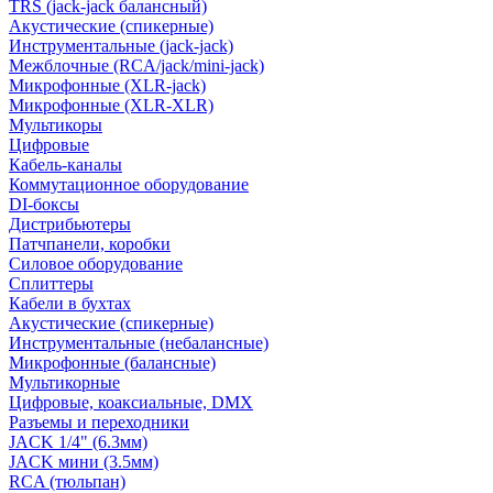
TRS (jack-jack балансный)
Акустические (спикерные)
Инструментальные (jack-jack)
Межблочные (RCA/jack/mini-jack)
Микрофонные (XLR-jack)
Микрофонные (XLR-XLR)
Мультикоры
Цифровые
Кабель-каналы
Коммутационное оборудование
DI-боксы
Дистрибьютеры
Патчпанели, коробки
Силовое оборудование
Сплиттеры
Кабели в бухтах
Акустические (спикерные)
Инструментальные (небалансные)
Микрофонные (балансные)
Мультикорные
Цифровые, коаксиальные, DMX
Разъемы и переходники
JACK 1/4" (6.3мм)
JACK мини (3.5мм)
RCA (тюльпан)