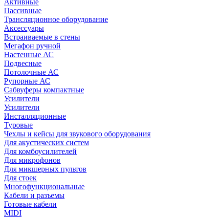
Активные
Пассивные
Трансляционное оборудование
Аксессуары
Встраиваемые в стены
Мегафон ручной
Настенные АС
Подвесные
Потолочные АС
Рупорные АС
Сабвуферы компактные
Усилители
Усилители
Инсталляционные
Туровые
Чехлы и кейсы для звукового оборудования
Для акустических систем
Для комбоусилителей
Для микрофонов
Для микшерных пультов
Для стоек
Многофункциональные
Кабели и разъемы
Готовые кабели
MIDI