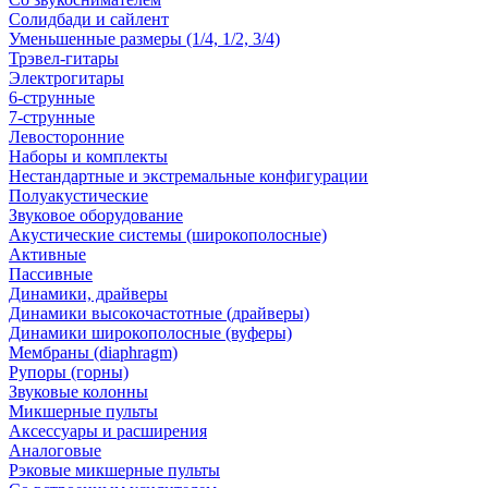
Солидбади и сайлент
Уменьшенные размеры (1/4, 1/2, 3/4)
Трэвел-гитары
Электрогитары
6-струнные
7-струнные
Левосторонние
Наборы и комплекты
Нестандартные и экстремальные конфигурации
Полуакустические
Звуковое оборудование
Акустические системы (широкополосные)
Активные
Пассивные
Динамики, драйверы
Динамики высокочастотные (драйверы)
Динамики широкополосные (вуферы)
Мембраны (diaphragm)
Рупоры (горны)
Звуковые колонны
Микшерные пульты
Аксессуары и расширения
Аналоговые
Рэковые микшерные пульты