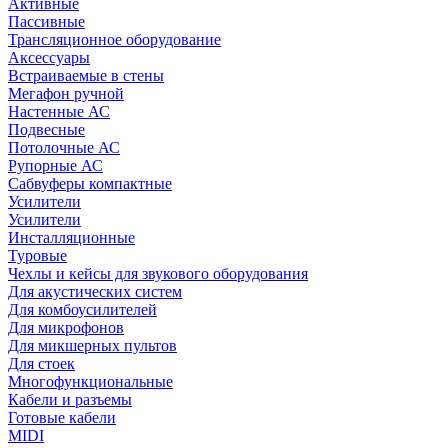
Активные
Пассивные
Трансляционное оборудование
Аксессуары
Встраиваемые в стены
Мегафон ручной
Настенные АС
Подвесные
Потолочные АС
Рупорные АС
Сабвуферы компактные
Усилители
Усилители
Инсталляционные
Туровые
Чехлы и кейсы для звукового оборудования
Для акустических систем
Для комбоусилителей
Для микрофонов
Для микшерных пультов
Для стоек
Многофункциональные
Кабели и разъемы
Готовые кабели
MIDI