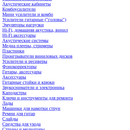
Акустические кабинеты
Комбоусилители
Мини усилители и комбо
Усилители гитарные ("головы")
Эмуляторы нагрузки
Hi-Fi, домашняя акустика, винил
Hi-Fi аксессуары
Акустические системы
Медиа плееры, стримеры
Пластинки
Проигрыватели виниловых дисков
Усилители и ресиверы
Фонокорректоры
Гитары, аксессуары
Аксессуары
Гитарные стойки и крюки
Звукосниматели и электроника
Каподастры
Ключи и инструменты для ремонта
Лады
Машинки для намотки струн
Ремни для гитар
Слайды
Средства для ухода
Струны и медиаторы