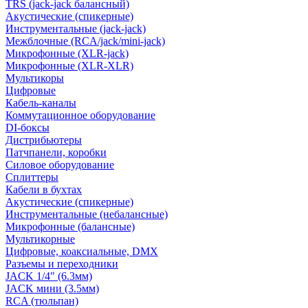
TRS (jack-jack балансный)
Акустические (спикерные)
Инструментальные (jack-jack)
Межблочные (RCA/jack/mini-jack)
Микрофонные (XLR-jack)
Микрофонные (XLR-XLR)
Мультикоры
Цифровые
Кабель-каналы
Коммутационное оборудование
DI-боксы
Дистрибьютеры
Патчпанели, коробки
Силовое оборудование
Сплиттеры
Кабели в бухтах
Акустические (спикерные)
Инструментальные (небалансные)
Микрофонные (балансные)
Мультикорные
Цифровые, коаксиальные, DMX
Разъемы и переходники
JACK 1/4" (6.3мм)
JACK мини (3.5мм)
RCA (тюльпан)