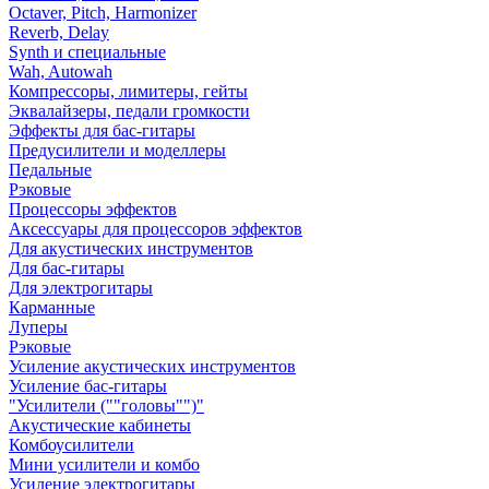
Octaver, Pitch, Harmonizer
Reverb, Delay
Synth и специальные
Wah, Autowah
Компрессоры, лимитеры, гейты
Эквалайзеры, педали громкости
Эффекты для бас-гитары
Предусилители и моделлеры
Педальные
Рэковые
Процессоры эффектов
Аксессуары для процессоров эффектов
Для акустических инструментов
Для бас-гитары
Для электрогитары
Карманные
Луперы
Рэковые
Усиление акустических инструментов
Усиление бас-гитары
"Усилители (""головы"")"
Акустические кабинеты
Комбоусилители
Мини усилители и комбо
Усиление электрогитары