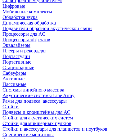
Со встроенным усилителем
Цифровые
Мобильные комплекты
Обработка звука
Динамическая обработка
Подавители обратной акустической связи
Процессоры для АС
Процессоры эффектов
Эквалайзеры
Плееры и рекордеры
Портастудии
Портативные
Стационарные
Сабвуферы
Активные
Пассивные
Системы линейного массива
Акустические системы Line Array
Рамы для подвеса, аксессуары
Стойки
Подвесы и кронштейны для АС
Стойки для акустических систем
Стойки для микшерных пультов
Стойки и аксессуары для планшетов и ноутбуков
Сценические мониторы