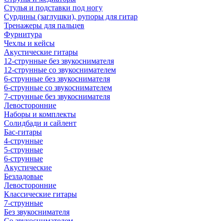
Стулья и подставки под ногу
Сурдины (заглушки), рупоры для гитар
Тренажеры для пальцев
Фурнитура
Чехлы и кейсы
Акустические гитары
12-струнные без звукоснимателя
12-струнные со звукоснимателем
6-струнные без звукоснимателя
6-струнные со звукоснимателем
7-струнные без звукоснимателя
Левосторонние
Наборы и комплекты
Солидбади и сайлент
Бас-гитары
4-струнные
5-струнные
6-струнные
Акустические
Безладовые
Левосторонние
Классические гитары
7-струнные
Без звукоснимателя
Со звукоснимателем