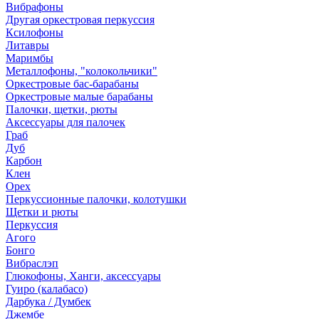
Вибрафоны
Другая оркестровая перкуссия
Ксилофоны
Литавры
Маримбы
Металлофоны, "колокольчики"
Оркестровые бас-барабаны
Оркестровые малые барабаны
Палочки, щетки, рюты
Аксессуары для палочек
Граб
Дуб
Карбон
Клен
Орех
Перкуссионные палочки, колотушки
Щетки и рюты
Перкуссия
Агого
Бонго
Вибраслэп
Глюкофоны, Ханги, аксессуары
Гуиро (калабасо)
Дарбука / Думбек
Джембе