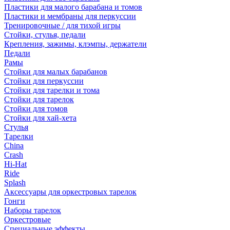
Пластики для малого барабана и томов
Пластики и мембраны для перкуссии
Тренировочные / для тихой игры
Стойки, стулья, педали
Крепления, зажимы, клэмпы, держатели
Педали
Рамы
Стойки для малых барабанов
Стойки для перкуссии
Стойки для тарелки и тома
Стойки для тарелок
Стойки для томов
Стойки для хай-хета
Стулья
Тарелки
China
Crash
Hi-Hat
Ride
Splash
Аксессуары для оркестровых тарелок
Гонги
Наборы тарелок
Оркестровые
Специальные эффекты