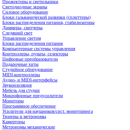
Прожекторы и светильники
Светодиодные экраны
Силовое оборудование
Блоки гальванической развязки (сплиттеры)
Блоки распределения питания, стабилизаторы
Диммеры, свитчеры
Следящий свет
Управление светом
Блоки распределения питания
Компьютерные системы управления
Контроллеры, пульты, селекторы
Цифровые преобразователи
Подарочные хиты
Студийное оборудование
MIDI-контроллеры
Аудио- и MIDI-интерфейсы
Звукоизоляция
Мебель для студии
Микрофонные предусилители
Мониторы
Программное обеспечение
Усилители для наушников/сист. мониторинга
Тюнеры и метрономы
Камертоны
Метрономы механические