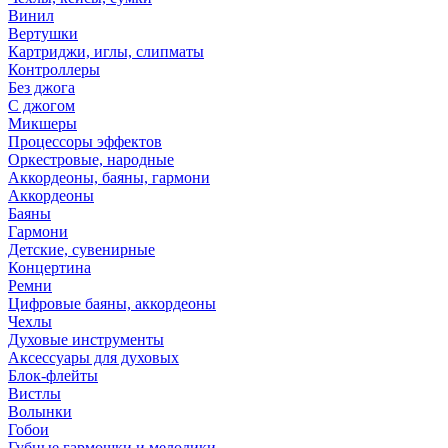
Винил
Вертушки
Картриджи, иглы, слипматы
Контроллеры
Без джога
С джогом
Микшеры
Процессоры эффектов
Оркестровые, народные
Аккордеоны, баяны, гармони
Аккордеоны
Баяны
Гармони
Детские, сувенирные
Концертина
Ремни
Цифровые баяны, аккордеоны
Чехлы
Духовые инструменты
Аксессуары для духовых
Блок-флейты
Вистлы
Волынки
Гобои
Губные гармошки и мелодики