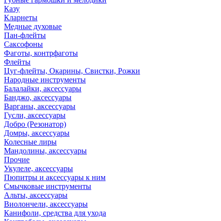
Казу
Кларнеты
Медные духовые
Пан-флейты
Саксофоны
Фаготы, контрфаготы
Флейты
Цуг-флейты, Окарины, Свистки, Рожки
Народные инструменты
Балалайки, аксессуары
Банджо, аксессуары
Варганы, аксессуары
Гусли, аксессуары
Добро (Резонатор)
Домры, аксессуары
Колесные лиры
Мандолины, аксессуары
Прочие
Укулеле, аксессуары
Пюпитры и аксессуары к ним
Смычковые инструменты
Альты, аксессуары
Виолончели, аксессуары
Канифоли, средства для ухода