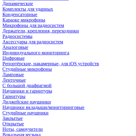
Динамические
Комплекты для ударных
Конденсаторные
Караоке микрофоны
Микрофоны для радиосистем
Держатели, крепления, переходники
Радиосистемы
Аксессуары для радиосистем
Аналоговые
Индивидуального мониторинга
Цифровые
Репортёрские, накамерные, для iOS устройств
Студийные микрофоны
Ламповые
Ленточные
С большой диафрагмой
Наушники и гарнитуры
Гарнитуры
Диджейские наушники
Наушники вкладыши/мониторинговые
Студийные наушники
Закрытые
Открытые
Ноты, самоучители
Вокальная музыка