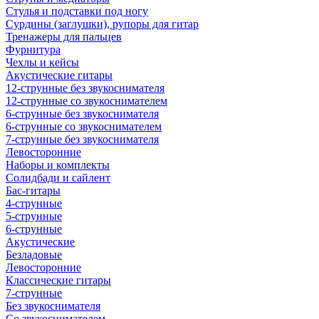
Стулья и подставки под ногу
Сурдины (заглушки), рупоры для гитар
Тренажеры для пальцев
Фурнитура
Чехлы и кейсы
Акустические гитары
12-струнные без звукоснимателя
12-струнные со звукоснимателем
6-струнные без звукоснимателя
6-струнные со звукоснимателем
7-струнные без звукоснимателя
Левосторонние
Наборы и комплекты
Солидбади и сайлент
Бас-гитары
4-струнные
5-струнные
6-струнные
Акустические
Безладовые
Левосторонние
Классические гитары
7-струнные
Без звукоснимателя
Со звукоснимателем