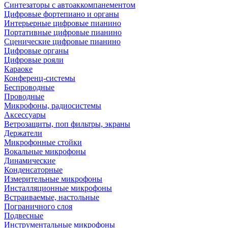
Синтезаторы с автоаккомпанементом
Цифровые фортепиано и органы
Интерьерные цифровые пианино
Портативные цифровые пианино
Сценические цифровые пианино
Цифровые органы
Цифровые рояли
Караоке
Конференц-системы
Беспроводные
Проводные
Микрофоны, радиосистемы
Аксессуары
Ветрозащиты, поп фильтры, экраны
Держатели
Микрофонные стойки
Вокальные микрофоны
Динамические
Конденсаторные
Измерительные микрофоны
Инсталляционные микрофоны
Встраиваемые, настольные
Пограничного слоя
Подвесные
Инструментальные микрофоны