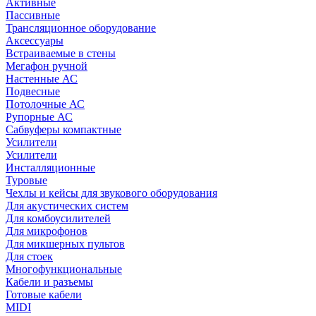
Активные
Пассивные
Трансляционное оборудование
Аксессуары
Встраиваемые в стены
Мегафон ручной
Настенные АС
Подвесные
Потолочные АС
Рупорные АС
Сабвуферы компактные
Усилители
Усилители
Инсталляционные
Туровые
Чехлы и кейсы для звукового оборудования
Для акустических систем
Для комбоусилителей
Для микрофонов
Для микшерных пультов
Для стоек
Многофункциональные
Кабели и разъемы
Готовые кабели
MIDI