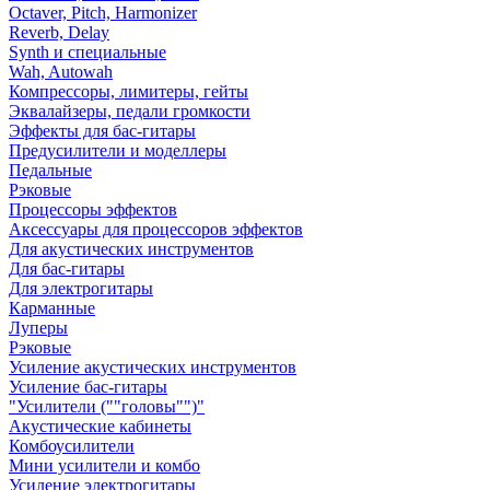
Octaver, Pitch, Harmonizer
Reverb, Delay
Synth и специальные
Wah, Autowah
Компрессоры, лимитеры, гейты
Эквалайзеры, педали громкости
Эффекты для бас-гитары
Предусилители и моделлеры
Педальные
Рэковые
Процессоры эффектов
Аксессуары для процессоров эффектов
Для акустических инструментов
Для бас-гитары
Для электрогитары
Карманные
Луперы
Рэковые
Усиление акустических инструментов
Усиление бас-гитары
"Усилители (""головы"")"
Акустические кабинеты
Комбоусилители
Мини усилители и комбо
Усиление электрогитары