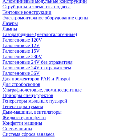
Алюминиевые модульные конструкции
Струбцины и элементы подвеса
Тентовые конструкции
Электромонтажное оборудование сцены
Лазеры
Лампы
Газоразрядные (металогалогенные)
Галогеновые 120V
Галогеновые 12V
Галогеновые 15V
Галогеновые 230V
Галогеновые 24V без отражателя
Галогеновые 24V с отражателем
Галогеновые 36V
Для прожекторов PAR и Pinspot
Для стробоскопов
Ультрафиолетовые, люминесцентные
Приборы спецэффектов
Генераторы мыльных пузырей
Генераторы тумана
Дым-машины, вентиляторы
Жидкости, конфетти
Конфетти машины
Снег-машины
Система сброса занавеса