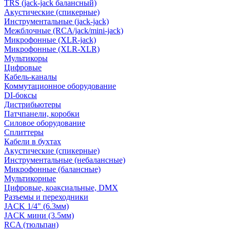
TRS (jack-jack балансный)
Акустические (спикерные)
Инструментальные (jack-jack)
Межблочные (RCA/jack/mini-jack)
Микрофонные (XLR-jack)
Микрофонные (XLR-XLR)
Мультикоры
Цифровые
Кабель-каналы
Коммутационное оборудование
DI-боксы
Дистрибьютеры
Патчпанели, коробки
Силовое оборудование
Сплиттеры
Кабели в бухтах
Акустические (спикерные)
Инструментальные (небалансные)
Микрофонные (балансные)
Мультикорные
Цифровые, коаксиальные, DMX
Разъемы и переходники
JACK 1/4" (6.3мм)
JACK мини (3.5мм)
RCA (тюльпан)