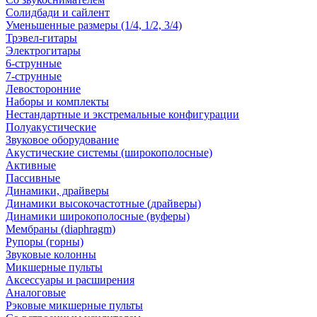
Солидбади и сайлент
Уменьшенные размеры (1/4, 1/2, 3/4)
Трэвел-гитары
Электрогитары
6-струнные
7-струнные
Левосторонние
Наборы и комплекты
Нестандартные и экстремальные конфигурации
Полуакустические
Звуковое оборудование
Акустические системы (широкополосные)
Активные
Пассивные
Динамики, драйверы
Динамики высокочастотные (драйверы)
Динамики широкополосные (вуферы)
Мембраны (diaphragm)
Рупоры (горны)
Звуковые колонны
Микшерные пульты
Аксессуары и расширения
Аналоговые
Рэковые микшерные пульты