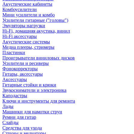
Акустические кабинеты
Комбоусилители
Мини усилители и комбо
Усилители гитарные ("головы")
Эмуляторы нагрузки
Hi-Fi, домашняя акустика, винил
Hi-Fi аксессуары
Акустические системы
Медиа плееры, стримеры
Пластинки
Проигрыватели виниловых дисков
Усилители и ресиверы
Фонокорректоры
Гитары, аксессуары
Аксессуары
Гитарные стойки и крюки
Звукосниматели и электроника
Каподастры
Ключи и инструменты для ремонта
Лады
Машинки для намотки струн
Ремни для гитар
Слайды
Средства для ухода
Струны и медиаторы