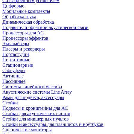
Со встроенным усилителем
Цифровые
Мобильные комплекты
Обработка звука
Динамическая обработка
Подавители обратной акустической связи
Процессоры для АС
Процессоры эффектов
Эквалайзеры
Плееры и рекордеры
Портастудии
Портативные
Стационарные
Сабвуферы
Активные
Пассивные
Системы линейного массива
Акустические системы Line Array
Рамы для подвеса, аксессуары
Стойки
Подвесы и кронштейны для АС
Стойки для акустических систем
Стойки для микшерных пультов
Стойки и аксессуары для планшетов и ноутбуков
Сценические мониторы