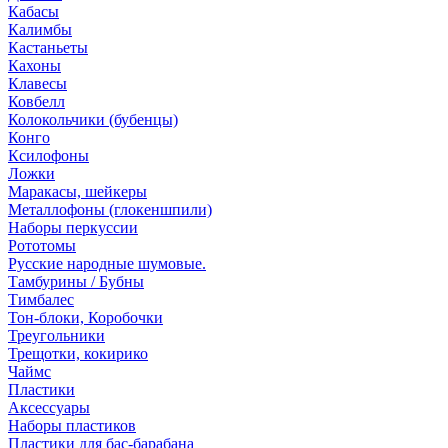
Кабасы
Калимбы
Кастаньеты
Кахоны
Клавесы
Ковбелл
Колокольчики (бубенцы)
Конго
Ксилофоны
Ложки
Маракасы, шейкеры
Металлофоны (глокеншпили)
Наборы перкуссии
Рототомы
Русские народные шумовые.
Тамбурины / Бубны
Тимбалес
Тон-блоки, Коробочки
Треугольники
Трещотки, кокирико
Чаймс
Пластики
Аксессуары
Наборы пластиков
Пластики для бас-барабана