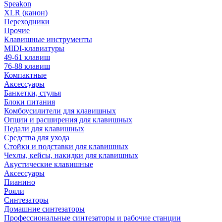
Speakon
XLR (канон)
Переходники
Прочие
Клавишные инструменты
MIDI-клавиатуры
49-61 клавиш
76-88 клавиш
Компактные
Аксессуары
Банкетки, стулья
Блоки питания
Комбоусилители для клавишных
Опции и расширения для клавишных
Педали для клавишных
Средства для ухода
Стойки и подставки для клавишных
Чехлы, кейсы, накидки для клавишных
Акустические клавишные
Аксессуары
Пианино
Рояли
Синтезаторы
Домашние синтезаторы
Профессиональные синтезаторы и рабочие станции