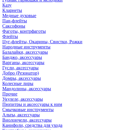
Казу
Кларнеты
Медные духовые
Пан-флейты
Саксофоны
Фаготы, контрфаготы
Флейты
Цуг-флейты, Окарины, Свистки, Рожки
Народные инструменты
Балалайки, аксессуары
Банджо, аксессуары
Варганы, аксессуары
Гусли, аксессуары
Добро (Резонатор)
Домры, аксессуары
Колесные лиры
Мандолины, аксессуары
Прочие
Укулеле, аксессуары
Пюпитры и аксессуары к ним
Смычковые инструменты
Альты, аксессуары
Виолончели, аксессуары
Канифоли, средства для ухода