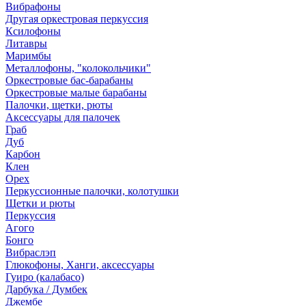
Вибрафоны
Другая оркестровая перкуссия
Ксилофоны
Литавры
Маримбы
Металлофоны, "колокольчики"
Оркестровые бас-барабаны
Оркестровые малые барабаны
Палочки, щетки, рюты
Аксессуары для палочек
Граб
Дуб
Карбон
Клен
Орех
Перкуссионные палочки, колотушки
Щетки и рюты
Перкуссия
Агого
Бонго
Вибраслэп
Глюкофоны, Ханги, аксессуары
Гуиро (калабасо)
Дарбука / Думбек
Джембе