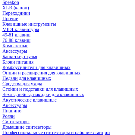
Speakon
XLR (канон)
Переходники
Прочие
Клавишные инструменты
MIDI-клавиатуры
49-61 клавиш
76-88 клавиш
Компактные
Аксессуары
Банкетки, стулья
Блоки питания
Комбоусилители для клавишных
Опции и расширения для клавишных
Педали для клавишных
Средства для ухода
Стойки и подставки для клавишных
Чехлы, кейсы, накидки для клавишных
Акустические клавишные
Аксессуары
Пианино
Рояли
Синтезаторы
Домашние синтезаторы
Профессиональные синтезаторы и рабочие станции