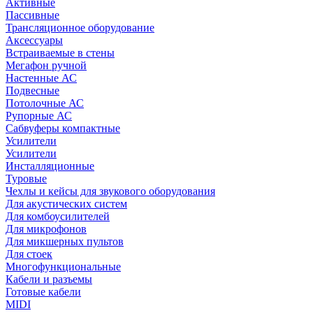
Активные
Пассивные
Трансляционное оборудование
Аксессуары
Встраиваемые в стены
Мегафон ручной
Настенные АС
Подвесные
Потолочные АС
Рупорные АС
Сабвуферы компактные
Усилители
Усилители
Инсталляционные
Туровые
Чехлы и кейсы для звукового оборудования
Для акустических систем
Для комбоусилителей
Для микрофонов
Для микшерных пультов
Для стоек
Многофункциональные
Кабели и разъемы
Готовые кабели
MIDI