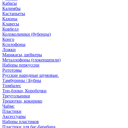
Кабасы
Калимбы
Кастаньеты
Кахоны
Клавесы
Ковбелл
Колокольчики (бубенцы)
Конго
Ксилофоны
Ложки
Маракасы, шейкеры
Металлофоны (глокеншпили)
Наборы перкуссии
Рототомы
Русские народные шумовые.
Тамбурины / Бубны
Тимбалес
Тон-блоки, Коробочки
Треугольники
Трещотки, кокирико
Чаймс
Пластики
Аксессуары
Наборы пластиков
Пластики для бас-барабана