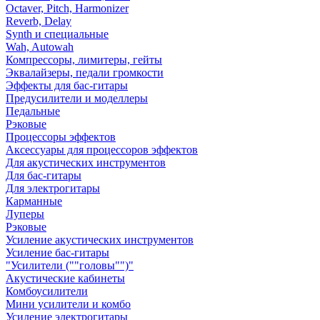
Octaver, Pitch, Harmonizer
Reverb, Delay
Synth и специальные
Wah, Autowah
Компрессоры, лимитеры, гейты
Эквалайзеры, педали громкости
Эффекты для бас-гитары
Предусилители и моделлеры
Педальные
Рэковые
Процессоры эффектов
Аксессуары для процессоров эффектов
Для акустических инструментов
Для бас-гитары
Для электрогитары
Карманные
Луперы
Рэковые
Усиление акустических инструментов
Усиление бас-гитары
"Усилители (""головы"")"
Акустические кабинеты
Комбоусилители
Мини усилители и комбо
Усиление электрогитары