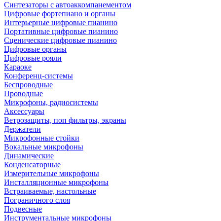
Синтезаторы с автоаккомпанементом
Цифровые фортепиано и органы
Интерьерные цифровые пианино
Портативные цифровые пианино
Сценические цифровые пианино
Цифровые органы
Цифровые рояли
Караоке
Конференц-системы
Беспроводные
Проводные
Микрофоны, радиосистемы
Аксессуары
Ветрозащиты, поп фильтры, экраны
Держатели
Микрофонные стойки
Вокальные микрофоны
Динамические
Конденсаторные
Измерительные микрофоны
Инсталляционные микрофоны
Встраиваемые, настольные
Пограничного слоя
Подвесные
Инструментальные микрофоны