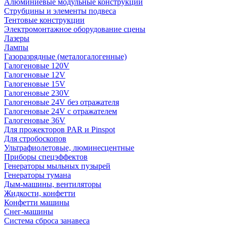
Алюминиевые модульные конструкции
Струбцины и элементы подвеса
Тентовые конструкции
Электромонтажное оборудование сцены
Лазеры
Лампы
Газоразрядные (металогалогенные)
Галогеновые 120V
Галогеновые 12V
Галогеновые 15V
Галогеновые 230V
Галогеновые 24V без отражателя
Галогеновые 24V с отражателем
Галогеновые 36V
Для прожекторов PAR и Pinspot
Для стробоскопов
Ультрафиолетовые, люминесцентные
Приборы спецэффектов
Генераторы мыльных пузырей
Генераторы тумана
Дым-машины, вентиляторы
Жидкости, конфетти
Конфетти машины
Снег-машины
Система сброса занавеса