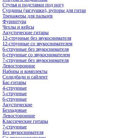
Стулья и подставки под ногу
Сурдины (заглушки), рупоры для гитар
Тренажеры для пальцев
Фурнитура
Чехлы и кейсы
Акустические гитары
12-струнные без звукоснимателя
12-струнные со звукоснимателем
6-струнные без звукоснимателя
6-струнные со звукоснимателем
7-струнные без звукоснимателя
Левосторонние
Наборы и комплекты
Солидбади и сайлент
Бас-гитары
4-струнные
5-струнные
6-струнные
Акустические
Безладовые
Левосторонние
Классические гитары
7-струнные
Без звукоснимателя
Со звукоснимателем