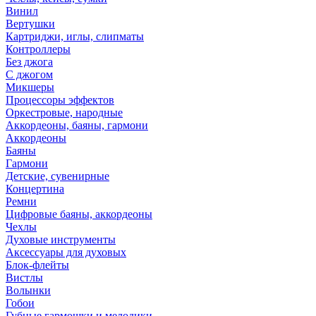
Винил
Вертушки
Картриджи, иглы, слипматы
Контроллеры
Без джога
С джогом
Микшеры
Процессоры эффектов
Оркестровые, народные
Аккордеоны, баяны, гармони
Аккордеоны
Баяны
Гармони
Детские, сувенирные
Концертина
Ремни
Цифровые баяны, аккордеоны
Чехлы
Духовые инструменты
Аксессуары для духовых
Блок-флейты
Вистлы
Волынки
Гобои
Губные гармошки и мелодики