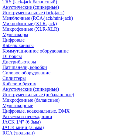
TRS (jack-jack балансный)
Акустические (спикерные)
Инструментальные (jack-jack)
Межблочные (RCA/jack/mini-jack)
Микрофонные (XLR-jack)
Микрофонные (XLR-XLR)
Мультикоры
Цифровые
Кабель-каналы
Коммутационное оборудование
DI-боксы
Дистрибьютеры
Патчпанели, коробки
Силовое оборудование
Сплиттеры
Кабели в бухтах
Акустические (спикерные)
Инструментальные (небалансные)
Микрофонные (балансные)
Мультикорные
Цифровые, коаксиальные, DMX
Разъемы и переходники
JACK 1/4" (6.3мм)
JACK мини (3.5мм)
RCA (тюльпан)