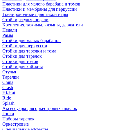
Пластики для малого барабана и томов
Пластики и мембраны для перкуссии
Тренировочные / для тихой игры
Стойки, стулья, педали
Крепления, зажимы, клэмпы, держатели
Педали
Рамы
Стойки для малых барабанов
Стойки для перкуссии
Стойки для тарелки и тома
Стойки для тарелок
Стойки для томов
Стойки для хай-хета
Стулья
Тарелки
China
Crash
Hi-Hat
Ride
Splash
Аксессуары для оркестровых тарелок
Гонги
Наборы тарелок
Оркестровые
Специальные эффекты