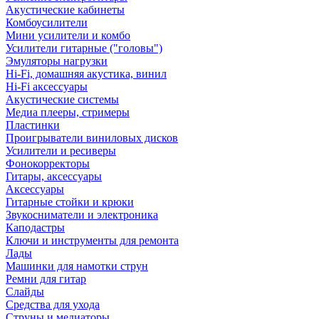
Акустические кабинеты
Комбоусилители
Мини усилители и комбо
Усилители гитарные ("головы")
Эмуляторы нагрузки
Hi-Fi, домашняя акустика, винил
Hi-Fi аксессуары
Акустические системы
Медиа плееры, стримеры
Пластинки
Проигрыватели виниловых дисков
Усилители и ресиверы
Фонокорректоры
Гитары, аксессуары
Аксессуары
Гитарные стойки и крюки
Звукосниматели и электроника
Каподастры
Ключи и инструменты для ремонта
Лады
Машинки для намотки струн
Ремни для гитар
Слайды
Средства для ухода
Струны и медиаторы