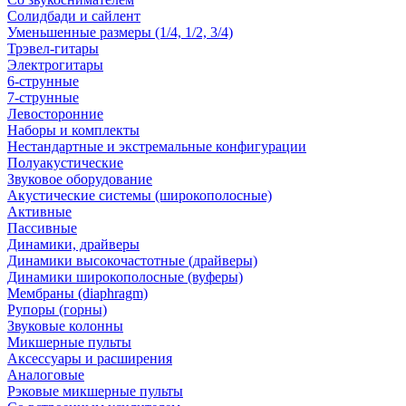
Солидбади и сайлент
Уменьшенные размеры (1/4, 1/2, 3/4)
Трэвел-гитары
Электрогитары
6-струнные
7-струнные
Левосторонние
Наборы и комплекты
Нестандартные и экстремальные конфигурации
Полуакустические
Звуковое оборудование
Акустические системы (широкополосные)
Активные
Пассивные
Динамики, драйверы
Динамики высокочастотные (драйверы)
Динамики широкополосные (вуферы)
Мембраны (diaphragm)
Рупоры (горны)
Звуковые колонны
Микшерные пульты
Аксессуары и расширения
Аналоговые
Рэковые микшерные пульты