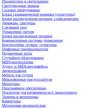
Прожекторы и светильники
Светодиодные экраны
Силовое оборудование
Блоки гальванической развязки (сплиттеры)
Блоки распределения питания, стабилизаторы
Диммеры, свитчеры
Следящий свет
Управление светом
Блоки распределения питания
Компьютерные системы управления
Контроллеры, пульты, селекторы
Цифровые преобразователи
Подарочные хиты
Студийное оборудование
MIDI-контроллеры
Аудио- и MIDI-интерфейсы
Звукоизоляция
Мебель для студии
Микрофонные предусилители
Мониторы
Программное обеспечение
Усилители для наушников/сист. мониторинга
Тюнеры и метрономы
Камертоны
Метрономы механические