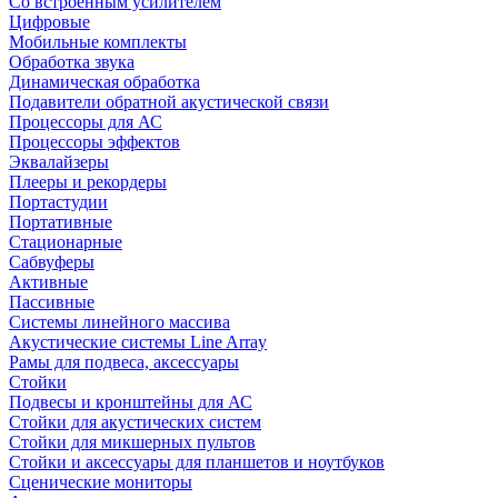
Со встроенным усилителем
Цифровые
Мобильные комплекты
Обработка звука
Динамическая обработка
Подавители обратной акустической связи
Процессоры для АС
Процессоры эффектов
Эквалайзеры
Плееры и рекордеры
Портастудии
Портативные
Стационарные
Сабвуферы
Активные
Пассивные
Системы линейного массива
Акустические системы Line Array
Рамы для подвеса, аксессуары
Стойки
Подвесы и кронштейны для АС
Стойки для акустических систем
Стойки для микшерных пультов
Стойки и аксессуары для планшетов и ноутбуков
Сценические мониторы