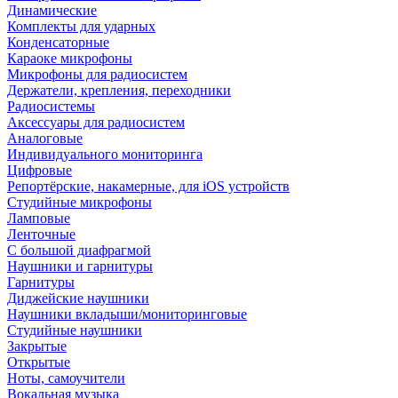
Динамические
Комплекты для ударных
Конденсаторные
Караоке микрофоны
Микрофоны для радиосистем
Держатели, крепления, переходники
Радиосистемы
Аксессуары для радиосистем
Аналоговые
Индивидуального мониторинга
Цифровые
Репортёрские, накамерные, для iOS устройств
Студийные микрофоны
Ламповые
Ленточные
С большой диафрагмой
Наушники и гарнитуры
Гарнитуры
Диджейские наушники
Наушники вкладыши/мониторинговые
Студийные наушники
Закрытые
Открытые
Ноты, самоучители
Вокальная музыка