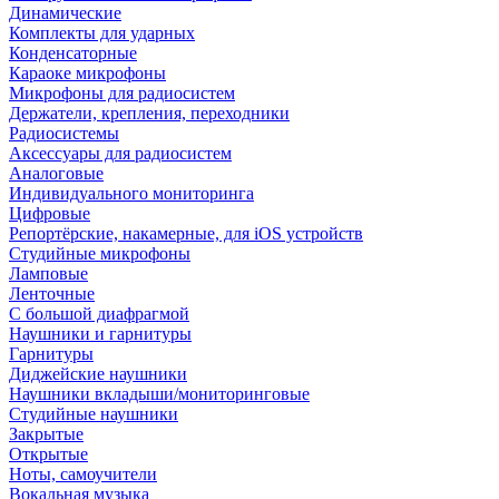
Динамические
Комплекты для ударных
Конденсаторные
Караоке микрофоны
Микрофоны для радиосистем
Держатели, крепления, переходники
Радиосистемы
Аксессуары для радиосистем
Аналоговые
Индивидуального мониторинга
Цифровые
Репортёрские, накамерные, для iOS устройств
Студийные микрофоны
Ламповые
Ленточные
С большой диафрагмой
Наушники и гарнитуры
Гарнитуры
Диджейские наушники
Наушники вкладыши/мониторинговые
Студийные наушники
Закрытые
Открытые
Ноты, самоучители
Вокальная музыка