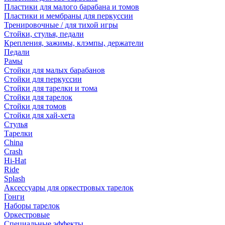
Пластики для малого барабана и томов
Пластики и мембраны для перкуссии
Тренировочные / для тихой игры
Стойки, стулья, педали
Крепления, зажимы, клэмпы, держатели
Педали
Рамы
Стойки для малых барабанов
Стойки для перкуссии
Стойки для тарелки и тома
Стойки для тарелок
Стойки для томов
Стойки для хай-хета
Стулья
Тарелки
China
Crash
Hi-Hat
Ride
Splash
Аксессуары для оркестровых тарелок
Гонги
Наборы тарелок
Оркестровые
Специальные эффекты