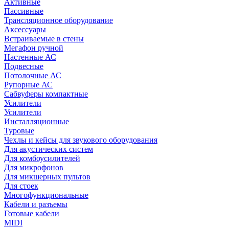
Активные
Пассивные
Трансляционное оборудование
Аксессуары
Встраиваемые в стены
Мегафон ручной
Настенные АС
Подвесные
Потолочные АС
Рупорные АС
Сабвуферы компактные
Усилители
Усилители
Инсталляционные
Туровые
Чехлы и кейсы для звукового оборудования
Для акустических систем
Для комбоусилителей
Для микрофонов
Для микшерных пультов
Для стоек
Многофункциональные
Кабели и разъемы
Готовые кабели
MIDI