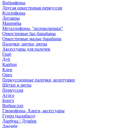
Вибрафоны
Другая оркестровая перкуссия
Ксилофоны
Литавры
Маримбы
Металлофоны, "колокольчики"
Оркестровые бас-барабаны
Оркестровые малые барабаны
Палочки, щетки, рюты
Аксессуары для палочек
Граб
Дуб
Карбон
Клен
Орех
Перкуссионные палочки, колотушки
Щетки и рюты
Перкуссия
Агого
Бонго
Вибраслэп
Глюкофоны, Ханги, аксессуары
Гуиро (калабасо)
Дарбука / Думбек
Джембе