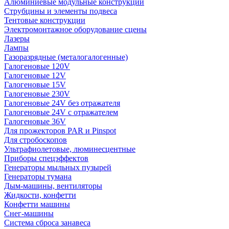
Алюминиевые модульные конструкции
Струбцины и элементы подвеса
Тентовые конструкции
Электромонтажное оборудование сцены
Лазеры
Лампы
Газоразрядные (металогалогенные)
Галогеновые 120V
Галогеновые 12V
Галогеновые 15V
Галогеновые 230V
Галогеновые 24V без отражателя
Галогеновые 24V с отражателем
Галогеновые 36V
Для прожекторов PAR и Pinspot
Для стробоскопов
Ультрафиолетовые, люминесцентные
Приборы спецэффектов
Генераторы мыльных пузырей
Генераторы тумана
Дым-машины, вентиляторы
Жидкости, конфетти
Конфетти машины
Снег-машины
Система сброса занавеса