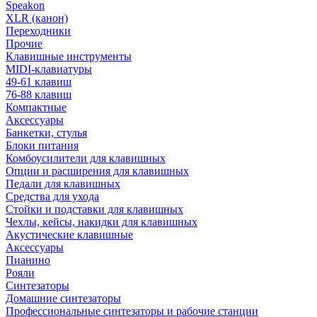
Speakon
XLR (канон)
Переходники
Прочие
Клавишные инструменты
MIDI-клавиатуры
49-61 клавиш
76-88 клавиш
Компактные
Аксессуары
Банкетки, стулья
Блоки питания
Комбоусилители для клавишных
Опции и расширения для клавишных
Педали для клавишных
Средства для ухода
Стойки и подставки для клавишных
Чехлы, кейсы, накидки для клавишных
Акустические клавишные
Аксессуары
Пианино
Рояли
Синтезаторы
Домашние синтезаторы
Профессиональные синтезаторы и рабочие станции