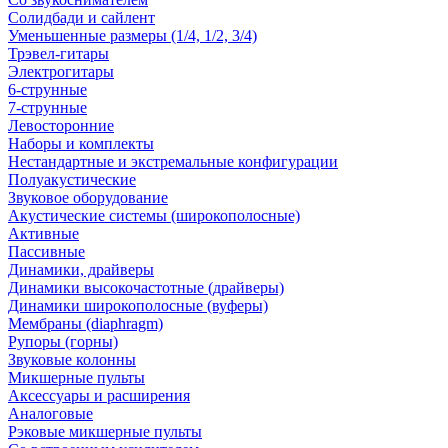
Солидбади и сайлент
Уменьшенные размеры (1/4, 1/2, 3/4)
Трэвел-гитары
Электрогитары
6-струнные
7-струнные
Левосторонние
Наборы и комплекты
Нестандартные и экстремальные конфигурации
Полуакустические
Звуковое оборудование
Акустические системы (широкополосные)
Активные
Пассивные
Динамики, драйверы
Динамики высокочастотные (драйверы)
Динамики широкополосные (вуферы)
Мембраны (diaphragm)
Рупоры (горны)
Звуковые колонны
Микшерные пульты
Аксессуары и расширения
Аналоговые
Рэковые микшерные пульты