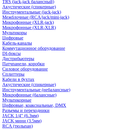
TRS (jack-jack балансный)
Акустические (спикерные)
Инструментальные (jack-jack)
Межблочные (RCA/jack/mini-jack)
Микрофонные (XLR-jack)
Микрофонные (XLR-XLR)
Мультикоры
Цифровые
Кабель-каналы
Коммутационное оборудование
DI-боксы
Дистрибьютеры
Патчпанели, коробки
Силовое оборудование
Сплиттеры
Кабели в бухтах
Акустические (спикерные)
Инструментальные (небалансные)
Микрофонные (балансные)
Мультикорные
Цифровые, коаксиальные, DMX
Разъемы и переходники
JACK 1/4" (6.3мм)
JACK мини (3.5мм)
RCA (тюльпан)