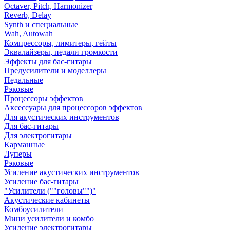
Octaver, Pitch, Harmonizer
Reverb, Delay
Synth и специальные
Wah, Autowah
Компрессоры, лимитеры, гейты
Эквалайзеры, педали громкости
Эффекты для бас-гитары
Предусилители и моделлеры
Педальные
Рэковые
Процессоры эффектов
Аксессуары для процессоров эффектов
Для акустических инструментов
Для бас-гитары
Для электрогитары
Карманные
Луперы
Рэковые
Усиление акустических инструментов
Усиление бас-гитары
"Усилители (""головы"")"
Акустические кабинеты
Комбоусилители
Мини усилители и комбо
Усиление электрогитары