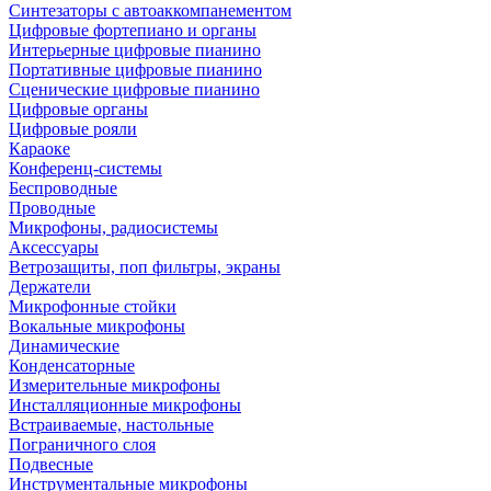
Синтезаторы с автоаккомпанементом
Цифровые фортепиано и органы
Интерьерные цифровые пианино
Портативные цифровые пианино
Сценические цифровые пианино
Цифровые органы
Цифровые рояли
Караоке
Конференц-системы
Беспроводные
Проводные
Микрофоны, радиосистемы
Аксессуары
Ветрозащиты, поп фильтры, экраны
Держатели
Микрофонные стойки
Вокальные микрофоны
Динамические
Конденсаторные
Измерительные микрофоны
Инсталляционные микрофоны
Встраиваемые, настольные
Пограничного слоя
Подвесные
Инструментальные микрофоны