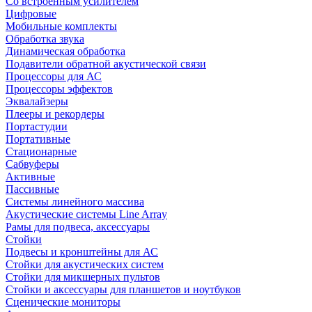
Со встроенным усилителем
Цифровые
Мобильные комплекты
Обработка звука
Динамическая обработка
Подавители обратной акустической связи
Процессоры для АС
Процессоры эффектов
Эквалайзеры
Плееры и рекордеры
Портастудии
Портативные
Стационарные
Сабвуферы
Активные
Пассивные
Системы линейного массива
Акустические системы Line Array
Рамы для подвеса, аксессуары
Стойки
Подвесы и кронштейны для АС
Стойки для акустических систем
Стойки для микшерных пультов
Стойки и аксессуары для планшетов и ноутбуков
Сценические мониторы