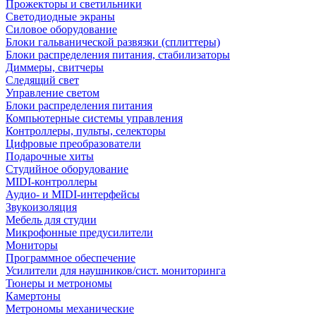
Прожекторы и светильники
Светодиодные экраны
Силовое оборудование
Блоки гальванической развязки (сплиттеры)
Блоки распределения питания, стабилизаторы
Диммеры, свитчеры
Следящий свет
Управление светом
Блоки распределения питания
Компьютерные системы управления
Контроллеры, пульты, селекторы
Цифровые преобразователи
Подарочные хиты
Студийное оборудование
MIDI-контроллеры
Аудио- и MIDI-интерфейсы
Звукоизоляция
Мебель для студии
Микрофонные предусилители
Мониторы
Программное обеспечение
Усилители для наушников/сист. мониторинга
Тюнеры и метрономы
Камертоны
Метрономы механические