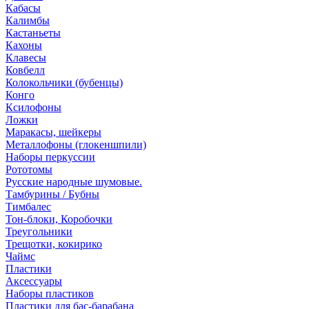
Кабасы
Калимбы
Кастаньеты
Кахоны
Клавесы
Ковбелл
Колокольчики (бубенцы)
Конго
Ксилофоны
Ложки
Маракасы, шейкеры
Металлофоны (глокеншпили)
Наборы перкуссии
Рототомы
Русские народные шумовые.
Тамбурины / Бубны
Тимбалес
Тон-блоки, Коробочки
Треугольники
Трещотки, кокирико
Чаймс
Пластики
Аксессуары
Наборы пластиков
Пластики для бас-барабана