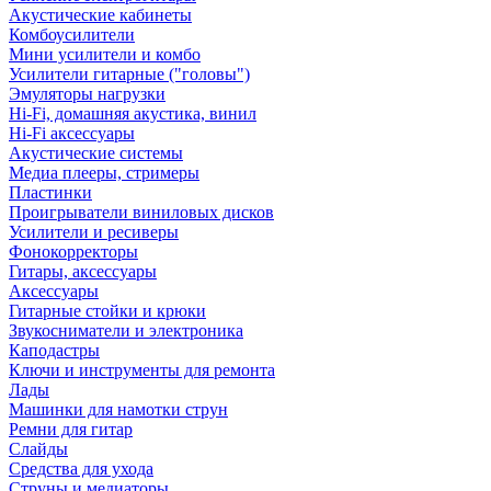
Акустические кабинеты
Комбоусилители
Мини усилители и комбо
Усилители гитарные ("головы")
Эмуляторы нагрузки
Hi-Fi, домашняя акустика, винил
Hi-Fi аксессуары
Акустические системы
Медиа плееры, стримеры
Пластинки
Проигрыватели виниловых дисков
Усилители и ресиверы
Фонокорректоры
Гитары, аксессуары
Аксессуары
Гитарные стойки и крюки
Звукосниматели и электроника
Каподастры
Ключи и инструменты для ремонта
Лады
Машинки для намотки струн
Ремни для гитар
Слайды
Средства для ухода
Струны и медиаторы