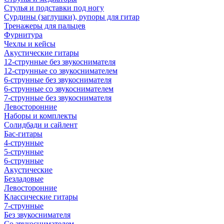
Стулья и подставки под ногу
Сурдины (заглушки), рупоры для гитар
Тренажеры для пальцев
Фурнитура
Чехлы и кейсы
Акустические гитары
12-струнные без звукоснимателя
12-струнные со звукоснимателем
6-струнные без звукоснимателя
6-струнные со звукоснимателем
7-струнные без звукоснимателя
Левосторонние
Наборы и комплекты
Солидбади и сайлент
Бас-гитары
4-струнные
5-струнные
6-струнные
Акустические
Безладовые
Левосторонние
Классические гитары
7-струнные
Без звукоснимателя
Со звукоснимателем