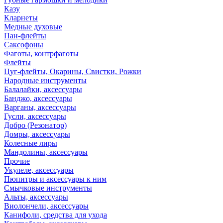
Казу
Кларнеты
Медные духовые
Пан-флейты
Саксофоны
Фаготы, контрфаготы
Флейты
Цуг-флейты, Окарины, Свистки, Рожки
Народные инструменты
Балалайки, аксессуары
Банджо, аксессуары
Варганы, аксессуары
Гусли, аксессуары
Добро (Резонатор)
Домры, аксессуары
Колесные лиры
Мандолины, аксессуары
Прочие
Укулеле, аксессуары
Пюпитры и аксессуары к ним
Смычковые инструменты
Альты, аксессуары
Виолончели, аксессуары
Канифоли, средства для ухода