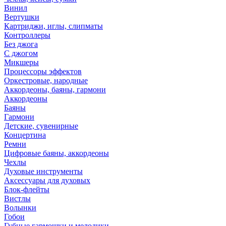
Винил
Вертушки
Картриджи, иглы, слипматы
Контроллеры
Без джога
С джогом
Микшеры
Процессоры эффектов
Оркестровые, народные
Аккордеоны, баяны, гармони
Аккордеоны
Баяны
Гармони
Детские, сувенирные
Концертина
Ремни
Цифровые баяны, аккордеоны
Чехлы
Духовые инструменты
Аксессуары для духовых
Блок-флейты
Вистлы
Волынки
Гобои
Губные гармошки и мелодики