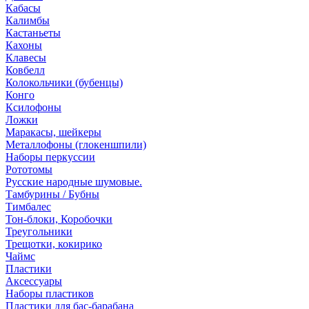
Кабасы
Калимбы
Кастаньеты
Кахоны
Клавесы
Ковбелл
Колокольчики (бубенцы)
Конго
Ксилофоны
Ложки
Маракасы, шейкеры
Металлофоны (глокеншпили)
Наборы перкуссии
Рототомы
Русские народные шумовые.
Тамбурины / Бубны
Тимбалес
Тон-блоки, Коробочки
Треугольники
Трещотки, кокирико
Чаймс
Пластики
Аксессуары
Наборы пластиков
Пластики для бас-барабана