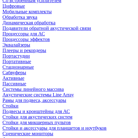
Со встроенным усилителем
Цифровые
Мобильные комплекты
Обработка звука
Динамическая обработка
Подавители обратной акустической связи
Процессоры для АС
Процессоры эффектов
Эквалайзеры
Плееры и рекордеры
Портастудии
Портативные
Стационарные
Сабвуферы
Активные
Пассивные
Системы линейного массива
Акустические системы Line Array
Рамы для подвеса, аксессуары
Стойки
Подвесы и кронштейны для АС
Стойки для акустических систем
Стойки для микшерных пультов
Стойки и аксессуары для планшетов и ноутбуков
Сценические мониторы