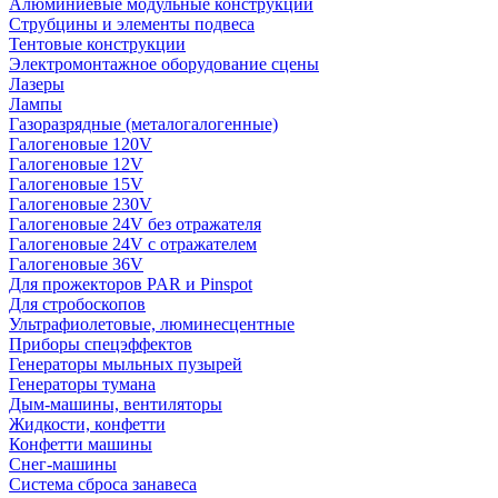
Алюминиевые модульные конструкции
Струбцины и элементы подвеса
Тентовые конструкции
Электромонтажное оборудование сцены
Лазеры
Лампы
Газоразрядные (металогалогенные)
Галогеновые 120V
Галогеновые 12V
Галогеновые 15V
Галогеновые 230V
Галогеновые 24V без отражателя
Галогеновые 24V с отражателем
Галогеновые 36V
Для прожекторов PAR и Pinspot
Для стробоскопов
Ультрафиолетовые, люминесцентные
Приборы спецэффектов
Генераторы мыльных пузырей
Генераторы тумана
Дым-машины, вентиляторы
Жидкости, конфетти
Конфетти машины
Снег-машины
Система сброса занавеса