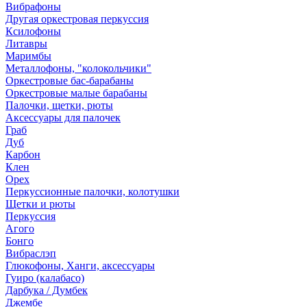
Вибрафоны
Другая оркестровая перкуссия
Ксилофоны
Литавры
Маримбы
Металлофоны, "колокольчики"
Оркестровые бас-барабаны
Оркестровые малые барабаны
Палочки, щетки, рюты
Аксессуары для палочек
Граб
Дуб
Карбон
Клен
Орех
Перкуссионные палочки, колотушки
Щетки и рюты
Перкуссия
Агого
Бонго
Вибраслэп
Глюкофоны, Ханги, аксессуары
Гуиро (калабасо)
Дарбука / Думбек
Джембе