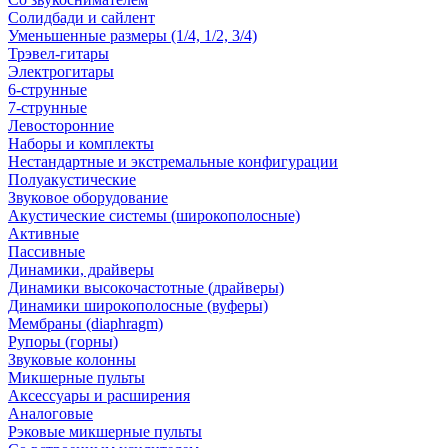
Солидбади и сайлент
Уменьшенные размеры (1/4, 1/2, 3/4)
Трэвел-гитары
Электрогитары
6-струнные
7-струнные
Левосторонние
Наборы и комплекты
Нестандартные и экстремальные конфигурации
Полуакустические
Звуковое оборудование
Акустические системы (широкополосные)
Активные
Пассивные
Динамики, драйверы
Динамики высокочастотные (драйверы)
Динамики широкополосные (вуферы)
Мембраны (diaphragm)
Рупоры (горны)
Звуковые колонны
Микшерные пульты
Аксессуары и расширения
Аналоговые
Рэковые микшерные пульты