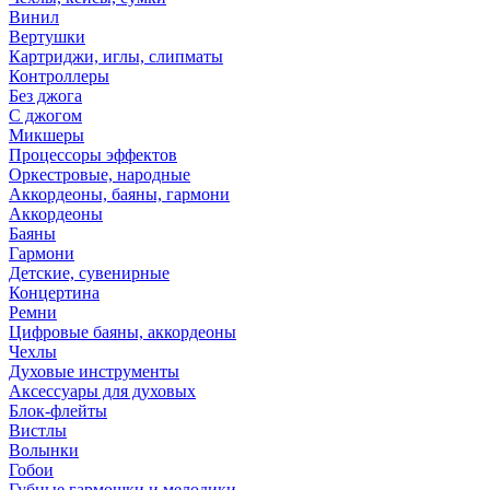
Винил
Вертушки
Картриджи, иглы, слипматы
Контроллеры
Без джога
С джогом
Микшеры
Процессоры эффектов
Оркестровые, народные
Аккордеоны, баяны, гармони
Аккордеоны
Баяны
Гармони
Детские, сувенирные
Концертина
Ремни
Цифровые баяны, аккордеоны
Чехлы
Духовые инструменты
Аксессуары для духовых
Блок-флейты
Вистлы
Волынки
Гобои
Губные гармошки и мелодики