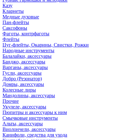
Казу
Кларнеты
Медные духовые
Пан-флейты
Саксофоны
Фаготы, контрфаготы
Флейты
Цуг-флейты, Окарины, Свистки, Рожки
Народные инструменты
Балалайки, аксессуары
Банджо, аксессуары
Варганы, аксессуары
Гусли, аксессуары
Добро (Резонатор)
Домры, аксессуары
Колесные лиры
Мандолины, аксессуары
Прочие
Укулеле, аксессуары
Пюпитры и аксессуары к ним
Смычковые инструменты
Альты, аксессуары
Виолончели, аксессуары
Канифоли, средства для ухода