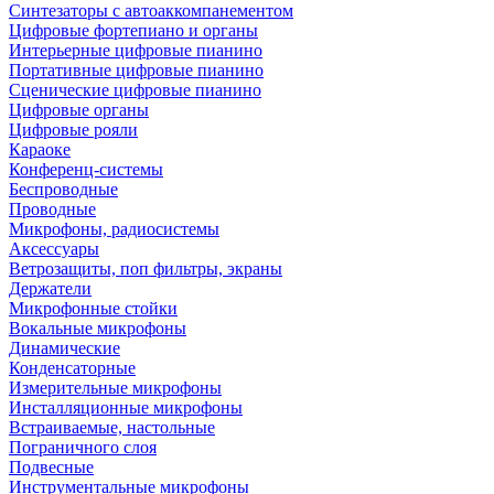
Синтезаторы с автоаккомпанементом
Цифровые фортепиано и органы
Интерьерные цифровые пианино
Портативные цифровые пианино
Сценические цифровые пианино
Цифровые органы
Цифровые рояли
Караоке
Конференц-системы
Беспроводные
Проводные
Микрофоны, радиосистемы
Аксессуары
Ветрозащиты, поп фильтры, экраны
Держатели
Микрофонные стойки
Вокальные микрофоны
Динамические
Конденсаторные
Измерительные микрофоны
Инсталляционные микрофоны
Встраиваемые, настольные
Пограничного слоя
Подвесные
Инструментальные микрофоны