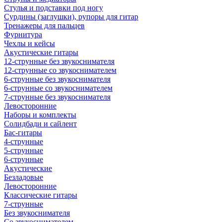
Стулья и подставки под ногу
Сурдины (заглушки), рупоры для гитар
Тренажеры для пальцев
Фурнитура
Чехлы и кейсы
Акустические гитары
12-струнные без звукоснимателя
12-струнные со звукоснимателем
6-струнные без звукоснимателя
6-струнные со звукоснимателем
7-струнные без звукоснимателя
Левосторонние
Наборы и комплекты
Солидбади и сайлент
Бас-гитары
4-струнные
5-струнные
6-струнные
Акустические
Безладовые
Левосторонние
Классические гитары
7-струнные
Без звукоснимателя
Со звукоснимателем