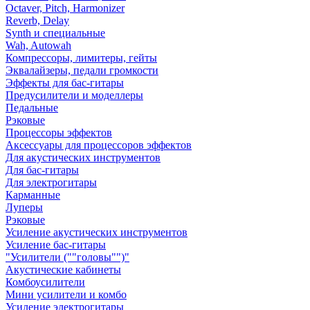
Octaver, Pitch, Harmonizer
Reverb, Delay
Synth и специальные
Wah, Autowah
Компрессоры, лимитеры, гейты
Эквалайзеры, педали громкости
Эффекты для бас-гитары
Предусилители и моделлеры
Педальные
Рэковые
Процессоры эффектов
Аксессуары для процессоров эффектов
Для акустических инструментов
Для бас-гитары
Для электрогитары
Карманные
Луперы
Рэковые
Усиление акустических инструментов
Усиление бас-гитары
"Усилители (""головы"")"
Акустические кабинеты
Комбоусилители
Мини усилители и комбо
Усиление электрогитары