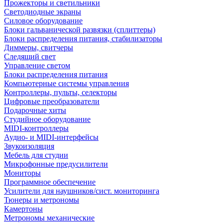
Прожекторы и светильники
Светодиодные экраны
Силовое оборудование
Блоки гальванической развязки (сплиттеры)
Блоки распределения питания, стабилизаторы
Диммеры, свитчеры
Следящий свет
Управление светом
Блоки распределения питания
Компьютерные системы управления
Контроллеры, пульты, селекторы
Цифровые преобразователи
Подарочные хиты
Студийное оборудование
MIDI-контроллеры
Аудио- и MIDI-интерфейсы
Звукоизоляция
Мебель для студии
Микрофонные предусилители
Мониторы
Программное обеспечение
Усилители для наушников/сист. мониторинга
Тюнеры и метрономы
Камертоны
Метрономы механические