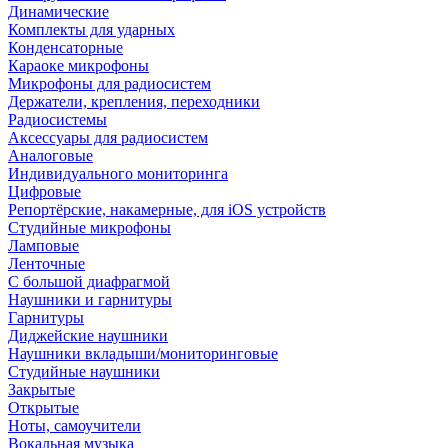
Динамические
Комплекты для ударных
Конденсаторные
Караоке микрофоны
Микрофоны для радиосистем
Держатели, крепления, переходники
Радиосистемы
Аксессуары для радиосистем
Аналоговые
Индивидуального мониторинга
Цифровые
Репортёрские, накамерные, для iOS устройств
Студийные микрофоны
Ламповые
Ленточные
С большой диафрагмой
Наушники и гарнитуры
Гарнитуры
Диджейские наушники
Наушники вкладыши/мониторинговые
Студийные наушники
Закрытые
Открытые
Ноты, самоучители
Вокальная музыка