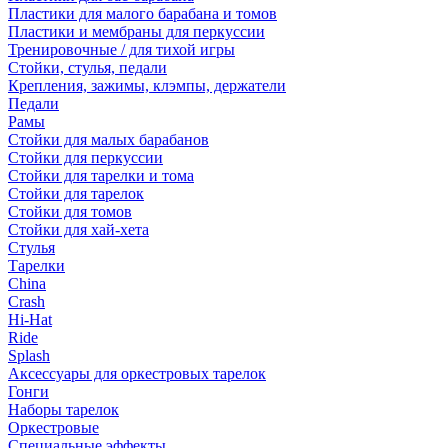
Пластики для малого барабана и томов
Пластики и мембраны для перкуссии
Тренировочные / для тихой игры
Стойки, стулья, педали
Крепления, зажимы, клэмпы, держатели
Педали
Рамы
Стойки для малых барабанов
Стойки для перкуссии
Стойки для тарелки и тома
Стойки для тарелок
Стойки для томов
Стойки для хай-хета
Стулья
Тарелки
China
Crash
Hi-Hat
Ride
Splash
Аксессуары для оркестровых тарелок
Гонги
Наборы тарелок
Оркестровые
Специальные эффекты