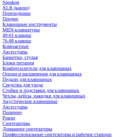
Speakon
XLR (канон)
Переходники
Прочие
Клавишные инструменты
MIDI-клавиатуры
49-61 клавиш
76-88 клавиш
Компактные
Аксессуары
Банкетки, стулья
Блоки питания
Комбоусилители для клавишных
Опции и расширения для клавишных
Педали для клавишных
Средства для ухода
Стойки и подставки для клавишных
Чехлы, кейсы, накидки для клавишных
Акустические клавишные
Аксессуары
Пианино
Рояли
Синтезаторы
Домашние синтезаторы
Профессиональные синтезаторы и рабочие станции