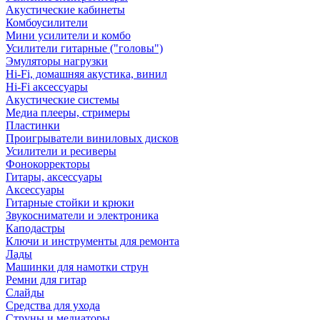
Акустические кабинеты
Комбоусилители
Мини усилители и комбо
Усилители гитарные ("головы")
Эмуляторы нагрузки
Hi-Fi, домашняя акустика, винил
Hi-Fi аксессуары
Акустические системы
Медиа плееры, стримеры
Пластинки
Проигрыватели виниловых дисков
Усилители и ресиверы
Фонокорректоры
Гитары, аксессуары
Аксессуары
Гитарные стойки и крюки
Звукосниматели и электроника
Каподастры
Ключи и инструменты для ремонта
Лады
Машинки для намотки струн
Ремни для гитар
Слайды
Средства для ухода
Струны и медиаторы