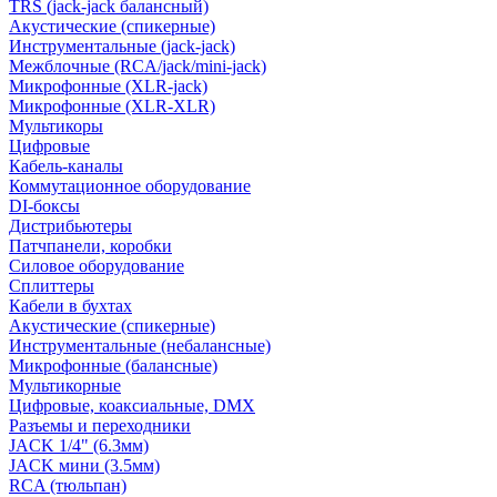
TRS (jack-jack балансный)
Акустические (спикерные)
Инструментальные (jack-jack)
Межблочные (RCA/jack/mini-jack)
Микрофонные (XLR-jack)
Микрофонные (XLR-XLR)
Мультикоры
Цифровые
Кабель-каналы
Коммутационное оборудование
DI-боксы
Дистрибьютеры
Патчпанели, коробки
Силовое оборудование
Сплиттеры
Кабели в бухтах
Акустические (спикерные)
Инструментальные (небалансные)
Микрофонные (балансные)
Мультикорные
Цифровые, коаксиальные, DMX
Разъемы и переходники
JACK 1/4" (6.3мм)
JACK мини (3.5мм)
RCA (тюльпан)