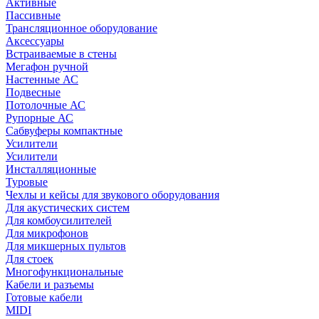
Активные
Пассивные
Трансляционное оборудование
Аксессуары
Встраиваемые в стены
Мегафон ручной
Настенные АС
Подвесные
Потолочные АС
Рупорные АС
Сабвуферы компактные
Усилители
Усилители
Инсталляционные
Туровые
Чехлы и кейсы для звукового оборудования
Для акустических систем
Для комбоусилителей
Для микрофонов
Для микшерных пультов
Для стоек
Многофункциональные
Кабели и разъемы
Готовые кабели
MIDI