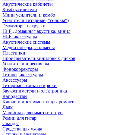
Акустические кабинеты
Комбоусилители
Мини усилители и комбо
Усилители гитарные ("головы")
Эмуляторы нагрузки
Hi-Fi, домашняя акустика, винил
Hi-Fi аксессуары
Акустические системы
Медиа плееры, стримеры
Пластинки
Проигрыватели виниловых дисков
Усилители и ресиверы
Фонокорректоры
Гитары, аксессуары
Аксессуары
Гитарные стойки и крюки
Звукосниматели и электроника
Каподастры
Ключи и инструменты для ремонта
Лады
Машинки для намотки струн
Ремни для гитар
Слайды
Средства для ухода
Струны и медиаторы