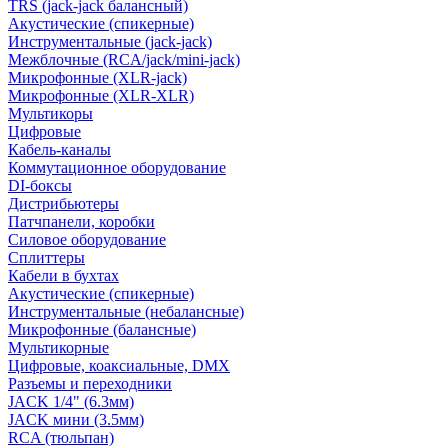
TRS (jack-jack балансный)
Акустические (спикерные)
Инструментальные (jack-jack)
Межблочные (RCA/jack/mini-jack)
Микрофонные (XLR-jack)
Микрофонные (XLR-XLR)
Мультикоры
Цифровые
Кабель-каналы
Коммутационное оборудование
DI-боксы
Дистрибьютеры
Патчпанели, коробки
Силовое оборудование
Сплиттеры
Кабели в бухтах
Акустические (спикерные)
Инструментальные (небалансные)
Микрофонные (балансные)
Мультикорные
Цифровые, коаксиальные, DMX
Разъемы и переходники
JACK 1/4" (6.3мм)
JACK мини (3.5мм)
RCA (тюльпан)