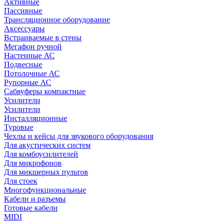
Активные
Пассивные
Трансляционное оборудование
Аксессуары
Встраиваемые в стены
Мегафон ручной
Настенные АС
Подвесные
Потолочные АС
Рупорные АС
Сабвуферы компактные
Усилители
Усилители
Инсталляционные
Туровые
Чехлы и кейсы для звукового оборудования
Для акустических систем
Для комбоусилителей
Для микрофонов
Для микшерных пультов
Для стоек
Многофункциональные
Кабели и разъемы
Готовые кабели
MIDI