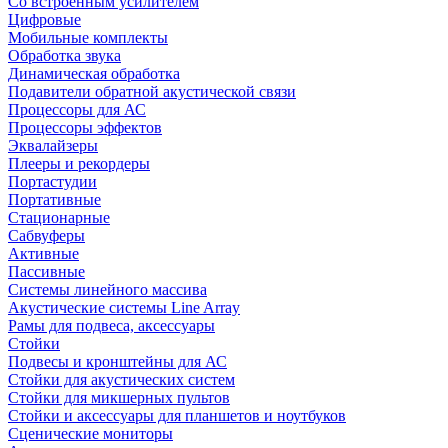
Со встроенным усилителем
Цифровые
Мобильные комплекты
Обработка звука
Динамическая обработка
Подавители обратной акустической связи
Процессоры для АС
Процессоры эффектов
Эквалайзеры
Плееры и рекордеры
Портастудии
Портативные
Стационарные
Сабвуферы
Активные
Пассивные
Системы линейного массива
Акустические системы Line Array
Рамы для подвеса, аксессуары
Стойки
Подвесы и кронштейны для АС
Стойки для акустических систем
Стойки для микшерных пультов
Стойки и аксессуары для планшетов и ноутбуков
Сценические мониторы