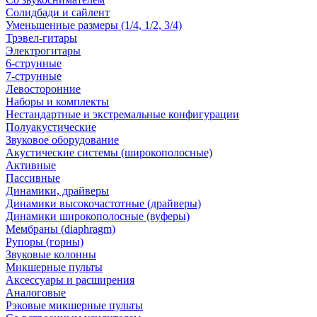
Солидбади и сайлент
Уменьшенные размеры (1/4, 1/2, 3/4)
Трэвел-гитары
Электрогитары
6-струнные
7-струнные
Левосторонние
Наборы и комплекты
Нестандартные и экстремальные конфигурации
Полуакустические
Звуковое оборудование
Акустические системы (широкополосные)
Активные
Пассивные
Динамики, драйверы
Динамики высокочастотные (драйверы)
Динамики широкополосные (вуферы)
Мембраны (diaphragm)
Рупоры (горны)
Звуковые колонны
Микшерные пульты
Аксессуары и расширения
Аналоговые
Рэковые микшерные пульты