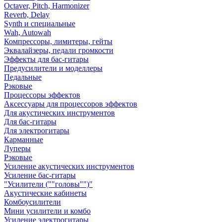
Octaver, Pitch, Harmonizer
Reverb, Delay
Synth и специальные
Wah, Autowah
Компрессоры, лимитеры, гейты
Эквалайзеры, педали громкости
Эффекты для бас-гитары
Предусилители и моделлеры
Педальные
Рэковые
Процессоры эффектов
Аксессуары для процессоров эффектов
Для акустических инструментов
Для бас-гитары
Для электрогитары
Карманные
Луперы
Рэковые
Усиление акустических инструментов
Усиление бас-гитары
"Усилители (""головы"")"
Акустические кабинеты
Комбоусилители
Мини усилители и комбо
Усиление электрогитары