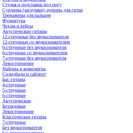
Стулья и подставки под ногу
Сурдины (заглушки), рупоры для гитар
Тренажеры для пальцев
Фурнитура
Чехлы и кейсы
Акустические гитары
12-струнные без звукоснимателя
12-струнные со звукоснимателем
6-струнные без звукоснимателя
6-струнные со звукоснимателем
7-струнные без звукоснимателя
Левосторонние
Наборы и комплекты
Солидбади и сайлент
Бас-гитары
4-струнные
5-струнные
6-струнные
Акустические
Безладовые
Левосторонние
Классические гитары
7-струнные
Без звукоснимателя
Со звукоснимателем