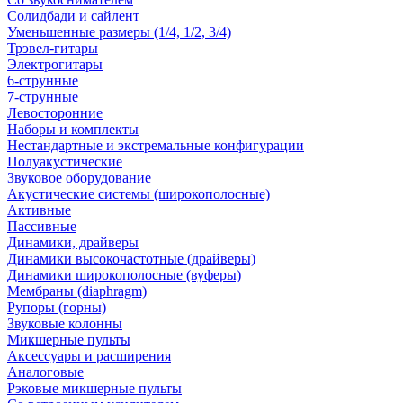
Солидбади и сайлент
Уменьшенные размеры (1/4, 1/2, 3/4)
Трэвел-гитары
Электрогитары
6-струнные
7-струнные
Левосторонние
Наборы и комплекты
Нестандартные и экстремальные конфигурации
Полуакустические
Звуковое оборудование
Акустические системы (широкополосные)
Активные
Пассивные
Динамики, драйверы
Динамики высокочастотные (драйверы)
Динамики широкополосные (вуферы)
Мембраны (diaphragm)
Рупоры (горны)
Звуковые колонны
Микшерные пульты
Аксессуары и расширения
Аналоговые
Рэковые микшерные пульты