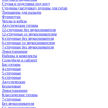
Стулья и подставки под ногу
Сурдины (заглушки), рупоры для гитар
Тренажеры для пальцев
Фурнитура
Чехлы и кейсы
Акустические гитары
12-струнные без звукоснимателя
12-струнные со звукоснимателем
6-струнные без звукоснимателя
6-струнные со звукоснимателем
7-струнные без звукоснимателя
Левосторонние
Наборы и комплекты
Солидбади и сайлент
Бас-гитары
4-струнные
5-струнные
6-струнные
Акустические
Безладовые
Левосторонние
Классические гитары
7-струнные
Без звукоснимателя
Со звукоснимателем