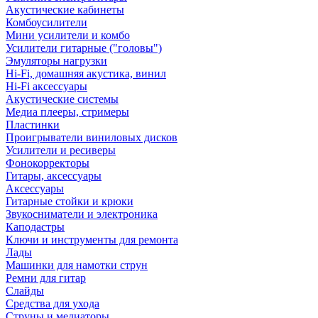
Акустические кабинеты
Комбоусилители
Мини усилители и комбо
Усилители гитарные ("головы")
Эмуляторы нагрузки
Hi-Fi, домашняя акустика, винил
Hi-Fi аксессуары
Акустические системы
Медиа плееры, стримеры
Пластинки
Проигрыватели виниловых дисков
Усилители и ресиверы
Фонокорректоры
Гитары, аксессуары
Аксессуары
Гитарные стойки и крюки
Звукосниматели и электроника
Каподастры
Ключи и инструменты для ремонта
Лады
Машинки для намотки струн
Ремни для гитар
Слайды
Средства для ухода
Струны и медиаторы