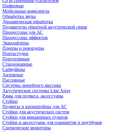
Со встроенным усилителем
Цифровые
Мобильные комплекты
Обработка звука
Динамическая обработка
Подавители обратной акустической связи
Процессоры для АС
Процессоры эффектов
Эквалайзеры
Плееры и рекордеры
Портастудии
Портативные
Стационарные
Сабвуферы
Активные
Пассивные
Системы линейного массива
Акустические системы Line Array
Рамы для подвеса, аксессуары
Стойки
Подвесы и кронштейны для АС
Стойки для акустических систем
Стойки для микшерных пультов
Стойки и аксессуары для планшетов и ноутбуков
Сценические мониторы