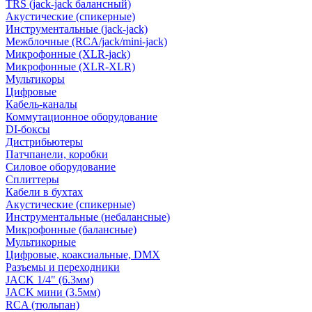
TRS (jack-jack балансный)
Акустические (спикерные)
Инструментальные (jack-jack)
Межблочные (RCA/jack/mini-jack)
Микрофонные (XLR-jack)
Микрофонные (XLR-XLR)
Мультикоры
Цифровые
Кабель-каналы
Коммутационное оборудование
DI-боксы
Дистрибьютеры
Патчпанели, коробки
Силовое оборудование
Сплиттеры
Кабели в бухтах
Акустические (спикерные)
Инструментальные (небалансные)
Микрофонные (балансные)
Мультикорные
Цифровые, коаксиальные, DMX
Разъемы и переходники
JACK 1/4" (6.3мм)
JACK мини (3.5мм)
RCA (тюльпан)