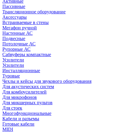
Активные
Пассивные
Трансляционное оборудование
Аксессуары
Встраиваемые в стены
Мегафон ручной
Настенные АС
Подвесные
Потолочные АС
Рупорные АС
Сабвуферы компактные
Усилители
Усилители
Инсталляционные
Туровые
Чехлы и кейсы для звукового оборудования
Для акустических систем
Для комбоусилителей
Для микрофонов
Для микшерных пультов
Для стоек
Многофункциональные
Кабели и разъемы
Готовые кабели
MIDI