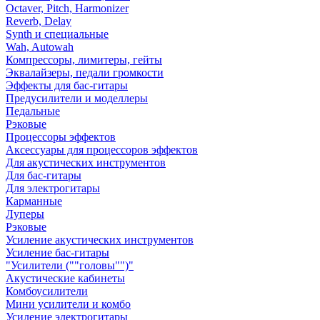
Octaver, Pitch, Harmonizer
Reverb, Delay
Synth и специальные
Wah, Autowah
Компрессоры, лимитеры, гейты
Эквалайзеры, педали громкости
Эффекты для бас-гитары
Предусилители и моделлеры
Педальные
Рэковые
Процессоры эффектов
Аксессуары для процессоров эффектов
Для акустических инструментов
Для бас-гитары
Для электрогитары
Карманные
Луперы
Рэковые
Усиление акустических инструментов
Усиление бас-гитары
"Усилители (""головы"")"
Акустические кабинеты
Комбоусилители
Мини усилители и комбо
Усиление электрогитары