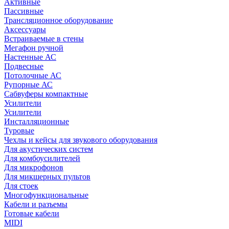
Активные
Пассивные
Трансляционное оборудование
Аксессуары
Встраиваемые в стены
Мегафон ручной
Настенные АС
Подвесные
Потолочные АС
Рупорные АС
Сабвуферы компактные
Усилители
Усилители
Инсталляционные
Туровые
Чехлы и кейсы для звукового оборудования
Для акустических систем
Для комбоусилителей
Для микрофонов
Для микшерных пультов
Для стоек
Многофункциональные
Кабели и разъемы
Готовые кабели
MIDI