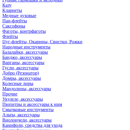
Казу
Кларнеты
Медные духовые
Пан-флейты
Саксофоны
Фаготы, контрфаготы
Флейты
Цуг-флейты, Окарины, Свистки, Рожки
Народные инструменты
Балалайки, аксессуары
Банджо, аксессуары
Варганы, аксессуары
Гусли, аксессуары
Добро (Резонатор)
Домры, аксессуары
Колесные лиры
Мандолины, аксессуары
Прочие
Укулеле, аксессуары
Пюпитры и аксессуары к ним
Смычковые инструменты
Альты, аксессуары
Виолончели, аксессуары
Канифоли, средства для ухода