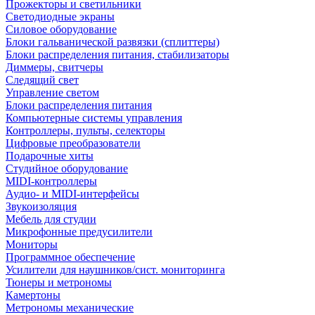
Прожекторы и светильники
Светодиодные экраны
Силовое оборудование
Блоки гальванической развязки (сплиттеры)
Блоки распределения питания, стабилизаторы
Диммеры, свитчеры
Следящий свет
Управление светом
Блоки распределения питания
Компьютерные системы управления
Контроллеры, пульты, селекторы
Цифровые преобразователи
Подарочные хиты
Студийное оборудование
MIDI-контроллеры
Аудио- и MIDI-интерфейсы
Звукоизоляция
Мебель для студии
Микрофонные предусилители
Мониторы
Программное обеспечение
Усилители для наушников/сист. мониторинга
Тюнеры и метрономы
Камертоны
Метрономы механические