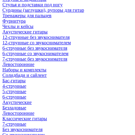
Стулья и подставки под ногу
Сурдины (заглушки), рупоры для гитар
Тренажеры для пальцев
Фурнитура
Чехлы и кейсы
Акустические гитары
12-струнные без звукоснимателя
12-струнные со звукоснимателем
6-струнные без звукоснимателя
6-струнные со звукоснимателем
7-струнные без звукоснимателя
Левосторонние
Наборы и комплекты
Солидбади и сайлент
Бас-гитары
4-струнные
5-струнные
6-струнные
Акустические
Безладовые
Левосторонние
Классические гитары
7-струнные
Без звукоснимателя
Со звукоснимателем