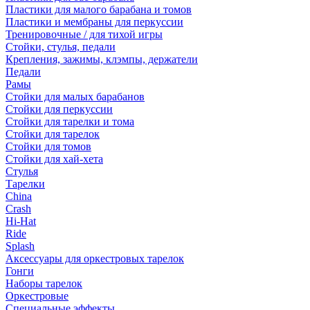
Пластики для малого барабана и томов
Пластики и мембраны для перкуссии
Тренировочные / для тихой игры
Стойки, стулья, педали
Крепления, зажимы, клэмпы, держатели
Педали
Рамы
Стойки для малых барабанов
Стойки для перкуссии
Стойки для тарелки и тома
Стойки для тарелок
Стойки для томов
Стойки для хай-хета
Стулья
Тарелки
China
Crash
Hi-Hat
Ride
Splash
Аксессуары для оркестровых тарелок
Гонги
Наборы тарелок
Оркестровые
Специальные эффекты