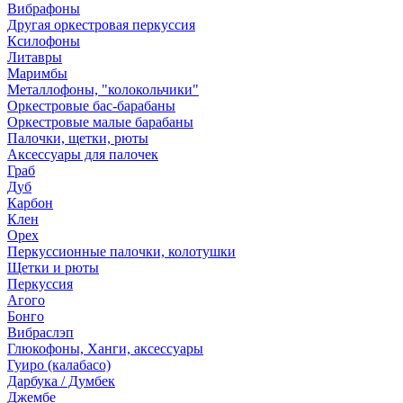
Вибрафоны
Другая оркестровая перкуссия
Ксилофоны
Литавры
Маримбы
Металлофоны, "колокольчики"
Оркестровые бас-барабаны
Оркестровые малые барабаны
Палочки, щетки, рюты
Аксессуары для палочек
Граб
Дуб
Карбон
Клен
Орех
Перкуссионные палочки, колотушки
Щетки и рюты
Перкуссия
Агого
Бонго
Вибраслэп
Глюкофоны, Ханги, аксессуары
Гуиро (калабасо)
Дарбука / Думбек
Джембе