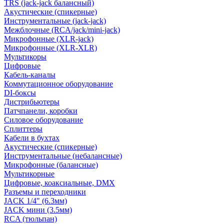
TRS (jack-jack балансный)
Акустические (спикерные)
Инструментальные (jack-jack)
Межблочные (RCA/jack/mini-jack)
Микрофонные (XLR-jack)
Микрофонные (XLR-XLR)
Мультикоры
Цифровые
Кабель-каналы
Коммутационное оборудование
DI-боксы
Дистрибьютеры
Патчпанели, коробки
Силовое оборудование
Сплиттеры
Кабели в бухтах
Акустические (спикерные)
Инструментальные (небалансные)
Микрофонные (балансные)
Мультикорные
Цифровые, коаксиальные, DMX
Разъемы и переходники
JACK 1/4" (6.3мм)
JACK мини (3.5мм)
RCA (тюльпан)