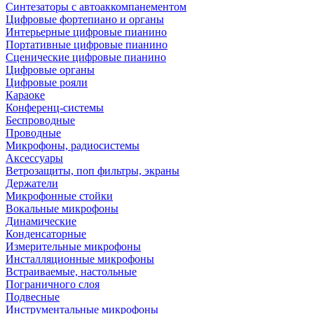
Синтезаторы с автоаккомпанементом
Цифровые фортепиано и органы
Интерьерные цифровые пианино
Портативные цифровые пианино
Сценические цифровые пианино
Цифровые органы
Цифровые рояли
Караоке
Конференц-системы
Беспроводные
Проводные
Микрофоны, радиосистемы
Аксессуары
Ветрозащиты, поп фильтры, экраны
Держатели
Микрофонные стойки
Вокальные микрофоны
Динамические
Конденсаторные
Измерительные микрофоны
Инсталляционные микрофоны
Встраиваемые, настольные
Пограничного слоя
Подвесные
Инструментальные микрофоны