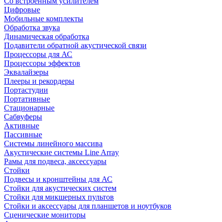
Со встроенным усилителем
Цифровые
Мобильные комплекты
Обработка звука
Динамическая обработка
Подавители обратной акустической связи
Процессоры для АС
Процессоры эффектов
Эквалайзеры
Плееры и рекордеры
Портастудии
Портативные
Стационарные
Сабвуферы
Активные
Пассивные
Системы линейного массива
Акустические системы Line Array
Рамы для подвеса, аксессуары
Стойки
Подвесы и кронштейны для АС
Стойки для акустических систем
Стойки для микшерных пультов
Стойки и аксессуары для планшетов и ноутбуков
Сценические мониторы