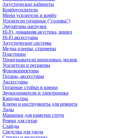
Акустические кабинеты
Комбоусилители
Мини усилители и комбо
Усилители гитарные ("головы")
Эмуляторы нагрузки
Hi-Fi, домашняя акустика, винил
Hi-Fi аксессуары
Акустические системы
Медиа плееры, стримеры
Пластинки
Проигрыватели виниловых дисков
Усилители и ресиверы
Фонокорректоры
Гитары, аксессуары
Аксессуары
Гитарные стойки и крюки
Звукосниматели и электроника
Каподастры
Ключи и инструменты для ремонта
Лады
Машинки для намотки струн
Ремни для гитар
Слайды
Средства для ухода
Струны и медиаторы