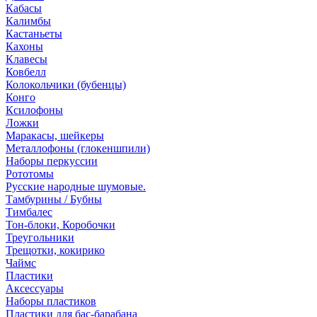
Кабасы
Калимбы
Кастаньеты
Кахоны
Клавесы
Ковбелл
Колокольчики (бубенцы)
Конго
Ксилофоны
Ложки
Маракасы, шейкеры
Металлофоны (глокеншпили)
Наборы перкуссии
Рототомы
Русские народные шумовые.
Тамбурины / Бубны
Тимбалес
Тон-блоки, Коробочки
Треугольники
Трещотки, кокирико
Чаймс
Пластики
Аксессуары
Наборы пластиков
Пластики для бас-барабана