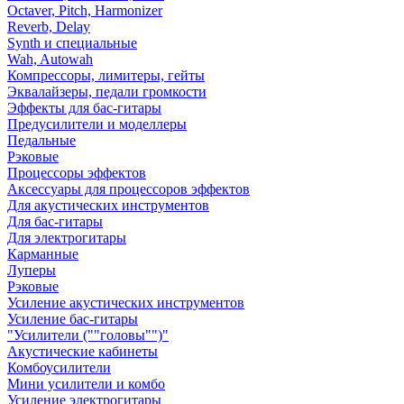
Octaver, Pitch, Harmonizer
Reverb, Delay
Synth и специальные
Wah, Autowah
Компрессоры, лимитеры, гейты
Эквалайзеры, педали громкости
Эффекты для бас-гитары
Предусилители и моделлеры
Педальные
Рэковые
Процессоры эффектов
Аксессуары для процессоров эффектов
Для акустических инструментов
Для бас-гитары
Для электрогитары
Карманные
Луперы
Рэковые
Усиление акустических инструментов
Усиление бас-гитары
"Усилители (""головы"")"
Акустические кабинеты
Комбоусилители
Мини усилители и комбо
Усиление электрогитары