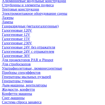
Алюминиевые модульные конструкции
Струбцины и элементы подвеса
Тентовые конструкции
Электромонтажное оборудование сцены
Лазеры
Лампы
Газоразрядные (металогалогенные)
Галогеновые 120V
Галогеновые 12V
Галогеновые 15V
Галогеновые 230V
Галогеновые 24V без отражателя
Галогеновые 24V с отражателем
Галогеновые 36V
Для прожекторов PAR и Pinspot
Для стробоскопов
Ультрафиолетовые, люминесцентные
Приборы спецэффектов
Генераторы мыльных пузырей
Генераторы тумана
Дым-машины, вентиляторы
Жидкости, конфетти
Конфетти машины
Снег-машины
Система сброса занавеса