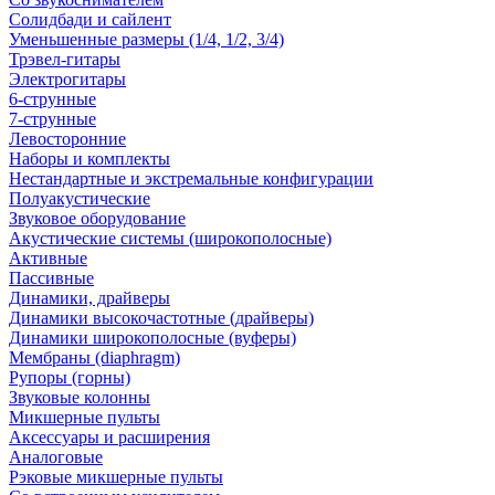
Солидбади и сайлент
Уменьшенные размеры (1/4, 1/2, 3/4)
Трэвел-гитары
Электрогитары
6-струнные
7-струнные
Левосторонние
Наборы и комплекты
Нестандартные и экстремальные конфигурации
Полуакустические
Звуковое оборудование
Акустические системы (широкополосные)
Активные
Пассивные
Динамики, драйверы
Динамики высокочастотные (драйверы)
Динамики широкополосные (вуферы)
Мембраны (diaphragm)
Рупоры (горны)
Звуковые колонны
Микшерные пульты
Аксессуары и расширения
Аналоговые
Рэковые микшерные пульты