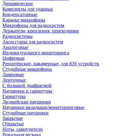
Динамические
Комплекты для ударных
Конденсаторные
Караоке микрофоны
Микрофоны для радиосистем
Держатели, крепления, переходники
Радиосистемы
Аксессуары для радиосистем
Аналоговые
Индивидуального мониторинга
Цифровые
Репортёрские, накамерные, для iOS устройств
Студийные микрофоны
Ламповые
Ленточные
С большой диафрагмой
Наушники и гарнитуры
Гарнитуры
Диджейские наушники
Наушники вкладыши/мониторинговые
Студийные наушники
Закрытые
Открытые
Ноты, самоучители
Вокальная музыка