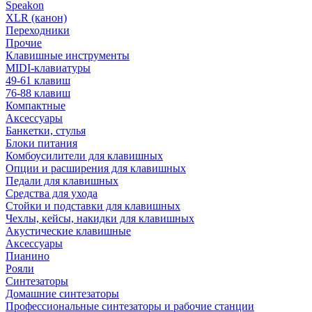
Speakon
XLR (канон)
Переходники
Прочие
Клавишные инструменты
MIDI-клавиатуры
49-61 клавиш
76-88 клавиш
Компактные
Аксессуары
Банкетки, стулья
Блоки питания
Комбоусилители для клавишных
Опции и расширения для клавишных
Педали для клавишных
Средства для ухода
Стойки и подставки для клавишных
Чехлы, кейсы, накидки для клавишных
Акустические клавишные
Аксессуары
Пианино
Рояли
Синтезаторы
Домашние синтезаторы
Профессиональные синтезаторы и рабочие станции