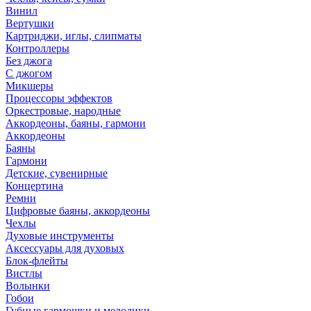
Винил
Вертушки
Картриджи, иглы, слипматы
Контроллеры
Без джога
С джогом
Микшеры
Процессоры эффектов
Оркестровые, народные
Аккордеоны, баяны, гармони
Аккордеоны
Баяны
Гармони
Детские, сувенирные
Концертина
Ремни
Цифровые баяны, аккордеоны
Чехлы
Духовые инструменты
Аксессуары для духовых
Блок-флейты
Вистлы
Волынки
Гобои
Губные гармошки и мелодики