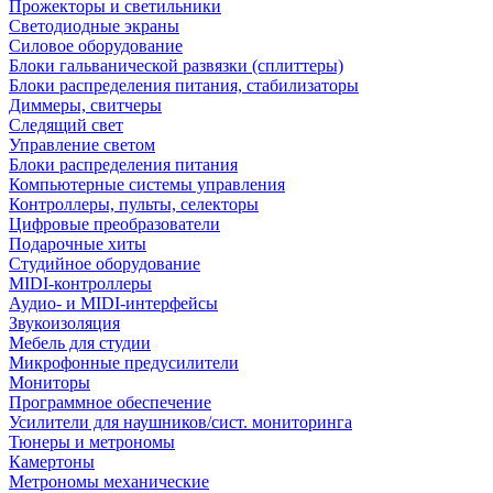
Прожекторы и светильники
Светодиодные экраны
Силовое оборудование
Блоки гальванической развязки (сплиттеры)
Блоки распределения питания, стабилизаторы
Диммеры, свитчеры
Следящий свет
Управление светом
Блоки распределения питания
Компьютерные системы управления
Контроллеры, пульты, селекторы
Цифровые преобразователи
Подарочные хиты
Студийное оборудование
MIDI-контроллеры
Аудио- и MIDI-интерфейсы
Звукоизоляция
Мебель для студии
Микрофонные предусилители
Мониторы
Программное обеспечение
Усилители для наушников/сист. мониторинга
Тюнеры и метрономы
Камертоны
Метрономы механические