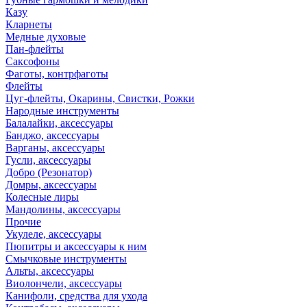
Казу
Кларнеты
Медные духовые
Пан-флейты
Саксофоны
Фаготы, контрфаготы
Флейты
Цуг-флейты, Окарины, Свистки, Рожки
Народные инструменты
Балалайки, аксессуары
Банджо, аксессуары
Варганы, аксессуары
Гусли, аксессуары
Добро (Резонатор)
Домры, аксессуары
Колесные лиры
Мандолины, аксессуары
Прочие
Укулеле, аксессуары
Пюпитры и аксессуары к ним
Смычковые инструменты
Альты, аксессуары
Виолончели, аксессуары
Канифоли, средства для ухода