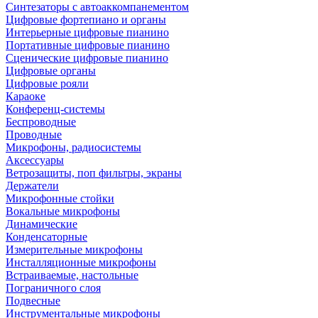
Синтезаторы с автоаккомпанементом
Цифровые фортепиано и органы
Интерьерные цифровые пианино
Портативные цифровые пианино
Сценические цифровые пианино
Цифровые органы
Цифровые рояли
Караоке
Конференц-системы
Беспроводные
Проводные
Микрофоны, радиосистемы
Аксессуары
Ветрозащиты, поп фильтры, экраны
Держатели
Микрофонные стойки
Вокальные микрофоны
Динамические
Конденсаторные
Измерительные микрофоны
Инсталляционные микрофоны
Встраиваемые, настольные
Пограничного слоя
Подвесные
Инструментальные микрофоны