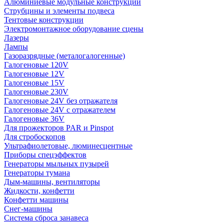
Алюминиевые модульные конструкции
Струбцины и элементы подвеса
Тентовые конструкции
Электромонтажное оборудование сцены
Лазеры
Лампы
Газоразрядные (металогалогенные)
Галогеновые 120V
Галогеновые 12V
Галогеновые 15V
Галогеновые 230V
Галогеновые 24V без отражателя
Галогеновые 24V с отражателем
Галогеновые 36V
Для прожекторов PAR и Pinspot
Для стробоскопов
Ультрафиолетовые, люминесцентные
Приборы спецэффектов
Генераторы мыльных пузырей
Генераторы тумана
Дым-машины, вентиляторы
Жидкости, конфетти
Конфетти машины
Снег-машины
Система сброса занавеса