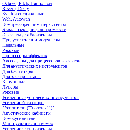
Octaver, Pitch, Harmonizer
Reverb, Delay
Synth и специальные
Wah, Autowah
Компрессоры, лимитеры, гейты
Эквалайзеры, педали громкости
Эффекты для бас-гитары
Предусилители и моделлеры
Педальные
Рэковые
Процессоры эффектов
Аксессуары для процессоров эффектов
Для акустических инструментов
Для бас-гитары
Для электрогитары
Карманные
Луперы
Рэковые
Усиление акустических инструментов
Усиление бас-гитары
"Усилители (""головы"")"
Акустические кабинеты
Комбоусилители
Мини усилители и комбо
Усиление электрогитары