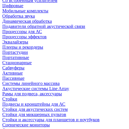
Со встроенным усилителем
Цифровые
Мобильные комплекты
Обработка звука
Динамическая обработка
Подавители обратной акустической связи
Процессоры для АС
Процессоры эффектов
Эквалайзеры
Плееры и рекордеры
Портастудии
Портативные
Стационарные
Сабвуферы
Активные
Пассивные
Системы линейного массива
Акустические системы Line Array
Рамы для подвеса, аксессуары
Стойки
Подвесы и кронштейны для АС
Стойки для акустических систем
Стойки для микшерных пультов
Стойки и аксессуары для планшетов и ноутбуков
Сценические мониторы