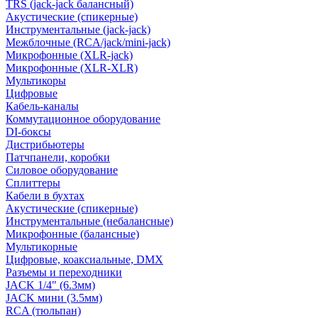
TRS (jack-jack балансный)
Акустические (спикерные)
Инструментальные (jack-jack)
Межблочные (RCA/jack/mini-jack)
Микрофонные (XLR-jack)
Микрофонные (XLR-XLR)
Мультикоры
Цифровые
Кабель-каналы
Коммутационное оборудование
DI-боксы
Дистрибьютеры
Патчпанели, коробки
Силовое оборудование
Сплиттеры
Кабели в бухтах
Акустические (спикерные)
Инструментальные (небалансные)
Микрофонные (балансные)
Мультикорные
Цифровые, коаксиальные, DMX
Разъемы и переходники
JACK 1/4" (6.3мм)
JACK мини (3.5мм)
RCA (тюльпан)