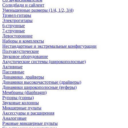
Солидбади и сайлент
Уменьшенные размеры (1/4, 1/2, 3/4)
Трэвел-гитары
Электрогитары
6-струнные
7-струнные
Левосторонние
Наборы и комплекты
Нестандартные и экстремальные конфигурации
Полуакустические
Звуковое оборудование
Акустические системы (широкополосные)
Активные
Пассивные
Динамики, драйверы
Динамики высокочастотные (драйверы)
Динамики широкополосные (вуферы)
Мембраны (diaphragm)
Рупоры (горны)
Звуковые колонны
Микшерные пульты
Аксессуары и расширения
Аналоговые
Рэковые микшерные пульты