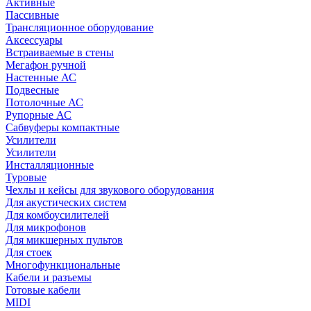
Активные
Пассивные
Трансляционное оборудование
Аксессуары
Встраиваемые в стены
Мегафон ручной
Настенные АС
Подвесные
Потолочные АС
Рупорные АС
Сабвуферы компактные
Усилители
Усилители
Инсталляционные
Туровые
Чехлы и кейсы для звукового оборудования
Для акустических систем
Для комбоусилителей
Для микрофонов
Для микшерных пультов
Для стоек
Многофункциональные
Кабели и разъемы
Готовые кабели
MIDI