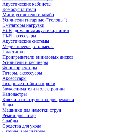
Акустические кабинеты
Комбоусилители
Мини усилители и комбо
Усилители гитарные ("головы")
Эмуляторы нагрузки
Hi-Fi, домашняя акустика, винил
Hi-Fi аксессуары
Акустические системы
Медиа плееры, стримеры
Пластинки
Проигрыватели виниловых дисков
Усилители и ресиверы
Фонокорректоры
Гитары, аксессуары
Аксессуары
Гитарные стойки и крюки
Звукосниматели и электроника
Каподастры
Ключи и инструменты для ремонта
Лады
Машинки для намотки струн
Ремни для гитар
Слайды
Средства для ухода
Струны и медиаторы