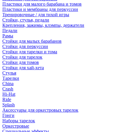
Пластики для малого барабана и томов
Пластики и мембраны для перкуссии
Тренировочные / для тихой игры
Стойки, стулья, педали
Крепления, зажимы, клэмпы, держатели
Педали
Рамы
Стойки для малых барабанов
Стойки для перкуссии
Стойки для тарелки и тома
Стойки для тарелок
Стойки для томов
Стойки для хай-хета
Стулья
Тарелки
China
Crash
Hi-Hat
Ride
Splash
Аксессуары для оркестровых тарелок
Гонги
Наборы тарелок
Оркестровые
Специальные эффекты