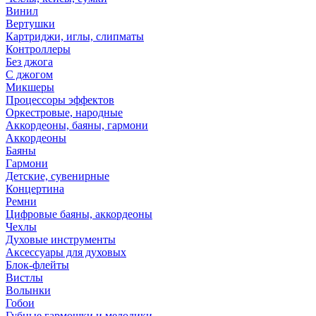
Винил
Вертушки
Картриджи, иглы, слипматы
Контроллеры
Без джога
С джогом
Микшеры
Процессоры эффектов
Оркестровые, народные
Аккордеоны, баяны, гармони
Аккордеоны
Баяны
Гармони
Детские, сувенирные
Концертина
Ремни
Цифровые баяны, аккордеоны
Чехлы
Духовые инструменты
Аксессуары для духовых
Блок-флейты
Вистлы
Волынки
Гобои
Губные гармошки и мелодики