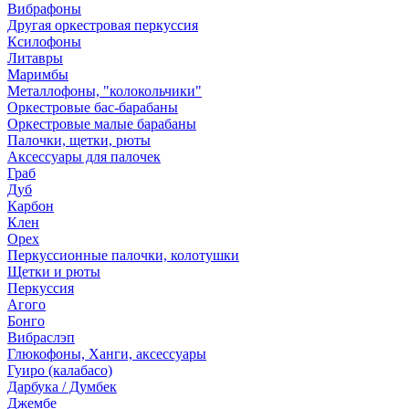
Вибрафоны
Другая оркестровая перкуссия
Ксилофоны
Литавры
Маримбы
Металлофоны, "колокольчики"
Оркестровые бас-барабаны
Оркестровые малые барабаны
Палочки, щетки, рюты
Аксессуары для палочек
Граб
Дуб
Карбон
Клен
Орех
Перкуссионные палочки, колотушки
Щетки и рюты
Перкуссия
Агого
Бонго
Вибраслэп
Глюкофоны, Ханги, аксессуары
Гуиро (калабасо)
Дарбука / Думбек
Джембе