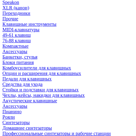
Speakon
XLR (канон)
Переходники
Прочие
Клавишные инструменты
MIDI-клавиатуры
49-61 клавиш
76-88 клавиш
Компактные
Аксессуары
Банкетки, стулья
Блоки питания
Комбоусилители для клавишных
Опции и расширения для клавишных
Педали для клавишных
Средства для ухода
Стойки и подставки для клавишных
Чехлы, кейсы, накидки для клавишных
Акустические клавишные
Аксессуары
Пианино
Рояли
Синтезаторы
Домашние синтезаторы
Профессиональные синтезаторы и рабочие станции