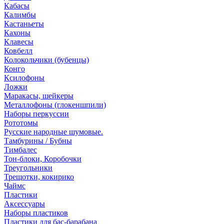
Кабасы
Калимбы
Кастаньеты
Кахоны
Клавесы
Ковбелл
Колокольчики (бубенцы)
Конго
Ксилофоны
Ложки
Маракасы, шейкеры
Металлофоны (глокеншпили)
Наборы перкуссии
Рототомы
Русские народные шумовые.
Тамбурины / Бубны
Тимбалес
Тон-блоки, Коробочки
Треугольники
Трещотки, кокирико
Чаймс
Пластики
Аксессуары
Наборы пластиков
Пластики для бас-барабана