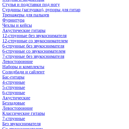
Стулья и подставки под ногу
Сурдины (заглушки), рупоры для гитар
Тренажеры для пальцев
Фурнитура
Чехлы и кейсы
Акустические гитары
12-струнные без звукоснимателя
12-струнные со звукоснимателем
6-струнные без звукоснимателя
6-струнные со звукоснимателем
7-струнные без звукоснимателя
Левосторонние
Наборы и комплекты
Солидбади и сайлент
Бас-гитары
4-струнные
5-струнные
6-струнные
Акустические
Безладовые
Левосторонние
Классические гитары
7-струнные
Без звукоснимателя
Со звукоснимателем