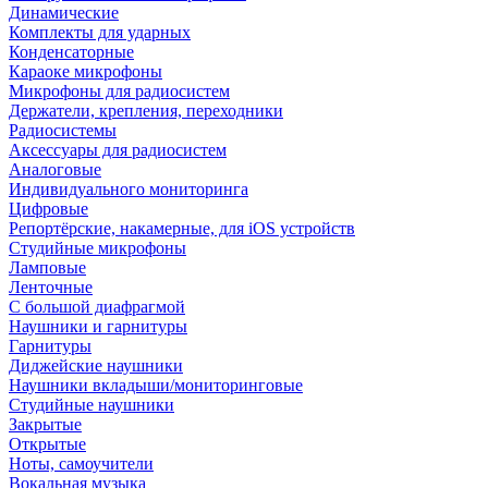
Динамические
Комплекты для ударных
Конденсаторные
Караоке микрофоны
Микрофоны для радиосистем
Держатели, крепления, переходники
Радиосистемы
Аксессуары для радиосистем
Аналоговые
Индивидуального мониторинга
Цифровые
Репортёрские, накамерные, для iOS устройств
Студийные микрофоны
Ламповые
Ленточные
С большой диафрагмой
Наушники и гарнитуры
Гарнитуры
Диджейские наушники
Наушники вкладыши/мониторинговые
Студийные наушники
Закрытые
Открытые
Ноты, самоучители
Вокальная музыка