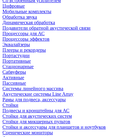
Со встроенным усилителем
Цифровые
Мобильные комплекты
Обработка звука
Динамическая обработка
Подавители обратной акустической связи
Процессоры для АС
Процессоры эффектов
Эквалайзеры
Плееры и рекордеры
Портастудии
Портативные
Стационарные
Сабвуферы
Активные
Пассивные
Системы линейного массива
Акустические системы Line Array
Рамы для подвеса, аксессуары
Стойки
Подвесы и кронштейны для АС
Стойки для акустических систем
Стойки для микшерных пультов
Стойки и аксессуары для планшетов и ноутбуков
Сценические мониторы