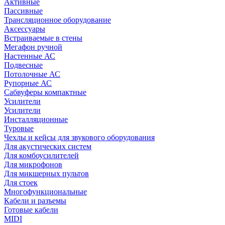
Активные
Пассивные
Трансляционное оборудование
Аксессуары
Встраиваемые в стены
Мегафон ручной
Настенные АС
Подвесные
Потолочные АС
Рупорные АС
Сабвуферы компактные
Усилители
Усилители
Инсталляционные
Туровые
Чехлы и кейсы для звукового оборудования
Для акустических систем
Для комбоусилителей
Для микрофонов
Для микшерных пультов
Для стоек
Многофункциональные
Кабели и разъемы
Готовые кабели
MIDI