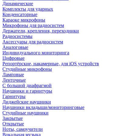
Динамические
Комплекты для ударных
Конденсаторные
Караоке микрофоны
Микрофоны для радиосистем
Держатели, крепления, переходники
Радиосистемы
Аксессуары для радиосистем
Аналоговые
Индивидуального мониторинга
Цифровые
Репортёрские, накамерные, для iOS устройств
Студийные микрофоны
Ламповые
Ленточные
С большой диафрагмой
Наушники и гарнитуры
Гарнитуры
Диджейские наушники
Наушники вкладыши/мониторинговые
Студийные наушники
Закрытые
Открытые
Ноты, самоучители
Вокальная музыка