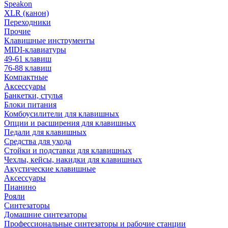
Speakon
XLR (канон)
Переходники
Прочие
Клавишные инструменты
MIDI-клавиатуры
49-61 клавиш
76-88 клавиш
Компактные
Аксессуары
Банкетки, стулья
Блоки питания
Комбоусилители для клавишных
Опции и расширения для клавишных
Педали для клавишных
Средства для ухода
Стойки и подставки для клавишных
Чехлы, кейсы, накидки для клавишных
Акустические клавишные
Аксессуары
Пианино
Рояли
Синтезаторы
Домашние синтезаторы
Профессиональные синтезаторы и рабочие станции