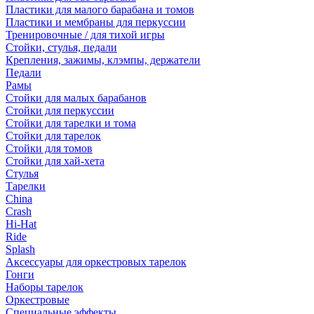
Пластики для малого барабана и томов
Пластики и мембраны для перкуссии
Тренировочные / для тихой игры
Стойки, стулья, педали
Крепления, зажимы, клэмпы, держатели
Педали
Рамы
Стойки для малых барабанов
Стойки для перкуссии
Стойки для тарелки и тома
Стойки для тарелок
Стойки для томов
Стойки для хай-хета
Стулья
Тарелки
China
Crash
Hi-Hat
Ride
Splash
Аксессуары для оркестровых тарелок
Гонги
Наборы тарелок
Оркестровые
Специальные эффекты