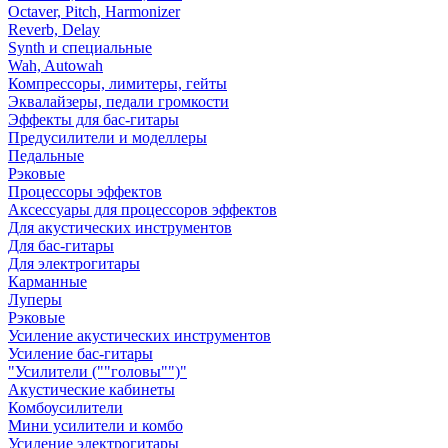
Octaver, Pitch, Harmonizer
Reverb, Delay
Synth и специальные
Wah, Autowah
Компрессоры, лимитеры, гейты
Эквалайзеры, педали громкости
Эффекты для бас-гитары
Предусилители и моделлеры
Педальные
Рэковые
Процессоры эффектов
Аксессуары для процессоров эффектов
Для акустических инструментов
Для бас-гитары
Для электрогитары
Карманные
Луперы
Рэковые
Усиление акустических инструментов
Усиление бас-гитары
"Усилители (""головы"")"
Акустические кабинеты
Комбоусилители
Мини усилители и комбо
Усиление электрогитары