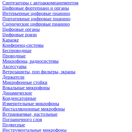
Синтезаторы с автоаккомпанементом
Цифровые фортепиано и органы
Интерьерные цифровые пианино
Портативные цифровые пианино
Сценические цифровые пианино
Цифровые органы
Цифровые рояли
Караоке
Конференц-системы
Беспроводные
Проводные
Микрофоны, радиосистемы
Аксессуары
Ветрозащиты, поп фильтры, экраны
Держатели
Микрофонные стойки
Вокальные микрофоны
Динамические
Конденсаторные
Измерительные микрофоны
Инсталляционные микрофоны
Встраиваемые, настольные
Пограничного слоя
Подвесные
Инструментальные микрофоны