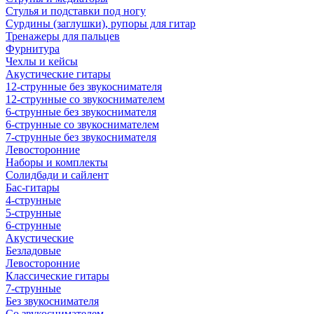
Стулья и подставки под ногу
Сурдины (заглушки), рупоры для гитар
Тренажеры для пальцев
Фурнитура
Чехлы и кейсы
Акустические гитары
12-струнные без звукоснимателя
12-струнные со звукоснимателем
6-струнные без звукоснимателя
6-струнные со звукоснимателем
7-струнные без звукоснимателя
Левосторонние
Наборы и комплекты
Солидбади и сайлент
Бас-гитары
4-струнные
5-струнные
6-струнные
Акустические
Безладовые
Левосторонние
Классические гитары
7-струнные
Без звукоснимателя
Со звукоснимателем