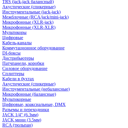
TRS (jack-jack балансный)
Акустические (спикерные)
Инструментальные (jack-jack)
Межблочные (RCA/jack/mini-jack)
Микрофонные (XLR-jack)
Микрофонные (XLR-XLR)
Мультикоры
Цифровые
Кабель-каналы
Коммутационное оборудование
DI-боксы
Дистрибьютеры
Патчпанели, коробки
Силовое оборудование
Сплиттеры
Кабели в бухтах
Акустические (спикерные)
Инструментальные (небалансные)
Микрофонные (балансные)
Мультикорные
Цифровые, коаксиальные, DMX
Разъемы и переходники
JACK 1/4" (6.3мм)
JACK мини (3.5мм)
RCA (тюльпан)