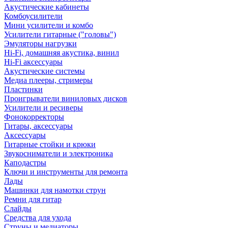
Акустические кабинеты
Комбоусилители
Мини усилители и комбо
Усилители гитарные ("головы")
Эмуляторы нагрузки
Hi-Fi, домашняя акустика, винил
Hi-Fi аксессуары
Акустические системы
Медиа плееры, стримеры
Пластинки
Проигрыватели виниловых дисков
Усилители и ресиверы
Фонокорректоры
Гитары, аксессуары
Аксессуары
Гитарные стойки и крюки
Звукосниматели и электроника
Каподастры
Ключи и инструменты для ремонта
Лады
Машинки для намотки струн
Ремни для гитар
Слайды
Средства для ухода
Струны и медиаторы