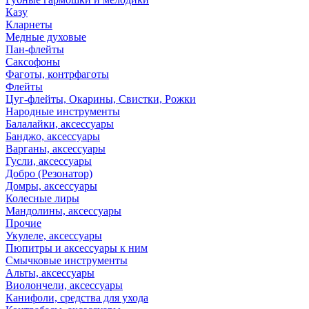
Казу
Кларнеты
Медные духовые
Пан-флейты
Саксофоны
Фаготы, контрфаготы
Флейты
Цуг-флейты, Окарины, Свистки, Рожки
Народные инструменты
Балалайки, аксессуары
Банджо, аксессуары
Варганы, аксессуары
Гусли, аксессуары
Добро (Резонатор)
Домры, аксессуары
Колесные лиры
Мандолины, аксессуары
Прочие
Укулеле, аксессуары
Пюпитры и аксессуары к ним
Смычковые инструменты
Альты, аксессуары
Виолончели, аксессуары
Канифоли, средства для ухода