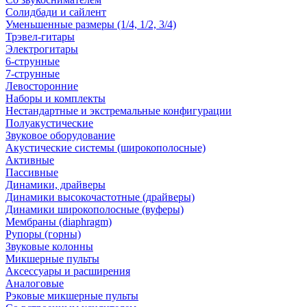
Солидбади и сайлент
Уменьшенные размеры (1/4, 1/2, 3/4)
Трэвел-гитары
Электрогитары
6-струнные
7-струнные
Левосторонние
Наборы и комплекты
Нестандартные и экстремальные конфигурации
Полуакустические
Звуковое оборудование
Акустические системы (широкополосные)
Активные
Пассивные
Динамики, драйверы
Динамики высокочастотные (драйверы)
Динамики широкополосные (вуферы)
Мембраны (diaphragm)
Рупоры (горны)
Звуковые колонны
Микшерные пульты
Аксессуары и расширения
Аналоговые
Рэковые микшерные пульты