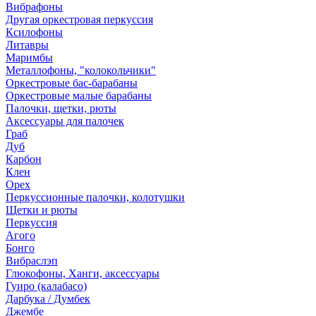
Вибрафоны
Другая оркестровая перкуссия
Ксилофоны
Литавры
Маримбы
Металлофоны, "колокольчики"
Оркестровые бас-барабаны
Оркестровые малые барабаны
Палочки, щетки, рюты
Аксессуары для палочек
Граб
Дуб
Карбон
Клен
Орех
Перкуссионные палочки, колотушки
Щетки и рюты
Перкуссия
Агого
Бонго
Вибраслэп
Глюкофоны, Ханги, аксессуары
Гуиро (калабасо)
Дарбука / Думбек
Джембе