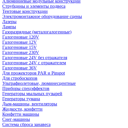
Алюминиевые модульные конструкции
Струбцины и элементы подвеса
Тентовые конструкции
Электромонтажное оборудование сцены
Лазеры
Лампы
Газоразрядные (металогалогенные)
Галогеновые 120V
Галогеновые 12V
Галогеновые 15V
Галогеновые 230V
Галогеновые 24V без отражателя
Галогеновые 24V с отражателем
Галогеновые 36V
Для прожекторов PAR и Pinspot
Для стробоскопов
Ультрафиолетовые, люминесцентные
Приборы спецэффектов
Генераторы мыльных пузырей
Генераторы тумана
Дым-машины, вентиляторы
Жидкости, конфетти
Конфетти машины
Снег-машины
Система сброса занавеса