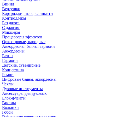
Винил
Вертушки
Картриджи, иглы, слипматы
Контроллеры
Без джога
С джогом
Микшеры
Процессоры эффектов
Оркестровые, народные
Аккордеоны, баяны, гармони
Аккордеоны
Баяны
Гармони
Детские, сувенирные
Концертина
Ремни
Цифровые баяны, аккордеоны
Чехлы
Духовые инструменты
Аксессуары для духовых
Блок-флейты
Вистлы
Волынки
Гобои
Губные гармошки и мелодики