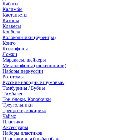
Кабасы
Калимбы
Кастаньеты
Кахоны
Клавесы
Ковбелл
Колокольчики (бубенцы)
Конго
Ксилофоны
Ложки
Маракасы, шейкеры
Металлофоны (глокеншпили)
Наборы перкуссии
Рототомы
Русские народные шумовые.
Тамбурины / Бубны
Тимбалес
Тон-блоки, Коробочки
Треугольники
Трещотки, кокирико
Чаймс
Пластики
Аксессуары
Наборы пластиков
Пластики для бас-барабана