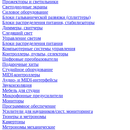
Прожекторы и светильники
Светодиодные экраны
Силовое оборудование
Блоки гальванической развязки (сплиттеры)
Блоки распределения питания, стабилизаторы
Диммеры, свитчеры
Следящий свет
Управление светом
Блоки распределения питания
Компьютерные системы управления
Контроллеры, пульты, селекторы
Цифровые преобразователи
Подарочные хиты
Студийное оборудование
MIDI-контроллеры
Аудио- и MIDI-интерфейсы
Звукоизоляция
Мебель для студии
Микрофонные предусилители
Мониторы
Программное обеспечение
Усилители для наушников/сист. мониторинга
Тюнеры и метрономы
Камертоны
Метрономы механические