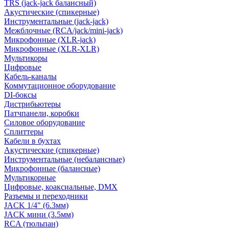
TRS (jack-jack балансный)
Акустические (спикерные)
Инструментальные (jack-jack)
Межблочные (RCA/jack/mini-jack)
Микрофонные (XLR-jack)
Микрофонные (XLR-XLR)
Мультикоры
Цифровые
Кабель-каналы
Коммутационное оборудование
DI-боксы
Дистрибьютеры
Патчпанели, коробки
Силовое оборудование
Сплиттеры
Кабели в бухтах
Акустические (спикерные)
Инструментальные (небалансные)
Микрофонные (балансные)
Мультикорные
Цифровые, коаксиальные, DMX
Разъемы и переходники
JACK 1/4" (6.3мм)
JACK мини (3.5мм)
RCA (тюльпан)