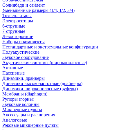
Солидбади и сайлент
Уменьшенные размеры (1/4, 1/2, 3/4)
Трэвел-гитары
Электрогитары
6-струнные
7-струнные
Левосторонние
Наборы и комплекты
Нестандартные и экстремальные конфигурации
Полуакустические
Звуковое оборудование
Акустические системы (широкополосные)
Активные
Пассивные
Динамики, драйверы
Динамики высокочастотные (драйверы)
Динамики широкополосные (вуферы)
Мембраны (diaphragm)
Рупоры (горны)
Звуковые колонны
Микшерные пульты
Аксессуары и расширения
Аналоговые
Рэковые микшерные пульты