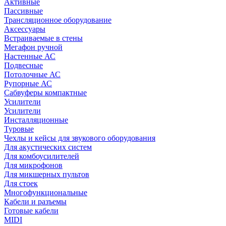
Активные
Пассивные
Трансляционное оборудование
Аксессуары
Встраиваемые в стены
Мегафон ручной
Настенные АС
Подвесные
Потолочные АС
Рупорные АС
Сабвуферы компактные
Усилители
Усилители
Инсталляционные
Туровые
Чехлы и кейсы для звукового оборудования
Для акустических систем
Для комбоусилителей
Для микрофонов
Для микшерных пультов
Для стоек
Многофункциональные
Кабели и разъемы
Готовые кабели
MIDI