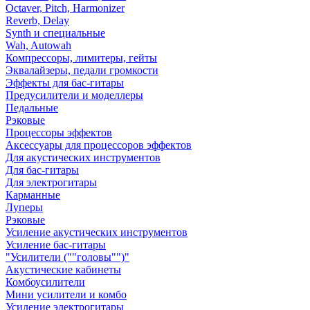
Octaver, Pitch, Harmonizer
Reverb, Delay
Synth и специальные
Wah, Autowah
Компрессоры, лимитеры, гейты
Эквалайзеры, педали громкости
Эффекты для бас-гитары
Предусилители и моделлеры
Педальные
Рэковые
Процессоры эффектов
Аксессуары для процессоров эффектов
Для акустических инструментов
Для бас-гитары
Для электрогитары
Карманные
Луперы
Рэковые
Усиление акустических инструментов
Усиление бас-гитары
"Усилители (""головы"")"
Акустические кабинеты
Комбоусилители
Мини усилители и комбо
Усиление электрогитары