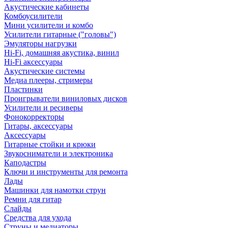
Акустические кабинеты
Комбоусилители
Мини усилители и комбо
Усилители гитарные ("головы")
Эмуляторы нагрузки
Hi-Fi, домашняя акустика, винил
Hi-Fi аксессуары
Акустические системы
Медиа плееры, стримеры
Пластинки
Проигрыватели виниловых дисков
Усилители и ресиверы
Фонокорректоры
Гитары, аксессуары
Аксессуары
Гитарные стойки и крюки
Звукосниматели и электроника
Каподастры
Ключи и инструменты для ремонта
Лады
Машинки для намотки струн
Ремни для гитар
Слайды
Средства для ухода
Струны и медиаторы