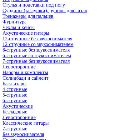
Стулья и подставки под ногу
Сурдины (заглушки), рупоры для гитар
Тренажеры для пальцев
Фурнитура
Чехлы и кейсы
Акустические гитары
12-струнные без звукоснимателя
12-струнные со звукоснимателем
6-струнные без звукоснимателя
6-струнные со звукоснимателем
7-струнные без звукоснимателя
Левосторонние
Наборы и комплекты
Солидбади и сайлент
Бас-гитары
4-струнные
5-струнные
6-струнные
Акустические
Безладовые
Левосторонние
Классические гитары
7-струнные
Без звукоснимателя
Со звукоснимателем