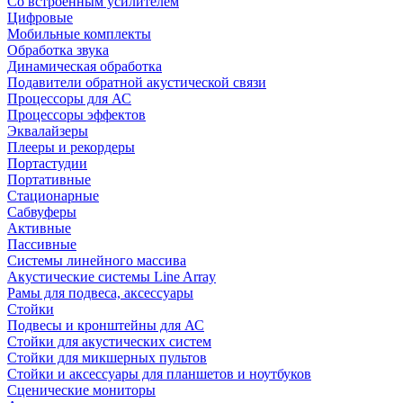
Со встроенным усилителем
Цифровые
Мобильные комплекты
Обработка звука
Динамическая обработка
Подавители обратной акустической связи
Процессоры для АС
Процессоры эффектов
Эквалайзеры
Плееры и рекордеры
Портастудии
Портативные
Стационарные
Сабвуферы
Активные
Пассивные
Системы линейного массива
Акустические системы Line Array
Рамы для подвеса, аксессуары
Стойки
Подвесы и кронштейны для АС
Стойки для акустических систем
Стойки для микшерных пультов
Стойки и аксессуары для планшетов и ноутбуков
Сценические мониторы