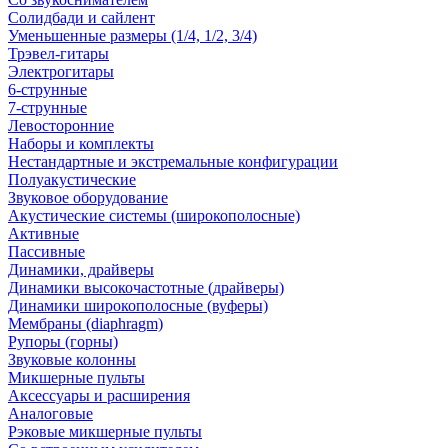
Солидбади и сайлент
Уменьшенные размеры (1/4, 1/2, 3/4)
Трэвел-гитары
Электрогитары
6-струнные
7-струнные
Левосторонние
Наборы и комплекты
Нестандартные и экстремальные конфигурации
Полуакустические
Звуковое оборудование
Акустические системы (широкополосные)
Активные
Пассивные
Динамики, драйверы
Динамики высокочастотные (драйверы)
Динамики широкополосные (вуферы)
Мембраны (diaphragm)
Рупоры (горны)
Звуковые колонны
Микшерные пульты
Аксессуары и расширения
Аналоговые
Рэковые микшерные пульты