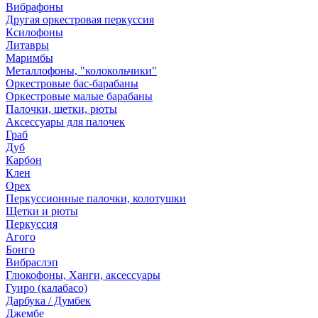
Вибрафоны
Другая оркестровая перкуссия
Ксилофоны
Литавры
Маримбы
Металлофоны, "колокольчики"
Оркестровые бас-барабаны
Оркестровые малые барабаны
Палочки, щетки, рюты
Аксессуары для палочек
Граб
Дуб
Карбон
Клен
Орех
Перкуссионные палочки, колотушки
Щетки и рюты
Перкуссия
Агого
Бонго
Вибраслэп
Глюкофоны, Ханги, аксессуары
Гуиро (калабасо)
Дарбука / Думбек
Джембе