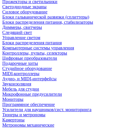
Прожекторы и светильники
Светодиодные экраны
Силовое оборудование
Блоки гальванической развязки (сплиттеры)
Блоки распределения питания, стабилизаторы
Диммеры, свитчеры
Следящий свет
Управление светом
Блоки распределения питания
Компьютерные системы управления
Контроллеры, пульты, селекторы
Цифровые преобразователи
Подарочные хиты
Студийное оборудование
MIDI-контроллеры
Аудио- и MIDI-интерфейсы
Звукоизоляция
Мебель для студии
Микрофонные предусилители
Мониторы
Программное обеспечение
Усилители для наушников/сист. мониторинга
Тюнеры и метрономы
Камертоны
Метрономы механические