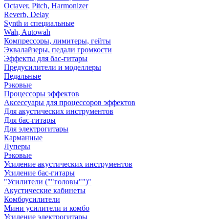
Octaver, Pitch, Harmonizer
Reverb, Delay
Synth и специальные
Wah, Autowah
Компрессоры, лимитеры, гейты
Эквалайзеры, педали громкости
Эффекты для бас-гитары
Предусилители и моделлеры
Педальные
Рэковые
Процессоры эффектов
Аксессуары для процессоров эффектов
Для акустических инструментов
Для бас-гитары
Для электрогитары
Карманные
Луперы
Рэковые
Усиление акустических инструментов
Усиление бас-гитары
"Усилители (""головы"")"
Акустические кабинеты
Комбоусилители
Мини усилители и комбо
Усиление электрогитары