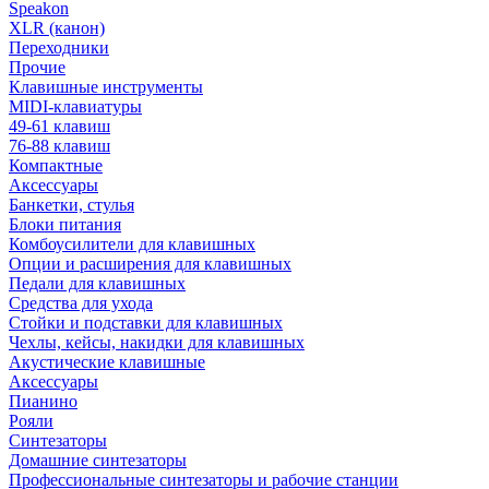
Speakon
XLR (канон)
Переходники
Прочие
Клавишные инструменты
MIDI-клавиатуры
49-61 клавиш
76-88 клавиш
Компактные
Аксессуары
Банкетки, стулья
Блоки питания
Комбоусилители для клавишных
Опции и расширения для клавишных
Педали для клавишных
Средства для ухода
Стойки и подставки для клавишных
Чехлы, кейсы, накидки для клавишных
Акустические клавишные
Аксессуары
Пианино
Рояли
Синтезаторы
Домашние синтезаторы
Профессиональные синтезаторы и рабочие станции