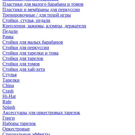
Пластики для малого барабана и томов
Пластики и мембраны для перкуссии
Тренировочные / для тихой игры
Стойки, стулья, педали
Крепления, зажимы, клэмпы, держатели
Педали
Рамы
Стойки для малых барабанов
Стойки для перкуссии
Стойки для тарелки и тома
Стойки для тарелок
Стойки для томов
Стойки для хай-хета
Стулья
Тарелки
China
Crash
Hi-Hat
Ride
Splash
Аксессуары для оркестровых тарелок
Гонги
Наборы тарелок
Оркестровые
Специальные эффекты