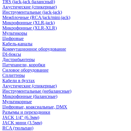
TRS (jack-jack балансный)
Акустические (спикерные)
Инструментальные (jack-jack)
Межблочные (RCA/jack/mini-jack)
Микрофонные (XLR-jack)
Микрофонные (XLR-XLR)
Мультикоры
Цифровые
Кабель-каналы
Коммутационное оборудование
DI-боксы
Дистрибьютеры
Патчпанели, коробки
Силовое оборудование
Сплиттеры
Кабели в бухтах
Акустические (спикерные)
Инструментальные (небалансные)
Микрофонные (балансные)
Мультикорные
Цифровые, коаксиальные, DMX
Разъемы и переходники
JACK 1/4" (6.3мм)
JACK мини (3.5мм)
RCA (тюльпан)