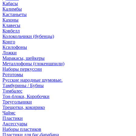
Кабасы
Калимбы
Кастаньеты
Кахоны
Клавесы
Ковбелл
Колокольчики (бубенцы)
Конго
Ксилофоны
Ложки
Маракасы, шейкеры
Металлофоны (глокеншпили)
Наборы перкуссии
Рототомы
Русские народные шумовые.
Тамбурины / Бубны
Тимбалес
Тон-блоки, Коробочки
Треугольники
Трещотки, кокирико
Чаймс
Пластики
Аксессуары
Наборы пластиков
Пластики для бас-барабана