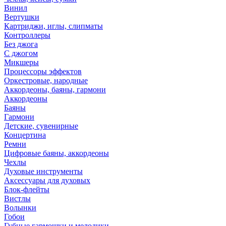
Винил
Вертушки
Картриджи, иглы, слипматы
Контроллеры
Без джога
С джогом
Микшеры
Процессоры эффектов
Оркестровые, народные
Аккордеоны, баяны, гармони
Аккордеоны
Баяны
Гармони
Детские, сувенирные
Концертина
Ремни
Цифровые баяны, аккордеоны
Чехлы
Духовые инструменты
Аксессуары для духовых
Блок-флейты
Вистлы
Волынки
Гобои
Губные гармошки и мелодики