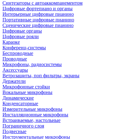
Синтезаторы с автоаккомпанементом
Цифровые фортепиано и органы
Интерьерные цифровые пианино
Портативные цифровые пианино
Сценические цифровые пианино
Цифровые органы
Цифровые рояли
Караоке
Конференц-системы
Беспроводные
Проводные
Микрофоны, радиосистемы
Аксессуары
Ветрозащиты, поп фильтры, экраны
Держатели
Микрофонные стойки
Вокальные микрофоны
Динамические
Конденсаторные
Измерительные микрофоны
Инсталляционные микрофоны
Встраиваемые, настольные
Пограничного слоя
Подвесные
Инструментальные микрофоны