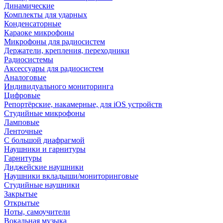
Динамические
Комплекты для ударных
Конденсаторные
Караоке микрофоны
Микрофоны для радиосистем
Держатели, крепления, переходники
Радиосистемы
Аксессуары для радиосистем
Аналоговые
Индивидуального мониторинга
Цифровые
Репортёрские, накамерные, для iOS устройств
Студийные микрофоны
Ламповые
Ленточные
С большой диафрагмой
Наушники и гарнитуры
Гарнитуры
Диджейские наушники
Наушники вкладыши/мониторинговые
Студийные наушники
Закрытые
Открытые
Ноты, самоучители
Вокальная музыка