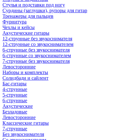
Стулья и подставки под ногу
Сурдины (заглушки), рупоры для гитар
Тренажеры для пальцев
Фурнитура
Чехлы и кейсы
Акустические гитары
12-струнные без звукоснимателя
12-струнные со звукоснимателем
6-струнные без звукоснимателя
6-струнные со звукоснимателем
7-струнные без звукоснимателя
Левосторонние
Наборы и комплекты
Солидбади и сайлент
Бас-гитары
4-струнные
5-струнные
6-струнные
Акустические
Безладовые
Левосторонние
Классические гитары
7-струнные
Без звукоснимателя
Со звукоснимателем