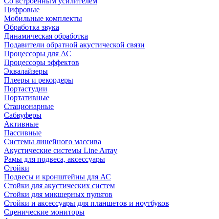
Со встроенным усилителем
Цифровые
Мобильные комплекты
Обработка звука
Динамическая обработка
Подавители обратной акустической связи
Процессоры для АС
Процессоры эффектов
Эквалайзеры
Плееры и рекордеры
Портастудии
Портативные
Стационарные
Сабвуферы
Активные
Пассивные
Системы линейного массива
Акустические системы Line Array
Рамы для подвеса, аксессуары
Стойки
Подвесы и кронштейны для АС
Стойки для акустических систем
Стойки для микшерных пультов
Стойки и аксессуары для планшетов и ноутбуков
Сценические мониторы