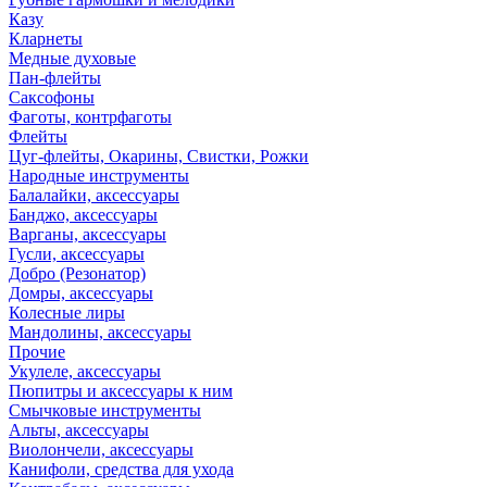
Казу
Кларнеты
Медные духовые
Пан-флейты
Саксофоны
Фаготы, контрфаготы
Флейты
Цуг-флейты, Окарины, Свистки, Рожки
Народные инструменты
Балалайки, аксессуары
Банджо, аксессуары
Варганы, аксессуары
Гусли, аксессуары
Добро (Резонатор)
Домры, аксессуары
Колесные лиры
Мандолины, аксессуары
Прочие
Укулеле, аксессуары
Пюпитры и аксессуары к ним
Смычковые инструменты
Альты, аксессуары
Виолончели, аксессуары
Канифоли, средства для ухода