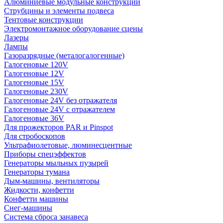
Алюминиевые модульные конструкции
Струбцины и элементы подвеса
Тентовые конструкции
Электромонтажное оборудование сцены
Лазеры
Лампы
Газоразрядные (металогалогенные)
Галогеновые 120V
Галогеновые 12V
Галогеновые 15V
Галогеновые 230V
Галогеновые 24V без отражателя
Галогеновые 24V с отражателем
Галогеновые 36V
Для прожекторов PAR и Pinspot
Для стробоскопов
Ультрафиолетовые, люминесцентные
Приборы спецэффектов
Генераторы мыльных пузырей
Генераторы тумана
Дым-машины, вентиляторы
Жидкости, конфетти
Конфетти машины
Снег-машины
Система сброса занавеса