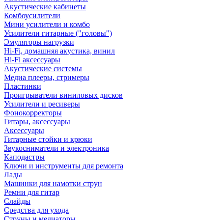
Акустические кабинеты
Комбоусилители
Мини усилители и комбо
Усилители гитарные ("головы")
Эмуляторы нагрузки
Hi-Fi, домашняя акустика, винил
Hi-Fi аксессуары
Акустические системы
Медиа плееры, стримеры
Пластинки
Проигрыватели виниловых дисков
Усилители и ресиверы
Фонокорректоры
Гитары, аксессуары
Аксессуары
Гитарные стойки и крюки
Звукосниматели и электроника
Каподастры
Ключи и инструменты для ремонта
Лады
Машинки для намотки струн
Ремни для гитар
Слайды
Средства для ухода
Струны и медиаторы