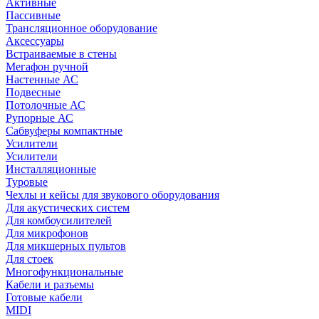
Активные
Пассивные
Трансляционное оборудование
Аксессуары
Встраиваемые в стены
Мегафон ручной
Настенные АС
Подвесные
Потолочные АС
Рупорные АС
Сабвуферы компактные
Усилители
Усилители
Инсталляционные
Туровые
Чехлы и кейсы для звукового оборудования
Для акустических систем
Для комбоусилителей
Для микрофонов
Для микшерных пультов
Для стоек
Многофункциональные
Кабели и разъемы
Готовые кабели
MIDI