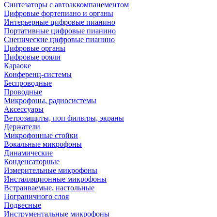
Синтезаторы с автоаккомпанементом
Цифровые фортепиано и органы
Интерьерные цифровые пианино
Портативные цифровые пианино
Сценические цифровые пианино
Цифровые органы
Цифровые рояли
Караоке
Конференц-системы
Беспроводные
Проводные
Микрофоны, радиосистемы
Аксессуары
Ветрозащиты, поп фильтры, экраны
Держатели
Микрофонные стойки
Вокальные микрофоны
Динамические
Конденсаторные
Измерительные микрофоны
Инсталляционные микрофоны
Встраиваемые, настольные
Пограничного слоя
Подвесные
Инструментальные микрофоны