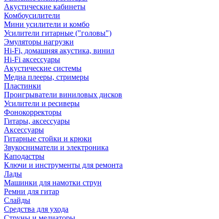
Акустические кабинеты
Комбоусилители
Мини усилители и комбо
Усилители гитарные ("головы")
Эмуляторы нагрузки
Hi-Fi, домашняя акустика, винил
Hi-Fi аксессуары
Акустические системы
Медиа плееры, стримеры
Пластинки
Проигрыватели виниловых дисков
Усилители и ресиверы
Фонокорректоры
Гитары, аксессуары
Аксессуары
Гитарные стойки и крюки
Звукосниматели и электроника
Каподастры
Ключи и инструменты для ремонта
Лады
Машинки для намотки струн
Ремни для гитар
Слайды
Средства для ухода
Струны и медиаторы