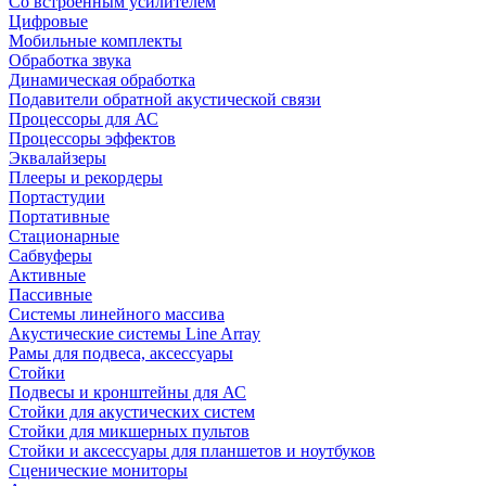
Со встроенным усилителем
Цифровые
Мобильные комплекты
Обработка звука
Динамическая обработка
Подавители обратной акустической связи
Процессоры для АС
Процессоры эффектов
Эквалайзеры
Плееры и рекордеры
Портастудии
Портативные
Стационарные
Сабвуферы
Активные
Пассивные
Системы линейного массива
Акустические системы Line Array
Рамы для подвеса, аксессуары
Стойки
Подвесы и кронштейны для АС
Стойки для акустических систем
Стойки для микшерных пультов
Стойки и аксессуары для планшетов и ноутбуков
Сценические мониторы