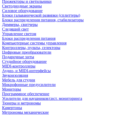
Прожекторы и светильники
Светодиодные экраны
Силовое оборудование
Блоки гальванической развязки (сплиттеры)
Блоки распределения питания, стабилизаторы
Диммеры, свитчеры
Следящий свет
Управление светом
Блоки распределения питания
Компьютерные системы управления
Контроллеры, пульты, селекторы
Цифровые преобразователи
Подарочные хиты
Студийное оборудование
MIDI-контроллеры
Аудио- и MIDI-интерфейсы
Звукоизоляция
Мебель для студии
Микрофонные предусилители
Мониторы
Программное обеспечение
Усилители для наушников/сист. мониторинга
Тюнеры и метрономы
Камертоны
Метрономы механические