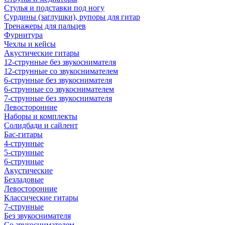
Стулья и подставки под ногу
Сурдины (заглушки), рупоры для гитар
Тренажеры для пальцев
Фурнитура
Чехлы и кейсы
Акустические гитары
12-струнные без звукоснимателя
12-струнные со звукоснимателем
6-струнные без звукоснимателя
6-струнные со звукоснимателем
7-струнные без звукоснимателя
Левосторонние
Наборы и комплекты
Солидбади и сайлент
Бас-гитары
4-струнные
5-струнные
6-струнные
Акустические
Безладовые
Левосторонние
Классические гитары
7-струнные
Без звукоснимателя
Со звукоснимателем