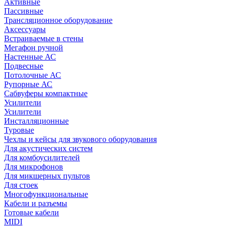
Активные
Пассивные
Трансляционное оборудование
Аксессуары
Встраиваемые в стены
Мегафон ручной
Настенные АС
Подвесные
Потолочные АС
Рупорные АС
Сабвуферы компактные
Усилители
Усилители
Инсталляционные
Туровые
Чехлы и кейсы для звукового оборудования
Для акустических систем
Для комбоусилителей
Для микрофонов
Для микшерных пультов
Для стоек
Многофункциональные
Кабели и разъемы
Готовые кабели
MIDI