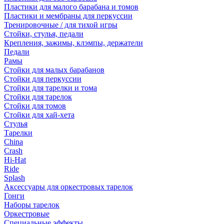
Пластики для малого барабана и томов
Пластики и мембраны для перкуссии
Тренировочные / для тихой игры
Стойки, стулья, педали
Крепления, зажимы, клэмпы, держатели
Педали
Рамы
Стойки для малых барабанов
Стойки для перкуссии
Стойки для тарелки и тома
Стойки для тарелок
Стойки для томов
Стойки для хай-хета
Стулья
Тарелки
China
Crash
Hi-Hat
Ride
Splash
Аксессуары для оркестровых тарелок
Гонги
Наборы тарелок
Оркестровые
Специальные эффекты