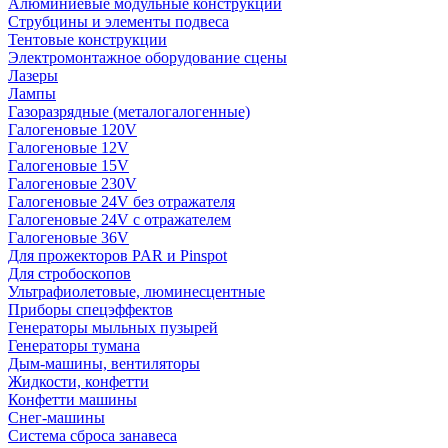
Алюминиевые модульные конструкции
Струбцины и элементы подвеса
Тентовые конструкции
Электромонтажное оборудование сцены
Лазеры
Лампы
Газоразрядные (металогалогенные)
Галогеновые 120V
Галогеновые 12V
Галогеновые 15V
Галогеновые 230V
Галогеновые 24V без отражателя
Галогеновые 24V с отражателем
Галогеновые 36V
Для прожекторов PAR и Pinspot
Для стробоскопов
Ультрафиолетовые, люминесцентные
Приборы спецэффектов
Генераторы мыльных пузырей
Генераторы тумана
Дым-машины, вентиляторы
Жидкости, конфетти
Конфетти машины
Снег-машины
Система сброса занавеса