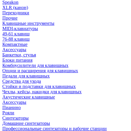
Speakon
XLR (канон)
Переходники
Прочие
Клавишные инструменты
MIDI-клавиатуры
49-61 клавиш
76-88 клавиш
Компактные
Аксессуары
Банкетки, стулья
Блоки питания
Комбоусилители для клавишных
Опции и расширения для клавишных
Педали для клавишных
Средства для ухода
Стойки и подставки для клавишных
Чехлы, кейсы, накидки для клавишных
Акустические клавишные
Аксессуары
Пианино
Рояли
Синтезаторы
Домашние синтезаторы
Профессиональные синтезаторы и рабочие станции