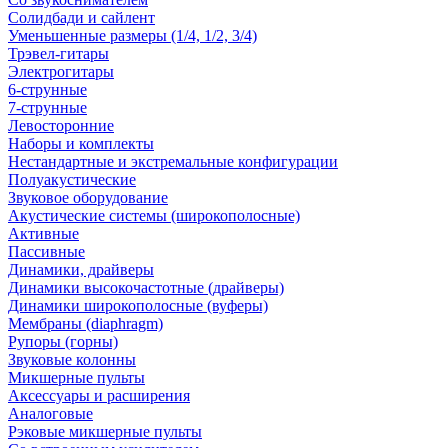
Солидбади и сайлент
Уменьшенные размеры (1/4, 1/2, 3/4)
Трэвел-гитары
Электрогитары
6-струнные
7-струнные
Левосторонние
Наборы и комплекты
Нестандартные и экстремальные конфигурации
Полуакустические
Звуковое оборудование
Акустические системы (широкополосные)
Активные
Пассивные
Динамики, драйверы
Динамики высокочастотные (драйверы)
Динамики широкополосные (вуферы)
Мембраны (diaphragm)
Рупоры (горны)
Звуковые колонны
Микшерные пульты
Аксессуары и расширения
Аналоговые
Рэковые микшерные пульты