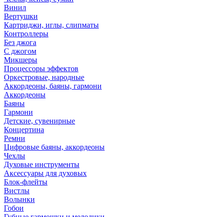
Винил
Вертушки
Картриджи, иглы, слипматы
Контроллеры
Без джога
С джогом
Микшеры
Процессоры эффектов
Оркестровые, народные
Аккордеоны, баяны, гармони
Аккордеоны
Баяны
Гармони
Детские, сувенирные
Концертина
Ремни
Цифровые баяны, аккордеоны
Чехлы
Духовые инструменты
Аксессуары для духовых
Блок-флейты
Вистлы
Волынки
Гобои
Губные гармошки и мелодики