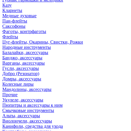
Казу
Кларнеты
Медные духовые
Пан-флейты
Саксофоны
Фаготы, контрфаготы
Флейты
Цуг-флейты, Окарины, Свистки, Рожки
Народные инструменты
Балалайки, аксессуары
Банджо, аксессуары
Варганы, аксессуары
Гусли, аксессуары
Добро (Резонатор)
Домры, аксессуары
Колесные лиры
Мандолины, аксессуары
Прочие
Укулеле, аксессуары
Пюпитры и аксессуары к ним
Смычковые инструменты
Альты, аксессуары
Виолончели, аксессуары
Канифоли, средства для ухода