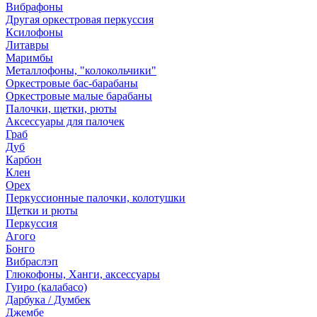
Вибрафоны
Другая оркестровая перкуссия
Ксилофоны
Литавры
Маримбы
Металлофоны, "колокольчики"
Оркестровые бас-барабаны
Оркестровые малые барабаны
Палочки, щетки, рюты
Аксессуары для палочек
Граб
Дуб
Карбон
Клен
Орех
Перкуссионные палочки, колотушки
Щетки и рюты
Перкуссия
Агого
Бонго
Вибраслэп
Глюкофоны, Ханги, аксессуары
Гуиро (калабасо)
Дарбука / Думбек
Джембе