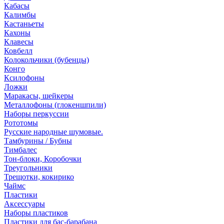
Кабасы
Калимбы
Кастаньеты
Кахоны
Клавесы
Ковбелл
Колокольчики (бубенцы)
Конго
Ксилофоны
Ложки
Маракасы, шейкеры
Металлофоны (глокеншпили)
Наборы перкуссии
Рототомы
Русские народные шумовые.
Тамбурины / Бубны
Тимбалес
Тон-блоки, Коробочки
Треугольники
Трещотки, кокирико
Чаймс
Пластики
Аксессуары
Наборы пластиков
Пластики для бас-барабана