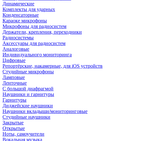
Динамические
Комплекты для ударных
Конденсаторные
Караоке микрофоны
Микрофоны для радиосистем
Держатели, крепления, переходники
Радиосистемы
Аксессуары для радиосистем
Аналоговые
Индивидуального мониторинга
Цифровые
Репортёрские, накамерные, для iOS устройств
Студийные микрофоны
Ламповые
Ленточные
С большой диафрагмой
Наушники и гарнитуры
Гарнитуры
Диджейские наушники
Наушники вкладыши/мониторинговые
Студийные наушники
Закрытые
Открытые
Ноты, самоучители
Вокальная музыка