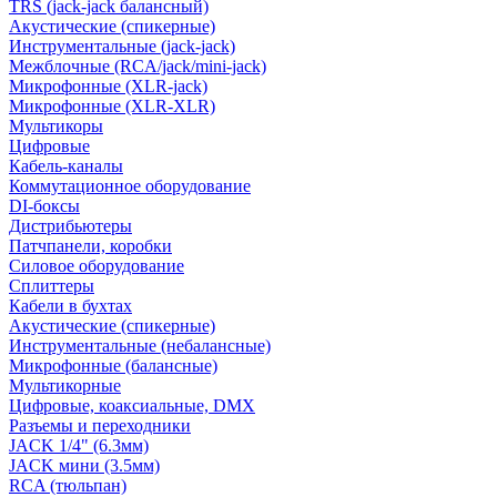
TRS (jack-jack балансный)
Акустические (спикерные)
Инструментальные (jack-jack)
Межблочные (RCA/jack/mini-jack)
Микрофонные (XLR-jack)
Микрофонные (XLR-XLR)
Мультикоры
Цифровые
Кабель-каналы
Коммутационное оборудование
DI-боксы
Дистрибьютеры
Патчпанели, коробки
Силовое оборудование
Сплиттеры
Кабели в бухтах
Акустические (спикерные)
Инструментальные (небалансные)
Микрофонные (балансные)
Мультикорные
Цифровые, коаксиальные, DMX
Разъемы и переходники
JACK 1/4" (6.3мм)
JACK мини (3.5мм)
RCA (тюльпан)