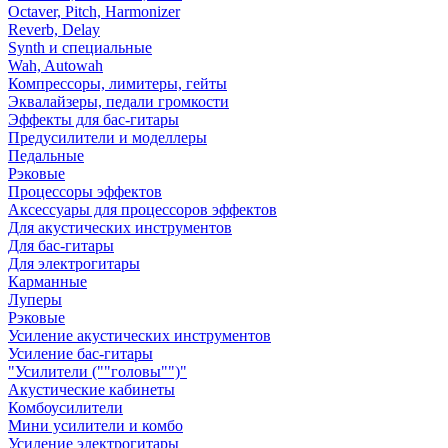
Octaver, Pitch, Harmonizer
Reverb, Delay
Synth и специальные
Wah, Autowah
Компрессоры, лимитеры, гейты
Эквалайзеры, педали громкости
Эффекты для бас-гитары
Предусилители и моделлеры
Педальные
Рэковые
Процессоры эффектов
Аксессуары для процессоров эффектов
Для акустических инструментов
Для бас-гитары
Для электрогитары
Карманные
Луперы
Рэковые
Усиление акустических инструментов
Усиление бас-гитары
"Усилители (""головы"")"
Акустические кабинеты
Комбоусилители
Мини усилители и комбо
Усиление электрогитары