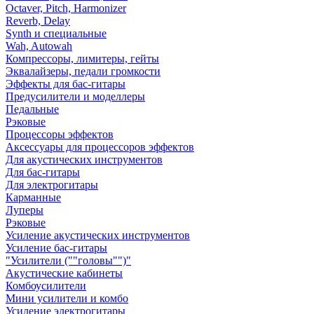
Octaver, Pitch, Harmonizer
Reverb, Delay
Synth и специальные
Wah, Autowah
Компрессоры, лимитеры, гейты
Эквалайзеры, педали громкости
Эффекты для бас-гитары
Предусилители и моделлеры
Педальные
Рэковые
Процессоры эффектов
Аксессуары для процессоров эффектов
Для акустических инструментов
Для бас-гитары
Для электрогитары
Карманные
Луперы
Рэковые
Усиление акустических инструментов
Усиление бас-гитары
"Усилители (""головы"")"
Акустические кабинеты
Комбоусилители
Мини усилители и комбо
Усиление электрогитары