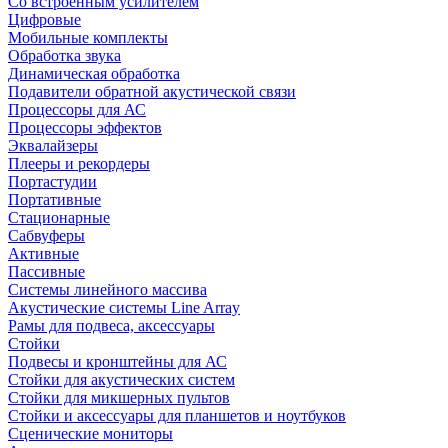
Со встроенным усилителем
Цифровые
Мобильные комплекты
Обработка звука
Динамическая обработка
Подавители обратной акустической связи
Процессоры для АС
Процессоры эффектов
Эквалайзеры
Плееры и рекордеры
Портастудии
Портативные
Стационарные
Сабвуферы
Активные
Пассивные
Системы линейного массива
Акустические системы Line Array
Рамы для подвеса, аксессуары
Стойки
Подвесы и кронштейны для АС
Стойки для акустических систем
Стойки для микшерных пультов
Стойки и аксессуары для планшетов и ноутбуков
Сценические мониторы