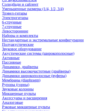
Солидбади и сайлент
Уменьшенные размеры (1/4, 1/2, 3/4)
Трэвел-гитары
Электрогитары
6-струнные
7-струнные
Левосторонние
Наборы и комплекты
Нестандартные и экстремальные конфигурации
Полуакустические
Звуковое оборудование
Акустические системы (широкополосные)
Активные
Пассивные
Динамики, драйверы
Динамики высокочастотные (драйверы)
Динамики широкополосные (вуферы)
Мембраны (diaphragm)
Рупоры (горны)
Звуковые колонны
Микшерные пульты
Аксессуары и расширения
Аналоговые
Рэковые микшерные пульты