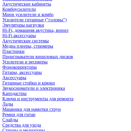
Акустические кабинеты
Комбоусилители
Мини усилители и комбо
Усилители гитарные ("головы")
Эмуляторы нагрузки
Hi-Fi, домашняя акустика, винил
Hi-Fi аксессуары
Акустические системы
Медиа плееры, стримеры
Пластинки
Проигрыватели виниловых дисков
Усилители и ресиверы
Фонокорректоры
Гитары, аксессуары
Аксессуары
Гитарные стойки и крюки
Звукосниматели и электроника
Каподастры
Ключи и инструменты для ремонта
Лады
Машинки для намотки струн
Ремни для гитар
Слайды
Средства для ухода
Струны и медиаторы