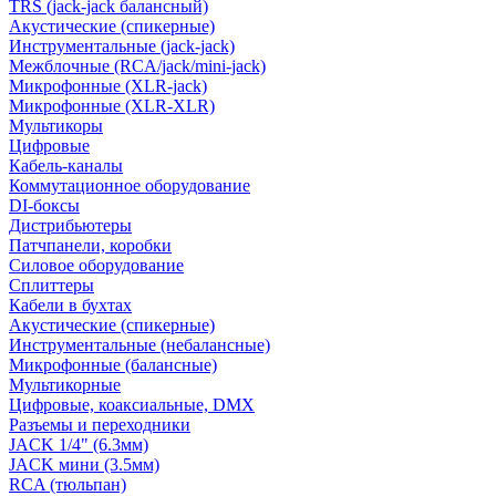
TRS (jack-jack балансный)
Акустические (спикерные)
Инструментальные (jack-jack)
Межблочные (RCA/jack/mini-jack)
Микрофонные (XLR-jack)
Микрофонные (XLR-XLR)
Мультикоры
Цифровые
Кабель-каналы
Коммутационное оборудование
DI-боксы
Дистрибьютеры
Патчпанели, коробки
Силовое оборудование
Сплиттеры
Кабели в бухтах
Акустические (спикерные)
Инструментальные (небалансные)
Микрофонные (балансные)
Мультикорные
Цифровые, коаксиальные, DMX
Разъемы и переходники
JACK 1/4" (6.3мм)
JACK мини (3.5мм)
RCA (тюльпан)