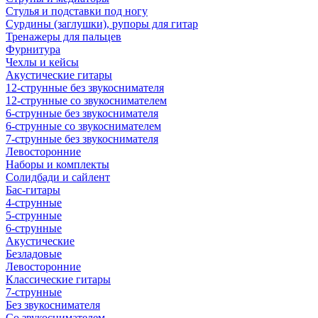
Стулья и подставки под ногу
Сурдины (заглушки), рупоры для гитар
Тренажеры для пальцев
Фурнитура
Чехлы и кейсы
Акустические гитары
12-струнные без звукоснимателя
12-струнные со звукоснимателем
6-струнные без звукоснимателя
6-струнные со звукоснимателем
7-струнные без звукоснимателя
Левосторонние
Наборы и комплекты
Солидбади и сайлент
Бас-гитары
4-струнные
5-струнные
6-струнные
Акустические
Безладовые
Левосторонние
Классические гитары
7-струнные
Без звукоснимателя
Со звукоснимателем