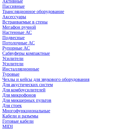
Активные
Пассивные
Трансляционное оборудование
Аксессуары
Встраиваемые в стены
Мегафон ручной
Настенные АС
Подвесные
Потолочные АС
Рупорные АС
Сабвуферы компактные
Усилители
Усилители
Инсталляционные
Туровые
Чехлы и кейсы для звукового оборудования
Для акустических систем
Для комбоусилителей
Для микрофонов
Для микшерных пультов
Для стоек
Многофункциональные
Кабели и разъемы
Готовые кабели
MIDI