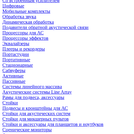
Со встроенным усилителем
Цифровые
Мобильные комплекты
Обработка звука
Динамическая обработка
Подавители обратной акустической связи
Процессоры для АС
Процессоры эффектов
Эквалайзеры
Плееры и рекордеры
Портастудии
Портативные
Стационарные
Сабвуферы
Активные
Пассивные
Системы линейного массива
Акустические системы Line Array
Рамы для подвеса, аксессуары
Стойки
Подвесы и кронштейны для АС
Стойки для акустических систем
Стойки для микшерных пультов
Стойки и аксессуары для планшетов и ноутбуков
Сценические мониторы