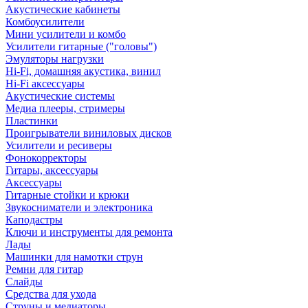
Акустические кабинеты
Комбоусилители
Мини усилители и комбо
Усилители гитарные ("головы")
Эмуляторы нагрузки
Hi-Fi, домашняя акустика, винил
Hi-Fi аксессуары
Акустические системы
Медиа плееры, стримеры
Пластинки
Проигрыватели виниловых дисков
Усилители и ресиверы
Фонокорректоры
Гитары, аксессуары
Аксессуары
Гитарные стойки и крюки
Звукосниматели и электроника
Каподастры
Ключи и инструменты для ремонта
Лады
Машинки для намотки струн
Ремни для гитар
Слайды
Средства для ухода
Струны и медиаторы