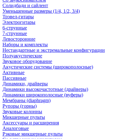
Солидбади и сайлент
Уменьшенные размеры (1/4, 1/2, 3/4)
Трэвел-гитары
Электрогитары
6-струнные
7-струнные
Левосторонние
Наборы и комплекты
Нестандартные и экстремальные конфигурации
Полуакустические
Звуковое оборудование
Акустические системы (широкополосные)
Активные
Пассивные
Динамики, драйверы
Динамики высокочастотные (драйверы)
Динамики широкополосные (вуферы)
Мембраны (diaphragm)
Рупоры (горны)
Звуковые колонны
Микшерные пульты
Аксессуары и расширения
Аналоговые
Рэковые микшерные пульты