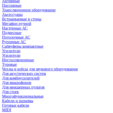
Активные
Пассивные
Трансляционное оборудование
Аксессуары
Встраиваемые в стены
Мегафон ручной
Настенные АС
Подвесные
Потолочные АС
Рупорные АС
Сабвуферы компактные
Усилители
Усилители
Инсталляционные
Туровые
Чехлы и кейсы для звукового оборудования
Для акустических систем
Для комбоусилителей
Для микрофонов
Для микшерных пультов
Для стоек
Многофункциональные
Кабели и разъемы
Готовые кабели
MIDI