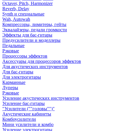
Octaver, Pitch, Harmonizer
Reverb, Delay
Synth и специальные
Wah, Autowah
Компрессоры, лимитеры, гейты
Эквалайзеры, педали громкости
Эффекты для бас-гитары
Предусилители и моделлеры
Педальные
Рэковые
Процессоры эффектов
Аксессуары для процессоров эффектов
Для акустических инструментов
Для бас-гитары
Для электрогитары
Карманные
Луперы
Рэковые
Усиление акустических инструментов
Усиление бас-гитары
"Усилители (""головы"")"
Акустические кабинеты
Комбоусилители
Мини усилители и комбо
Усиление электрогитары