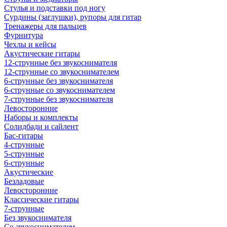
Стулья и подставки под ногу
Сурдины (заглушки), рупоры для гитар
Тренажеры для пальцев
Фурнитура
Чехлы и кейсы
Акустические гитары
12-струнные без звукоснимателя
12-струнные со звукоснимателем
6-струнные без звукоснимателя
6-струнные со звукоснимателем
7-струнные без звукоснимателя
Левосторонние
Наборы и комплекты
Солидбади и сайлент
Бас-гитары
4-струнные
5-струнные
6-струнные
Акустические
Безладовые
Левосторонние
Классические гитары
7-струнные
Без звукоснимателя
Со звукоснимателем