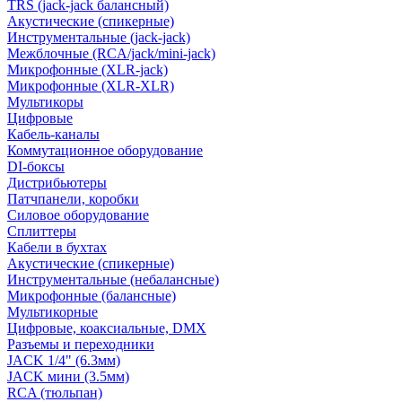
TRS (jack-jack балансный)
Акустические (спикерные)
Инструментальные (jack-jack)
Межблочные (RCA/jack/mini-jack)
Микрофонные (XLR-jack)
Микрофонные (XLR-XLR)
Мультикоры
Цифровые
Кабель-каналы
Коммутационное оборудование
DI-боксы
Дистрибьютеры
Патчпанели, коробки
Силовое оборудование
Сплиттеры
Кабели в бухтах
Акустические (спикерные)
Инструментальные (небалансные)
Микрофонные (балансные)
Мультикорные
Цифровые, коаксиальные, DMX
Разъемы и переходники
JACK 1/4" (6.3мм)
JACK мини (3.5мм)
RCA (тюльпан)